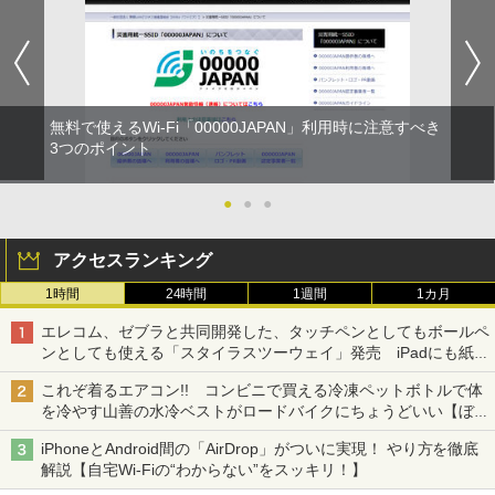
無料で使えるWi-Fi「00000JAPAN」利用時に注意すべき
3つのポイント
●
●
●
アクセスランキング
1時間
24時間
1週間
1カ月
エレコム、ゼブラと共同開発した、タッチペンとしてもボールペ
ンとしても使える「スタイラスツーウェイ」発売 iPadにも紙に
も、持ち替えずに書き込める
これぞ着るエアコン!! コンビニで買える冷凍ペットボトルで体
を冷やす山善の水冷ベストがロードバイクにちょうどいい【ぼっ
ち・ざ・ろーど！その14】【空いた時間でなにしてる？】
iPhoneとAndroid間の「AirDrop」がついに実現！ やり方を徹底
解説【自宅Wi-Fiの“わからない”をスッキリ！】