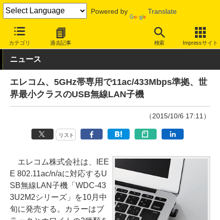
Powered by
Translate
INTERNET Watch
ハードウェア
LAN機器
無線LAN
カテゴリ
過去記事
検索
Impressサイト
ニュース
エレコム、5GHz帯専用で11ac/433Mbps準拠、世
界最小クラスのUSB無線LAN子機
（2015/10/6 17:11）
リスト
エレコム株式会社は、IEE
E 802.11ac/n/aに対応するU
SB無線LAN子機「WDC-43
3U2M2シリーズ」を10月中
旬に発売する。カラーはブ