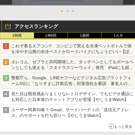
●
●
●
アクセスランキング
1時間
24時間
1週間
1カ月
これぞ着るエアコン!! コンビニで買える冷凍ペットボトルで体
を冷やす山善の水冷ベストがロードバイクにちょうどいい【ぼっ
ち・ざ・ろーど！その14】【空いた時間でなにしてる？】
エレコム、ゼブラと共同開発した、タッチペンとしてもボールペ
ンとしても使える「スタイラスツーウェイ」発売 iPadにも紙に
も、持ち替えずに書き込める
警察庁ら、Google、LINEヤフーなどデジタル広告プラットフォ
ーム5社に「なりすまし詐欺広告」対策強化を要請 著名人の写
真や映像を使った投資詐欺などへの対策として
見た目は既視感ありまくりなレトロデザイン、でもビデオ通話に
も対応した日本発のチャットアプリが登場【やじうまWatch】
ユーザー阿鼻叫喚？ Gmail、サードパーティの「送信元アドレ
ス」のサポートを打ち切りへ【やじうまWatch】
もっと見る