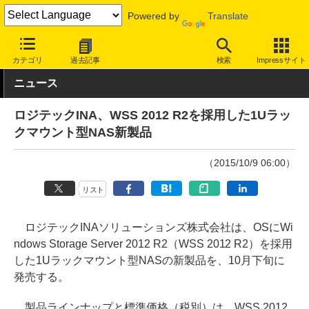
Powered by
Translate
INTERNET Watch
ハードウェア
ストレージ
カテゴリ
過去記事
検索
Impressサイト
ニュース
ロジテックINA、WSS 2012 R2を採用した1Uラッ
クマウント型NAS新製品
（2015/10/9 06:00）
リスト
ロジテックINAソリューションズ株式会社は、OSにWi
ndows Storage Server 2012 R2（WSS 2012 R2）を採用
した1Uラックマウント型NASの新製品を、10月下旬に
発売する。
製品ラインナップと標準価格（税別）は、WSS 2012