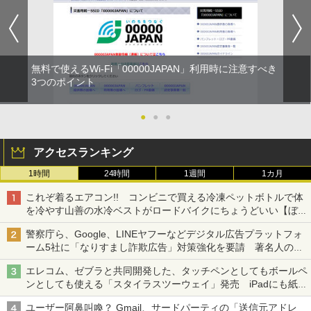
無料で使えるWi-Fi「00000JAPAN」利用時に注意すべき
3つのポイント
●
●
●
アクセスランキング
1時間
24時間
1週間
1カ月
これぞ着るエアコン!! コンビニで買える冷凍ペットボトルで体
を冷やす山善の水冷ベストがロードバイクにちょうどいい【ぼっ
ち・ざ・ろーど！その14】【空いた時間でなにしてる？】
警察庁ら、Google、LINEヤフーなどデジタル広告プラットフォ
ーム5社に「なりすまし詐欺広告」対策強化を要請 著名人の写
真や映像を使った投資詐欺などへの対策として
エレコム、ゼブラと共同開発した、タッチペンとしてもボールペ
ンとしても使える「スタイラスツーウェイ」発売 iPadにも紙に
も、持ち替えずに書き込める
ユーザー阿鼻叫喚？ Gmail、サードパーティの「送信元アドレ