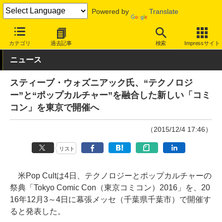
Powered by
Translate
INTERNET Watch
トピック
業界動向
その他
カテゴリ
過去記事
検索
Impressサイト
ニュース
スティーブ・ウォズニアック氏、“テクノロジ
ー”と“ポップカルチャー”を融合した新しい「コミ
コン」を東京で開催へ
（2015/12/4 17:46）
リスト
米Pop Cultは4日、テクノロジーとポップカルチャーの
祭典「Tokyo Comic Con（東京コミコン）2016」を、20
16年12月3～4日に幕張メッセ（千葉県千葉市）で開催す
ると発表した。