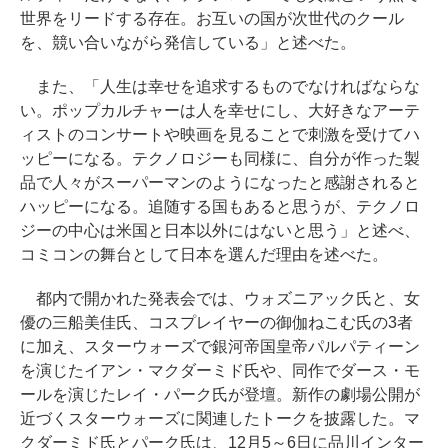
世界をリードする存在。お互いの国が次世代のクール
を、競い合いながら発信している」と述べた。
また、「人生は幸せを追求するものでなければならな
い。ポップカルチャーは人を幸せにし、大好きなアーテ
ィストのコンサートや映画を見ることで刺激を受けてハ
ッピーになる。テクノロジーも同様に、自分が作った製
品で人々がスーパーマンのようになったと感謝されると
ハッピーになる。追随する国もあると思うが、テクノロ
ジーの中心は米国と日本以外にはないと思う」と述べ、
コミコンの舞台として日本を選んだ理由を述べた。
都内で開かれた発表会では、ウォズニアック氏と、女
優の三船美佳氏、コスプレイヤーの御伽ねこむ氏の3者
に加え、スターウォーズで銀河帝国皇帝パルパティーン
を演じたイアン・マクダーミド氏や、同作でダース・モ
ールを演じたレイ・パーク氏が登壇。新作の劇場公開が
近づくスターウォーズに関連したトークを披露した。マ
クダーミド氏とパーク氏は、12月5～6日に品川インター