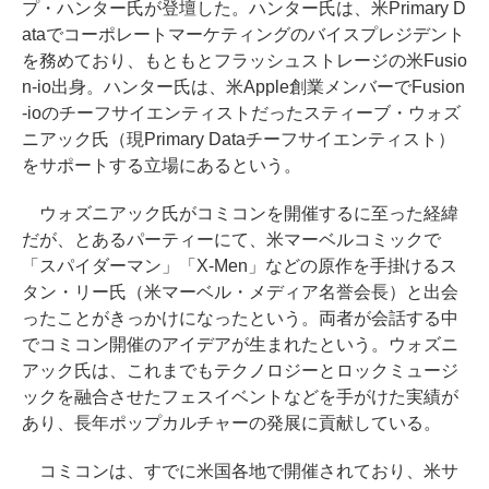
プ・ハンター氏が登壇した。ハンター氏は、米Primary D
ataでコーポレートマーケティングのバイスプレジデント
を務めており、もともとフラッシュストレージの米Fusio
n-io出身。ハンター氏は、米Apple創業メンバーでFusion
-ioのチーフサイエンティストだったスティーブ・ウォズ
ニアック氏（現Primary Dataチーフサイエンティスト）
をサポートする立場にあるという。
ウォズニアック氏がコミコンを開催するに至った経緯
だが、とあるパーティーにて、米マーベルコミックで
「スパイダーマン」「X-Men」などの原作を手掛けるス
タン・リー氏（米マーベル・メディア名誉会長）と出会
ったことがきっかけになったという。両者が会話する中
でコミコン開催のアイデアが生まれたという。ウォズニ
アック氏は、これまでもテクノロジーとロックミュージ
ックを融合させたフェスイベントなどを手がけた実績が
あり、長年ポップカルチャーの発展に貢献している。
コミコンは、すでに米国各地で開催されており、米サ