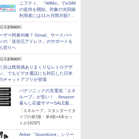
ニフティ、「NifMo」でeSIM
の提供を開始。対象の光回線
利用者には11カ月間月額770
円割引のキャンペーン
じうまWatch
ーザー阿鼻叫喚？ Gmail、サードパー
ィの「送信元アドレス」のサポートを
ち切りへ
じうまWatch
た目は既視感ありまくりなレトロデザ
ン、でもビデオ通話にも対応した日本
のチャットアプリが登場
パナソニックの充電池「エネ
ループ」が安い！ Amazon
暮らし応援サマーSALE最終
日
「エネループ」スタンダードタ
イプの単3形・単4形×4本セッ
トが1920円
Anker「Soundcore」シリー