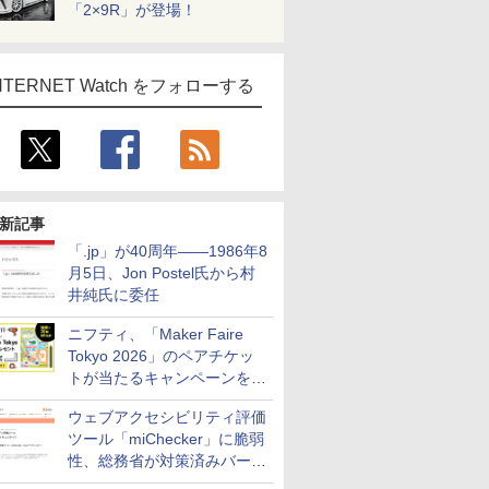
「2×9R」が登場！
NTERNET Watch をフォローする
新記事
「.jp」が40周年――1986年8
月5日、Jon Postel氏から村
井純氏に委任
ニフティ、「Maker Faire
Tokyo 2026」のペアチケッ
トが当たるキャンペーンをX
で実施。8月16日まで
ウェブアクセシビリティ評価
ツール「miChecker」に脆弱
性、総務省が対策済みバージ
ョンへの更新を呼び掛け