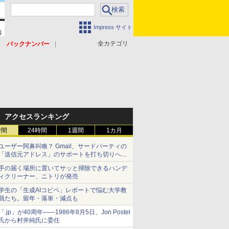
Impress サイト
全カテゴリ
バックナンバー
アクセスランキング
時間
24時間
1週間
1カ月
ユーザー阿鼻叫喚？ Gmail、サードパーティの
「送信元アドレス」のサポートを打ち切りへ
【やじうまWatch】
手の届く場所に置いてサッと掃除できるハンデ
ィクリーナー、ニトリが発売
学生の「生成AIコピペ」レポートで悩む大学教
員たち。留年・落単・減点も
「.jp」が40周年――1986年8月5日、Jon Postel
氏から村井純氏に委任