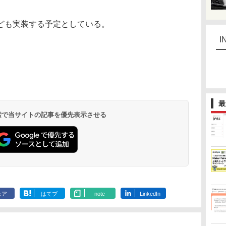
ども実装する予定としている。
I
最
 検索で当サイトの記事を優先表示させる
ェア
はてブ
note
LinkedIn