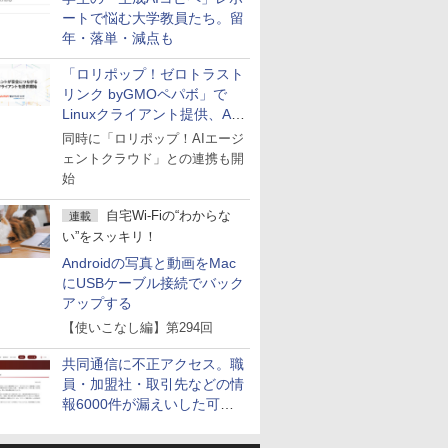
ートで悩む大学教員たち。留
年・落単・減点も
「ロリポップ！ゼロトラスト
リンク byGMOペパボ」で
Linuxクライアント提供、AI
エージェントの接続が容易に
同時に「ロリポップ！AIエージ
ェントクラウド」との連携も開
始
自宅Wi-Fiの“わからな
連載
い”をスッキリ！
Androidの写真と動画をMac
にUSBケーブル接続でバック
アップする
【使いこなし編】第294回
共同通信に不正アクセス。職
員・加盟社・取引先などの情
報6000件が漏えいした可能
性