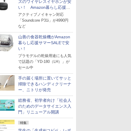
ズのワイヤレスイヤホンが安
い！ Amazon暮らし応援サ
マーSALE
アクティブノイキャン対応
「Soundcore P31i」が4990円
など
山善の食器乾燥機がAmazon
暮らし応援サマーSALEで安
い！
プラモデルの乾燥用途にも人気
で話題の「YD-180（LH）」が
セール中
手の届く場所に置いてサッと
掃除できるハンディクリーナ
ー、ニトリが発売
総務省、初学者向け「社会人
のためのデータサイエンス入
門」リニューアル開講
特集
学生の「生成AIコピペ」レポ