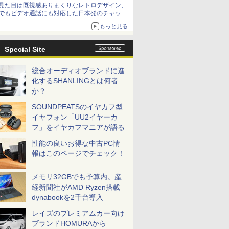
見た目は既視感ありまくりなレトロデザイン、
でもビデオ通話にも対応した日本発のチャット
アプリが登場【やじうまWatch】
もっと見る
Special Site
総合オーディオブランドに進
化するSHANLINGとは何者
か？
SOUNDPEATSのイヤカフ型
イヤフォン「UU2イヤーカ
フ」をイヤカフマニアが語る
性能の良いお得な中古PC情
報はこのページでチェック！
メモリ32GBでも予算内。産
経新聞社がAMD Ryzen搭載
dynabookを2千台導入
レイズのプレミアムカー向け
ブランドHOMURAから