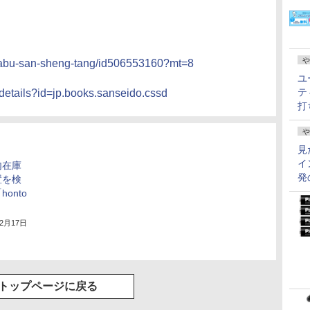
や
kurabu-san-sheng-tang/id506553160?mt=8
ユ
テ
/details?id=jp.books.sanseido.cssd
打
や
見
イ
内在庫
発
置を検
onto
12月17日
トップページに戻る