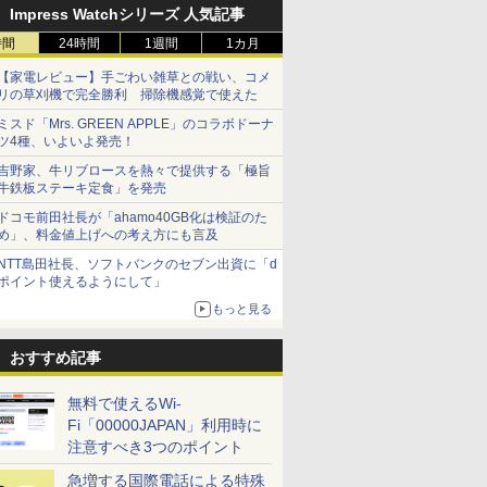
Impress Watchシリーズ 人気記事
時間
24時間
1週間
1カ月
【家電レビュー】手ごわい雑草との戦い、コメ
リの草刈機で完全勝利 掃除機感覚で使えた
ミスド「Mrs. GREEN APPLE」のコラボドーナ
ツ4種、いよいよ発売！
吉野家、牛リブロースを熱々で提供する「極旨
牛鉄板ステーキ定食」を発売
ドコモ前田社長が「ahamo40GB化は検証のた
め」、料金値上げへの考え方にも言及
NTT島田社長、ソフトバンクのセブン出資に「d
ポイント使えるようにして」
もっと見る
おすすめ記事
無料で使えるWi-
Fi「00000JAPAN」利用時に
注意すべき3つのポイント
急増する国際電話による特殊