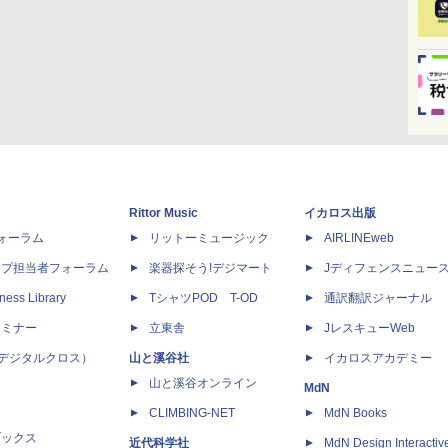
Rittor Music
イカロス出版
dフォーラム
リットーミュージック
AIRLINEweb
ップ担当者フォーラム
楽器探そう!デジマート
Jディフェンスニュー
ness Library
TシャツPOD T-OD
通訳翻訳ジャーナル
セミナー
立東舎
JレスキューWeb
 X（デジタルクロス）
山と溪谷社
イカロスアカデミー
山と溪谷オンライン
MdN
CLIMBING-NET
MdN Books
ブックス
近代科学社
MdN Design Interactiv