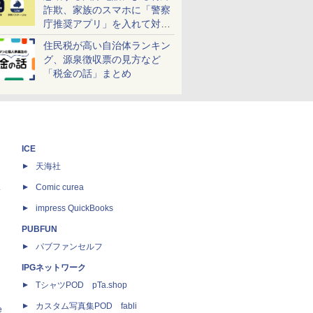
詐欺、家族のスマホに「警察
庁推奨アプリ」を入れて対策
しよう！
住民税が高い自治体ランキン
グ、源泉徴収票の見方など
「税金の話」まとめ
ICE
天海社
ス
Comic curea
impress QuickBooks
PUBFUN
パブファンセルフ
IPGネットワーク
TシャツPOD pTa.shop
カスタム写真集POD fabli
e