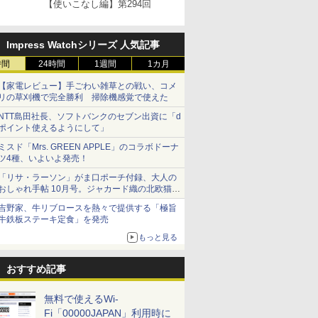
【使いこなし編】第294回
Impress Watchシリーズ 人気記事
時間
24時間
1週間
1カ月
【家電レビュー】手ごわい雑草との戦い、コメ
リの草刈機で完全勝利 掃除機感覚で使えた
NTT島田社長、ソフトバンクのセブン出資に「d
ポイント使えるようにして」
ミスド「Mrs. GREEN APPLE」のコラボドーナ
ツ4種、いよいよ発売！
「リサ・ラーソン」がま口ポーチ付録、大人の
おしゃれ手帖 10月号。ジャカード織の北欧猫デ
ザイン
吉野家、牛リブロースを熱々で提供する「極旨
牛鉄板ステーキ定食」を発売
もっと見る
おすすめ記事
無料で使えるWi-
Fi「00000JAPAN」利用時に