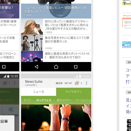
や
ユ
テ
打
や
見
イ
発