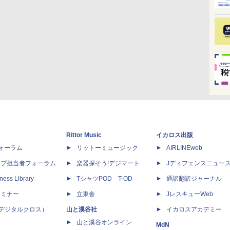
Rittor Music
イカロス出版
dフォーラム
リットーミュージック
AIRLINEweb
ップ担当者フォーラム
楽器探そう!デジマート
Jディフェンスニュー
ness Library
TシャツPOD T-OD
通訳翻訳ジャーナル
セミナー
立東舎
JレスキューWeb
 X（デジタルクロス）
山と溪谷社
イカロスアカデミー
山と溪谷オンライン
MdN