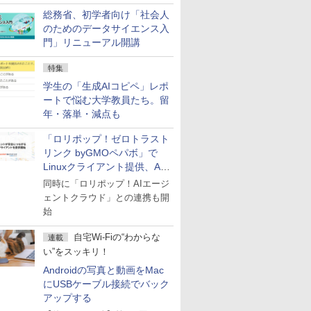
総務省、初学者向け「社会人
のためのデータサイエンス入
門」リニューアル開講
特集
学生の「生成AIコピペ」レポ
ートで悩む大学教員たち。留
年・落単・減点も
「ロリポップ！ゼロトラスト
リンク byGMOペパボ」で
Linuxクライアント提供、AI
エージェントの接続が容易に
同時に「ロリポップ！AIエージ
ェントクラウド」との連携も開
始
自宅Wi-Fiの“わからな
連載
い”をスッキリ！
Androidの写真と動画をMac
にUSBケーブル接続でバック
アップする