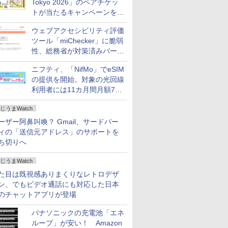
Tokyo 2026」のペアチケッ
トが当たるキャンペーンをX
で実施。8月16日まで
ウェブアクセシビリティ評価
ツール「miChecker」に脆弱
性、総務省が対策済みバージ
ョンへの更新を呼び掛け
ニフティ、「NifMo」でeSIM
の提供を開始。対象の光回線
利用者には11カ月間月額770
円割引のキャンペーン
じうまWatch
ーザー阿鼻叫喚？ Gmail、サードパー
ィの「送信元アドレス」のサポートを
ち切りへ
じうまWatch
た目は既視感ありまくりなレトロデザ
ン、でもビデオ通話にも対応した日本
のチャットアプリが登場
パナソニックの充電池「エネ
ループ」が安い！ Amazon