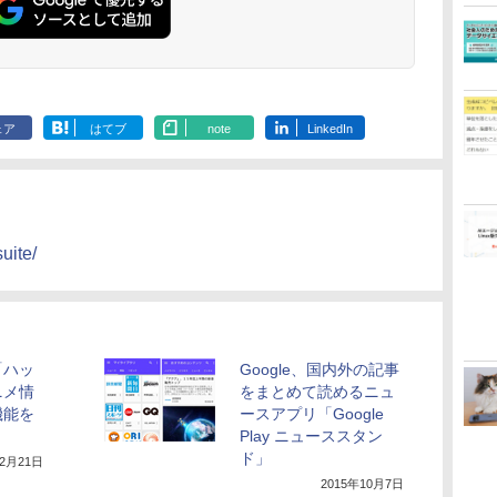
ェア
はてブ
note
LinkedIn
uite/
「ハッ
Google、国内外の記事
ニメ情
をまとめて読めるニュ
機能を
ースアプリ「Google
Play ニューススタン
ド」
12月21日
2015年10月7日