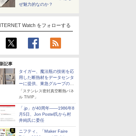
ぜ魅力的なのか？
NTERNET Watch をフォローする
新記事
タイガー、魔法瓶の技術を応
用した断熱材をデータセンタ
ーに提供、東急グループの実
証実験で
「ステンレス密封真空断熱パネ
ル TIVIP」
「.jp」が40周年――1986年8
月5日、Jon Postel氏から村
井純氏に委任
ニフティ、「Maker Faire