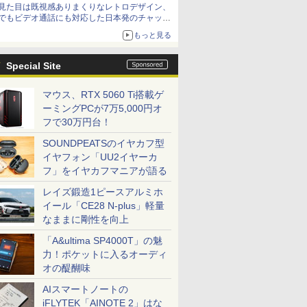
見た目は既視感ありまくりなレトロデザイン、
でもビデオ通話にも対応した日本発のチャット
アプリが登場【やじうまWatch】
もっと見る
Special Site
マウス、RTX 5060 Ti搭載ゲ
ーミングPCが7万5,000円オ
フで30万円台！
SOUNDPEATSのイヤカフ型
イヤフォン「UU2イヤーカ
フ」をイヤカフマニアが語る
レイズ鍛造1ピースアルミホ
イール「CE28 N-plus」軽量
なままに剛性を向上
「A&ultima SP4000T」の魅
力！ポケットに入るオーディ
オの醍醐味
AIスマートノートの
iFLYTEK「AINOTE 2」はな