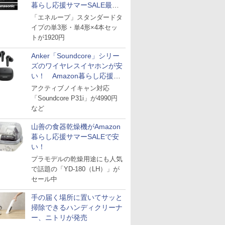
暮らし応援サマーSALE最終
日
「エネループ」スタンダードタ
イプの単3形・単4形×4本セッ
トが1920円
Anker「Soundcore」シリー
ズのワイヤレスイヤホンが安
い！ Amazon暮らし応援サ
マーSALE
アクティブノイキャン対応
「Soundcore P31i」が4990円
など
山善の食器乾燥機がAmazon
暮らし応援サマーSALEで安
い！
プラモデルの乾燥用途にも人気
で話題の「YD-180（LH）」が
セール中
手の届く場所に置いてサッと
掃除できるハンディクリーナ
ー、ニトリが発売