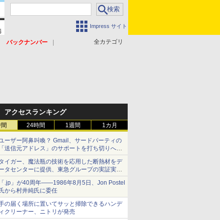
Impress サイト
全カテゴリ
バックナンバー
アクセスランキング
時間
24時間
1週間
1カ月
ユーザー阿鼻叫喚？ Gmail、サードパーティの
「送信元アドレス」のサポートを打ち切りへ
【やじうまWatch】
タイガー、魔法瓶の技術を応用した断熱材をデ
ータセンターに提供、東急グループの実証実験
で 「ステンレス密封真空断熱パネル TIVIP」
「.jp」が40周年――1986年8月5日、Jon Postel
氏から村井純氏に委任
手の届く場所に置いてサッと掃除できるハンデ
ィクリーナー、ニトリが発売