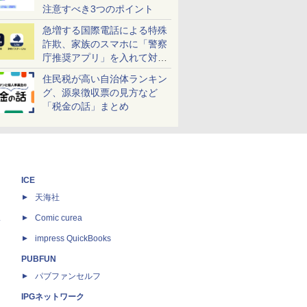
注意すべき3つのポイント
急増する国際電話による特殊
詐欺、家族のスマホに「警察
庁推奨アプリ」を入れて対策
しよう！
住民税が高い自治体ランキン
グ、源泉徴収票の見方など
「税金の話」まとめ
ICE
天海社
ス
Comic curea
impress QuickBooks
PUBFUN
パブファンセルフ
IPGネットワーク