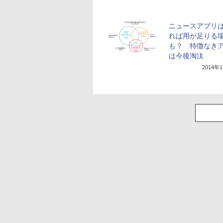
ニュースアプリは
れば用が足りる
も？ 特徴なき
は今後淘汰
2014年