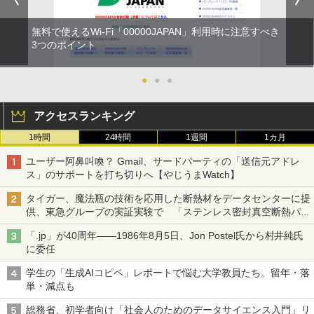
無料で使えるWi-Fi「00000JAPAN」利用時に注意すべき
3つのポイント
●
●
●
アクセスランキング
1時間
24時間
1週間
1カ月
ユーザー阿鼻叫喚？ Gmail、サードパーティの「送信元アドレ
ス」のサポートを打ち切りへ【やじうまWatch】
タイガー、魔法瓶の技術を応用した断熱材をデータセンターに提
供、東急グループの実証実験で 「ステンレス密封真空断熱パネ
ル TIVIP」
「.jp」が40周年――1986年8月5日、Jon Postel氏から村井純氏
に委任
学生の「生成AIコピペ」レポートで悩む大学教員たち。留年・落
単・減点も
総務省、初学者向け「社会人のためのデータサイエンス入門」リ