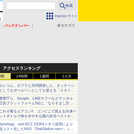
Impress サイト
全カテゴリ
バックナンバー
アクセスランキング
時間
24時間
1週間
1カ月
エレコム、ゼブラと共同開発した、タッチペン
としてもボールペンとしても使える「スタイラ
スツーウェイ」発売 iPadにも紙にも、持ち替
警察庁ら、Google、LINEヤフーなどデジタル
えずに書き込める
広告プラットフォーム5社に「なりすまし詐欺
広告」対策強化を要請 著名人の写真や映像を
これぞ着るエアコン!! コンビニで買える冷凍ペ
使った投資詐欺などへの対策として
ットボトルで体を冷やす山善の水冷ベストがロ
ードバイクにちょうどいい【ぼっち・ざ・ろー
Synology、non-ECC DDR4メモリ採用により
ど！その14】【空いた時間でなにしてる？】
低コスト化したNAS「DiskStation neo+」シリ
ーズ 予算を抑えて導入でき、ECCメモリへの