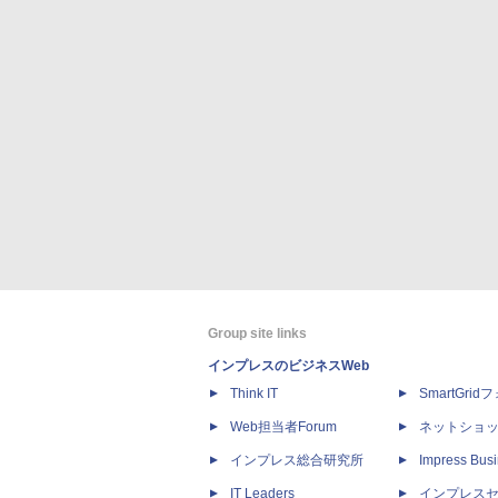
Group site links
インプレスのビジネスWeb
Think IT
SmartGri
Web担当者Forum
ネットショ
インプレス総合研究所
Impress Busi
IT Leaders
インプレス