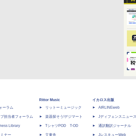
Rittor Music
イカロス出版
dフォーラム
リットーミュージック
AIRLINEweb
ップ担当者フォーラム
楽器探そう!デジマート
Jディフェンスニュー
ness Library
TシャツPOD T-OD
通訳翻訳ジャーナル
セミナー
立東舎
JレスキューWeb