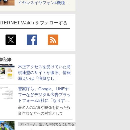
イヤレスイヤフォン4機種を
一気に聴く
NTERNET Watch をフォローする
新記事
不正アクセスを受けていた将
棋連盟のサイトが復旧、情報
漏えいは「痕跡なし」
警察庁ら、Google、LINEヤ
フーなどデジタル広告プラッ
トフォーム5社に「なりすま
し詐欺広告」対策強化を要請
著名人の写真や映像を使った投
資詐欺などへの対策として
テレワーク、空いた時間でなにしてる？