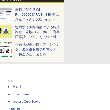
無料で使えるWi-
Fi「00000JAPAN」利用時に
注意すべき3つのポイント
急増する国際電話による特殊
詐欺、家族のスマホに「警察
庁推奨アプリ」を入れて対策
しよう！
住民税が高い自治体ランキン
グ、源泉徴収票の見方など
「税金の話」まとめ
ICE
天海社
ス
Comic curea
impress QuickBooks
PUBFUN