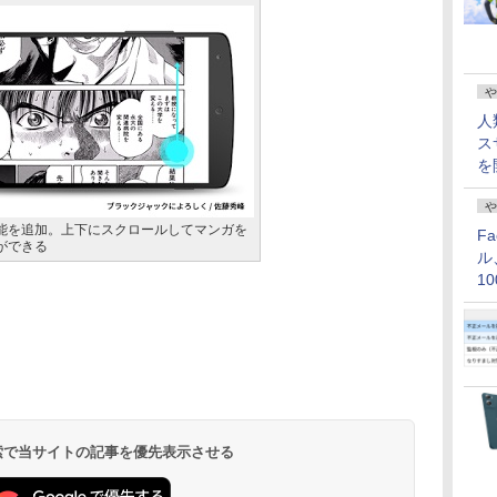
や
人
ス
を
や
能を追加。上下にスクロールしてマンガを
F
ができる
ル
1
価
 検索で当サイトの記事を優先表示させる