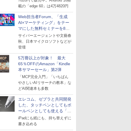
7820円で販売中。Android 16搭
載の「edge 60」は4万4820円
Web担当者Forum、「生成
AI×マーケティング」をテー
マにした無料セミナーを8月
27日にオンライン開催
サイバーエージェントや文藝春
秋、日本マイクロソフトなどが
登壇
5万冊以上が対象！ 最大
65％OFFのAmazon「Kindle
本サマーセール」第2弾
「MCP完全入門」「いちばん
やさしいAIリサーチの教本」な
どAI関連本も多数
エレコム、ゼブラと共同開発
した、タッチペンとしてもボ
ールペンとしても使える「ス
タイラスツーウェイ」発売
iPadにも紙にも、持ち替えずに
書き込める