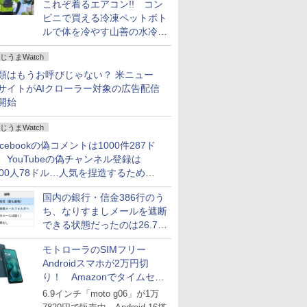
これぞ着るエアコン!! コン
ビニで買える冷凍ペットボト
ルで体を冷やす山善の水冷ベ
ストがロードバイクにちょう
じうまWatch
どいい【ぼっち・ざ・ろー
ど！その14】
類はもうお呼びじゃない？ 米ニュー
サイトがAIクローラー対象の広告配信
開始
じうまWatch
acebookの偽コメントは1000件287ド
、YouTubeの偽チャンネル登録は
000人78ドル…人気を捏造するための
格リストが公開中
国内の銀行・信金386行のう
ち、なりすましメールを遮断
できる状態だったのは26.7％
にとどまる～GMOブランド
モトローラのSIMフリー
セキュリティ調査
Androidスマホが2万円切
り！ Amazonでタイムセー
ル
6.9インチ「moto g06」が1万