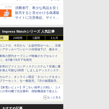
消費者庁、希少な商品を安く
販売すると見せかける偽通販
サイトに注意喚起、サイト名
とドメイン名を公表
Impress Watchシリーズ 人気記事
時間
24時間
1週間
1カ月
ユニクロ、今日から「お盆特別セール」。涼感
シアサッカーワンピース待望値下げ、撥水ギア
ショーツは1990円に
東映の歴代オープニング映像がカプセルトイ
に。全5種で8月下旬発売
令和のファミコンディスクシステム？安価に書
き換え可能なGB用「しましまディスクシステ
ム」
カルディ、オンライン限定「ネコバッグ＆タン
ブラーセット」を一般販売。7月の抽選販売の
当選無効分
【家電レビュー】手ごわい雑草との戦い、コメ
リの草刈機で完全勝利 掃除機感覚で使えた
もっと見る
おすすめ記事