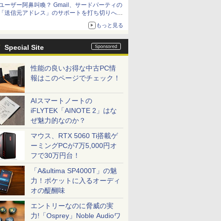
ユーザー阿鼻叫喚？ Gmail、サードパーティの
アップグレードも可能
「送信元アドレス」のサポートを打ち切りへ
【やじうまWatch】
もっと見る
Special Site
性能の良いお得な中古PC情
報はこのページでチェック！
AIスマートノートの
iFLYTEK「AINOTE 2」はな
ぜ魅力的なのか？
マウス、RTX 5060 Ti搭載ゲ
ーミングPCが7万5,000円オ
フで30万円台！
「A&ultima SP4000T」の魅
力！ポケットに入るオーディ
オの醍醐味
エントリーなのに脅威の実
力!「Osprey」Noble Audioワ