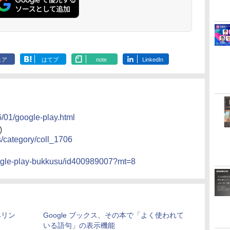
ェア
はてブ
note
LinkedIn
6/01/google-play.html
)
s/category/coll_1706
google-play-bukkusu/id400989007?mt=8
みリン
Google ブックス、その本で「よく使われて
いる語句」の表示機能