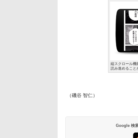
縦スクロール機
読み進めること
（磯谷 智仁）
Google