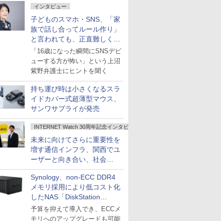
インタビュー
子どものスマホ・SNS、「家
族で話し合ってルール作り」
と言われても、正直難しくな
いですか？
「16歳になった瞬間にSNSデビ
ューする方が怖い」という上沼
紫野弁護士にヒントを聞く
持ち運び時は小さくなるスラ
イドカバー式超薄型マウス、
サンワサプライが発売
INTERNET Watch 30周年記念インタビュー
未来に向けてさらに重要性を
増す通信インフラ、関西でユ
ーザーと向き合い、社会
の“あたらしい”を起動し続け
Synology、non-ECC DDR4
る～オプテージ
メモリ採用により低コスト化
したNAS「DiskStation
neo+」シリーズ
予算を抑えて導入でき、ECCメ
モリへのアップグレードも可能