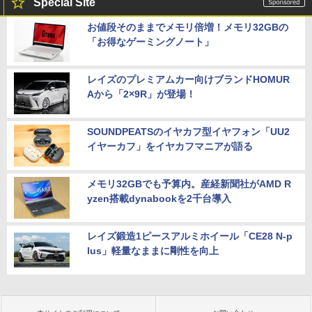
Special Site
お値段そのままでメモリ倍増！メモリ32GBの
「お得なゲーミングノート」
レイズのプレミアムカー向けブランドHOMUR
Aから「2×9R」が登場！
SOUNDPEATSのイヤカフ型イヤフォン「UU2
イヤーカフ」をイヤカフマニアが語る
メモリ32GBでも予算内。産経新聞社がAMD R
yzen搭載dynabookを2千台導入
レイズ鍛造1ピースアルミホイール「CE28 N-p
lus」軽量なままに剛性を向上