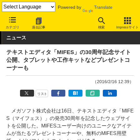
Powered by
Translate
INTERNET Watch
トピック
開発者/クリエイター
カテゴリ
過去記事
検索
Impressサイト
ニュース
テキストエディタ「MIFES」の30周年記念サイト
公開、タブレットや工作キットなどプレゼントコ
ーナーも
（2016/2/16 12:39）
リスト
メガソフト株式会社は16日、テキストエディタ「MIFE
S（マイフェス）」の発売30周年を記念したウェブサイ
トを公開した。MIFESユーザー向けのユニークなアイテ
ムが当たるプレゼントコーナーや、無料のMIFES用壁