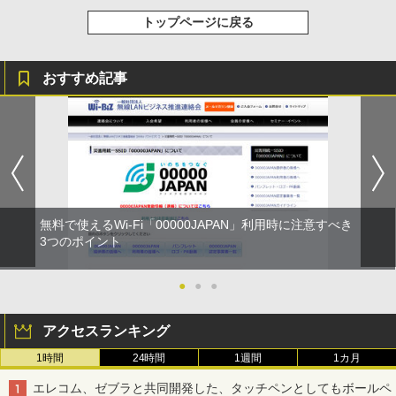
トップページに戻る
おすすめ記事
無料で使えるWi-Fi「00000JAPAN」利用時に注意すべき
3つのポイント
●
●
●
アクセスランキング
1時間
24時間
1週間
1カ月
エレコム、ゼブラと共同開発した、タッチペンとしてもボールペ