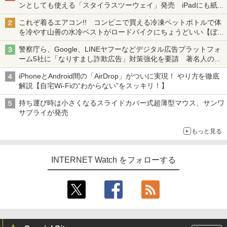
ンとしても使える「スタイラスツーウェイ」発売 iPadにも紙に
も、持ち替えずに書き込める
これぞ着るエアコン!! コンビニで買える冷凍ペットボトルで体
を冷やす山善の水冷ベストがロードバイクにちょうどいい【ぼっ
ち・ざ・ろーど！その14】【空いた時間でなにしてる？】
警察庁ら、Google、LINEヤフーなどデジタル広告プラットフォ
ーム5社に「なりすまし詐欺広告」対策強化を要請 著名人の写
真や映像を使った投資詐欺などへの対策として
iPhoneとAndroid間の「AirDrop」がついに実現！ やり方を徹底
解説【自宅Wi-Fiの“わからない”をスッキリ！】
持ち運び時は小さくなるスライドカバー式超薄型マウス、サンワ
サプライが発売
もっと見る
INTERNET Watch をフォローする