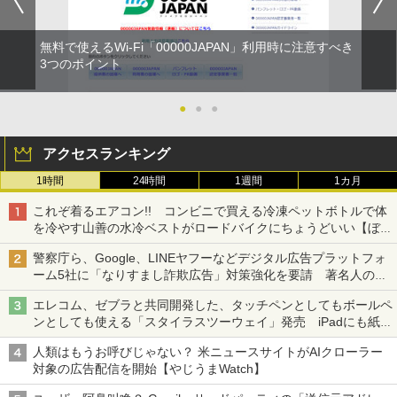
無料で使えるWi-Fi「00000JAPAN」利用時に注意すべき
3つのポイント
●
●
●
アクセスランキング
1時間
24時間
1週間
1カ月
これぞ着るエアコン!! コンビニで買える冷凍ペットボトルで体
を冷やす山善の水冷ベストがロードバイクにちょうどいい【ぼっ
ち・ざ・ろーど！その14】【空いた時間でなにしてる？】
警察庁ら、Google、LINEヤフーなどデジタル広告プラットフォ
ーム5社に「なりすまし詐欺広告」対策強化を要請 著名人の写
真や映像を使った投資詐欺などへの対策として
エレコム、ゼブラと共同開発した、タッチペンとしてもボールペ
ンとしても使える「スタイラスツーウェイ」発売 iPadにも紙に
も、持ち替えずに書き込める
人類はもうお呼びじゃない？ 米ニュースサイトがAIクローラー
対象の広告配信を開始【やじうまWatch】