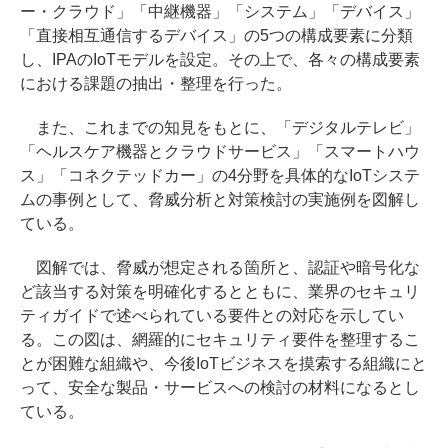
ー・クラウド」「中継機器」「システム」「デバイス」
「直接相互通信するデバイス」の5つの構成要素に分類
し、IPAのIoTモデルを設定。その上で、各々の構成要素
における課題の抽出・整理を行った。
また、これまでの知見をもとに、「デジタルテレビ」
「ヘルスケア機器とクラウドサービス」「スマートハウ
ス」「コネクテッドカー」の4分野を具体的なIoTシステ
ムの事例として、脅威分析と対策検討の実施例を図解し
ている。
図解では、脅威が想定される箇所と、認証や暗号化な
ど該当する対策を明確化するとともに、業界のセキュリ
ティガイドで述べられている要件との対応を示してい
る。この図は、網羅的にセキュリティ要件を整理するこ
とが困難な組織や、今後IoTビジネスを摸索する組織にと
って、安全な製品・サービスへの検討の材料になるとし
ている。