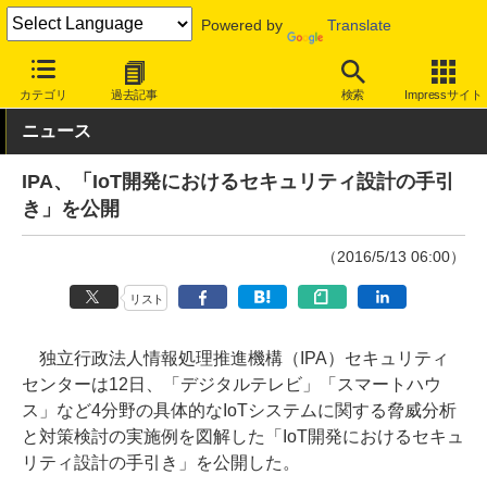
Powered by
Translate
INTERNET Watch
トピック
IoT
カテゴリ
過去記事
検索
Impressサイト
ニュース
IPA、「IoT開発におけるセキュリティ設計の手引
き」を公開
（2016/5/13 06:00）
リスト
独立行政法人情報処理推進機構（IPA）セキュリティ
センターは12日、「デジタルテレビ」「スマートハウ
ス」など4分野の具体的なIoTシステムに関する脅威分析
と対策検討の実施例を図解した「IoT開発におけるセキュ
リティ設計の手引き」を公開した。