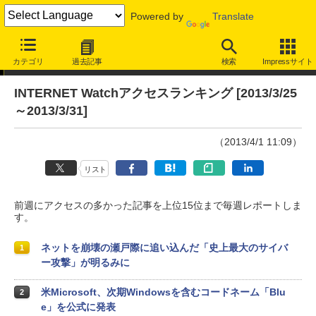
Powered by
Translate
アクセスランキング
カテゴリ
過去記事
検索
Impressサイト
INTERNET Watchアクセスランキング [2013/3/25
～2013/3/31]
（2013/4/1 11:09）
リスト
前週にアクセスの多かった記事を上位15位まで毎週レポートしま
す。
ネットを崩壊の瀬戸際に追い込んだ「史上最大のサイバ
1
ー攻撃」が明るみに
米Microsoft、次期Windowsを含むコードネーム「Blu
2
e」を公式に発表