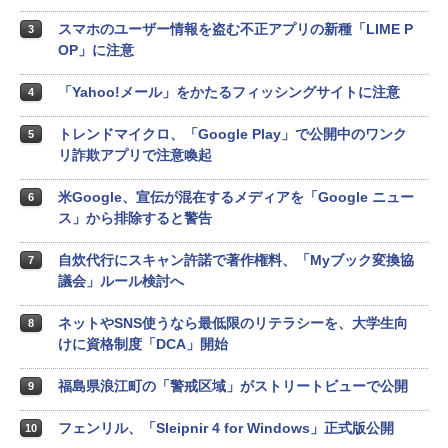
スマホのユーザー情報を盗む不正アプリの新種「LIME P
3
OP」に注意
「Yahoo!メール」をかたるフィッシングサイトに注意
4
トレンドマイクロ、「Google Play」で公開中のワンク
5
リ詐欺アプリで注意喚起
米Google、宣伝が混在するメディアを「Google ニュー
6
ス」から排除すると警告
自炊代行にスキャン許諾で著作権料、「Myブック変換協
7
議会」ルール検討へ
ネットやSNS使うなら最低限のリテラシーを、大学生向
8
けに資格制度「DCA」開始
福島県浪江町の「警戒区域」がストリートビューで公開
9
フェンリル、「Sleipnir 4 for Windows」正式版公開
10