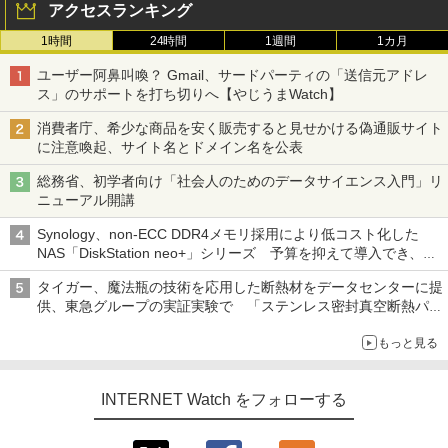
アクセスランキング
1時間
24時間
1週間
1カ月
ユーザー阿鼻叫喚？ Gmail、サードパーティの「送信元アドレ
ス」のサポートを打ち切りへ【やじうまWatch】
消費者庁、希少な商品を安く販売すると見せかける偽通販サイト
に注意喚起、サイト名とドメイン名を公表
総務省、初学者向け「社会人のためのデータサイエンス入門」リ
ニューアル開講
Synology、non-ECC DDR4メモリ採用により低コスト化した
NAS「DiskStation neo+」シリーズ 予算を抑えて導入でき、
ECCメモリへのアップグレードも可能
タイガー、魔法瓶の技術を応用した断熱材をデータセンターに提
供、東急グループの実証実験で 「ステンレス密封真空断熱パネ
ル TIVIP」
もっと見る
INTERNET Watch をフォローする