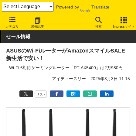
Powered by
Translate
INTERNET Watch
セール情報
Amazon
カテゴリ
過去記事
検索
Impressサイト
セール情報
ASUSのWi-FiルーターがAmazonスマイルSALE
新生活で安い！
Wi-Fi 6対応ゲーミングルーター「RT-AX5400」は2万980円
アイティースリー
2025年3月3日 11:15
リスト