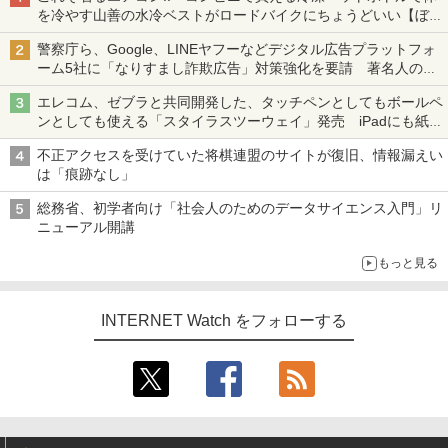
を冷やす山善の水冷ベストがロードバイクにちょうどいい【ぼっ
ち・ざ・ろーど！その14】【空いた時間でなにしてる？】
警察庁ら、Google、LINEヤフーなどデジタル広告プラットフォ
ーム5社に「なりすまし詐欺広告」対策強化を要請 著名人の写
真や映像を使った投資詐欺などへの対策として
エレコム、ゼブラと共同開発した、タッチペンとしてもボールペ
ンとしても使える「スタイラスツーウェイ」発売 iPadにも紙に
も、持ち替えずに書き込める
不正アクセスを受けていた将棋連盟のサイトが復旧、情報漏えい
は「痕跡なし」
総務省、初学者向け「社会人のためのデータサイエンス入門」リ
ニューアル開講
もっと見る
INTERNET Watch をフォローする