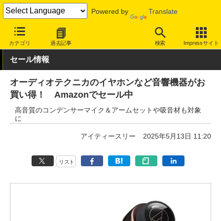
Powered by
Translate
INTERNET Watch
セール情報
Amazon
カテゴリ
過去記事
検索
Impressサイト
セール情報
オーディオテクニカのイヤホンなど音響機器がお
買い得！ Amazonでセール中
高音質のコンデンサーマイク＆アームセットや吸音材も対象
に
アイティースリー
2025年5月13日 11:20
リスト