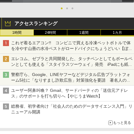
●
●
●
アクセスランキング
1時間
24時間
1週間
1カ月
これぞ着るエアコン!! コンビニで買える冷凍ペットボトルで体
を冷やす山善の水冷ベストがロードバイクにちょうどいい【ぼっ
ち・ざ・ろーど！その14】【空いた時間でなにしてる？】
エレコム、ゼブラと共同開発した、タッチペンとしてもボールペ
ンとしても使える「スタイラスツーウェイ」発売 iPadにも紙に
も、持ち替えずに書き込める
警察庁ら、Google、LINEヤフーなどデジタル広告プラットフォ
ーム5社に「なりすまし詐欺広告」対策強化を要請 著名人の写
真や映像を使った投資詐欺などへの対策として
ユーザー阿鼻叫喚？ Gmail、サードパーティの「送信元アドレ
ス」のサポートを打ち切りへ【やじうまWatch】
総務省、初学者向け「社会人のためのデータサイエンス入門」リ
ニューアル開講
もっと見る