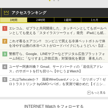
●
●
●
アクセスランキング
1時間
24時間
1週間
1カ月
エレコム、ゼブラと共同開発した、タッチペンとしてもボールペ
ンとしても使える「スタイラスツーウェイ」発売 iPadにも紙に
も、持ち替えずに書き込める
これぞ着るエアコン!! コンビニで買える冷凍ペットボトルで体
を冷やす山善の水冷ベストがロードバイクにちょうどいい【ぼっ
ち・ざ・ろーど！その14】【空いた時間でなにしてる？】
警察庁ら、Google、LINEヤフーなどデジタル広告プラットフォ
ーム5社に「なりすまし詐欺広告」対策強化を要請 著名人の写
真や映像を使った投資詐欺などへの対策として
ユーザー阿鼻叫喚？ Gmail、サードパーティの「送信元アドレ
ス」のサポートを打ち切りへ【やじうまWatch】
これはTailscaleか？ 国産WireGuardメッシュ「ロリポップ！ゼ
ロトラストリンク byGMOペパボ」を実測で確かめた【イニシャ
ルB】
もっと見る
INTERNET Watch をフォローする