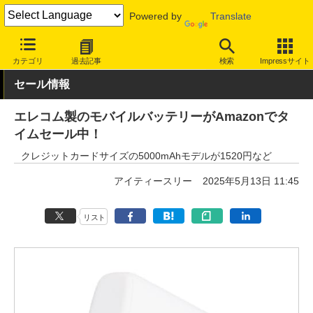
Powered by
Translate
INTERNET Watch
セール情報
Amazon
カテゴリ
過去記事
検索
Impressサイト
セール情報
エレコム製のモバイルバッテリーがAmazonでタ
イムセール中！
クレジットカードサイズの5000mAhモデルが1520円など
アイティースリー
2025年5月13日 11:45
リスト