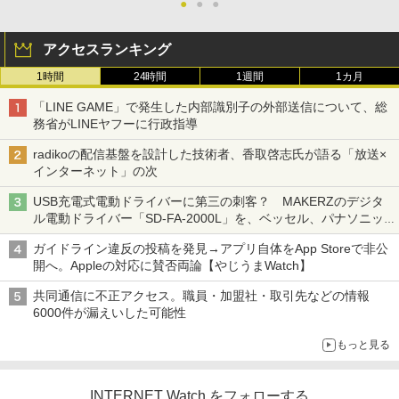
●
●
●
アクセスランキング
1時間
24時間
1週間
1カ月
「LINE GAME」で発生した内部識別子の外部送信について、総
務省がLINEヤフーに行政指導
radikoの配信基盤を設計した技術者、香取啓志氏が語る「放送×
インターネット」の次
USB充電式電動ドライバーに第三の刺客？ MAKERZのデジタ
ル電動ドライバー「SD-FA-2000L」を、ベッセル、パナソニッ
クと比較してみた 【テレワークグッズ・ミニレビュー 第165
ガイドライン違反の投稿を発見→アプリ自体をApp Storeで非公
回】
開へ。Appleの対応に賛否両論【やじうまWatch】
共同通信に不正アクセス。職員・加盟社・取引先などの情報
6000件が漏えいした可能性
もっと見る
INTERNET Watch をフォローする