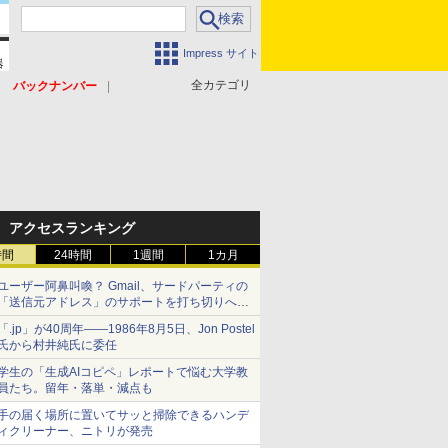
Impress サイト
全カテゴリ
バックナンバー
アクセスランキング
時間
24時間
1週間
1カ月
ユーザー阿鼻叫喚？ Gmail、サードパーティの
「送信元アドレス」のサポートを打ち切りへ
【やじうまWatch】
「.jp」が40周年――1986年8月5日、Jon Postel
氏から村井純氏に委任
学生の「生成AIコピペ」レポートで悩む大学教
員たち。留年・落単・減点も
手の届く場所に置いてサッと掃除できるハンデ
ィクリーナー、ニトリが発売