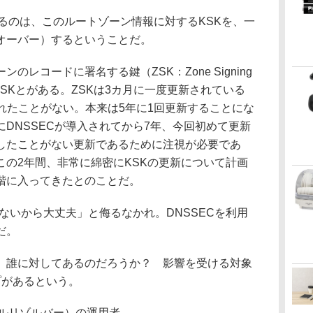
るのは、このルートゾーン情報に対するKSKを、一
オーバー）するということだ。
レコードに署名する鍵（ZSK：Zone Signing
KSKとがある。ZSKは3カ月に一度更新されている
れたことがない。本来は5年に1回更新することにな
DNSSECが導入されてから7年、今回初めて更新
したことがない更新であるために注視が必要であ
この2年間、非常に綿密にKSKの更新について計画
階に入ってきたとのことだ。
ないから大丈夫」と侮るなかれ。DNSSECを利用
だ。
誰に対してあるのだろうか？ 影響を受ける対象
プがあるという。
フルリゾルバー）の運用者