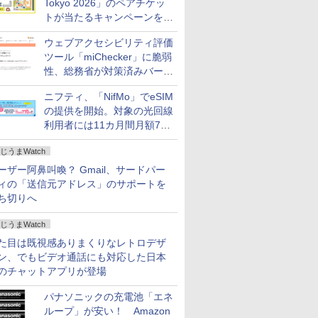
Tokyo 2026」のペアチケッ
トが当たるキャンペーンをX
で実施。8月16日まで
ウェブアクセシビリティ評価
ツール「miChecker」に脆弱
性、総務省が対策済みバージ
ョンへの更新を呼び掛け
ニフティ、「NifMo」でeSIM
の提供を開始。対象の光回線
利用者には11カ月間月額770
円割引のキャンペーン
じうまWatch
ーザー阿鼻叫喚？ Gmail、サードパー
ィの「送信元アドレス」のサポートを
ち切りへ
じうまWatch
た目は既視感ありまくりなレトロデザ
ン、でもビデオ通話にも対応した日本
のチャットアプリが登場
パナソニックの充電池「エネ
ループ」が安い！ Amazon