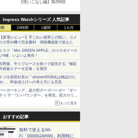
【使いこなし編】第294回
Impress Watchシリーズ 人気記事
時間
24時間
1週間
1カ月
【家電レビュー】手ごわい雑草との戦い、コメ
リの草刈機で完全勝利 掃除機感覚で使えた
ミスド「Mrs. GREEN APPLE」のコラボドーナ
ツ4種、いよいよ発売！
吉野家、牛リブロースを熱々で提供する「極旨
牛鉄板ステーキ定食」を発売
ドコモ前田社長が「ahamo40GB化は検証のた
め」、料金値上げへの考え方にも言及
バーガーキング、超大型チーズバーガー「ダー
ティ ザ・ワンパウンダー」を発売。総カロリー
約1656kcal、総重量約527g！
もっと見る
おすすめ記事
無料で使えるWi-
Fi「00000JAPAN」利用時に