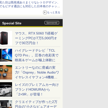
見た目は既視感ありまくりなレトロデザイン、
でもビデオ通話にも対応した日本発のチャット
アプリが登場【やじうまWatch】
もっと見る
Special Site
マウス、RTX 5060 Ti搭載ゲ
ーミングPCが7万5,000円オ
フで30万円台！
ハイグレードテレビ「TCL
Q7D Pro」。圧巻の色彩美で
映画＆ゲームが極上体験に
エントリーなのに脅威の実
力!「Osprey」Noble Audioワ
イヤレスイヤフォン4機種を
一気に聴く
レイズのプレミアムカー向け
ブランドHOMURAから
「2×9R」が登場！
クリエイティブが作った2万
円台の“小さなピュアオーデ