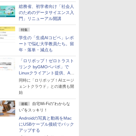
総務省、初学者向け「社会人
のためのデータサイエンス入
門」リニューアル開講
特集
学生の「生成AIコピペ」レポ
ートで悩む大学教員たち。留
年・落単・減点も
「ロリポップ！ゼロトラスト
リンク byGMOペパボ」で
Linuxクライアント提供、AI
エージェントの接続が容易に
同時に「ロリポップ！AIエージ
ェントクラウド」との連携も開
始
自宅Wi-Fiの“わからな
連載
い”をスッキリ！
Androidの写真と動画をMac
にUSBケーブル接続でバック
アップする