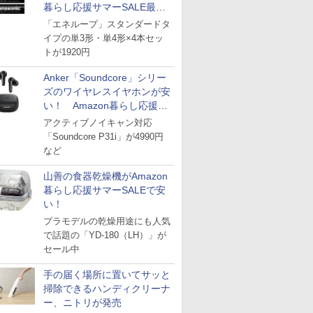
暮らし応援サマーSALE最終
日
「エネループ」スタンダードタ
イプの単3形・単4形×4本セッ
トが1920円
Anker「Soundcore」シリー
ズのワイヤレスイヤホンが安
い！ Amazon暮らし応援サ
マーSALE
アクティブノイキャン対応
「Soundcore P31i」が4990円
など
山善の食器乾燥機がAmazon
暮らし応援サマーSALEで安
い！
プラモデルの乾燥用途にも人気
で話題の「YD-180（LH）」が
セール中
手の届く場所に置いてサッと
掃除できるハンディクリーナ
ー、ニトリが発売