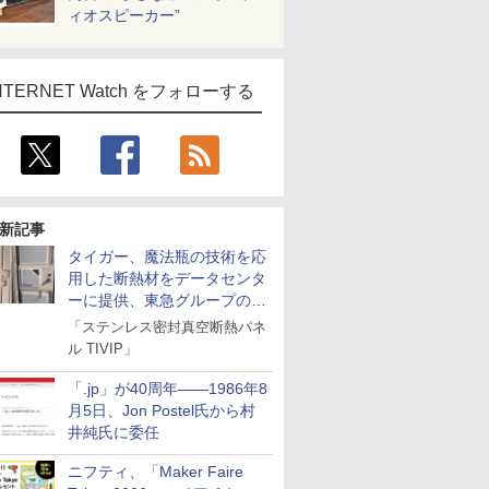
ィオスピーカー”
NTERNET Watch をフォローする
新記事
タイガー、魔法瓶の技術を応
用した断熱材をデータセンタ
ーに提供、東急グループの実
証実験で
「ステンレス密封真空断熱パネ
ル TIVIP」
「.jp」が40周年――1986年8
月5日、Jon Postel氏から村
井純氏に委任
ニフティ、「Maker Faire