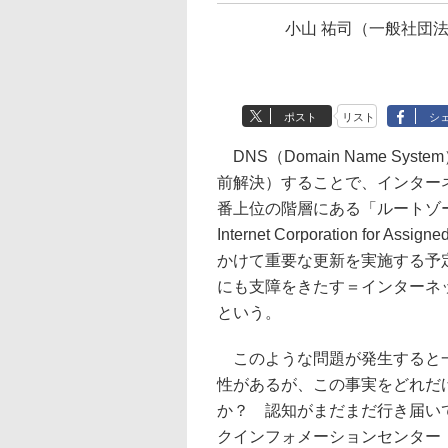
小山 祐司（一般社団
ポスト
リスト
シ
DNS（Domain Name S
前解決）することで、インター
番上位の階層にある「ルートゾー
Internet Corporation for
かけて重要な更新を実施する予
にも支障をきたす＝インターネ
という。
このような問題が発生すると一
性があるが、この事実をどれだ
か？ 認知がまだまだ行き届い
クインフォメーションセンター（