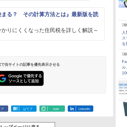
決まる？ その計算方法とは』最新版を読
や
分かりにくくなった住民税を詳しく解説～
人
ス
を
や
F
 検索で当サイトの記事を優先表示させる
ル
1
価
ェア
はてブ
note
LinkedIn