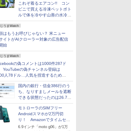
これぞ着るエアコン!! コン
ビニで買える冷凍ペットボト
ルで体を冷やす山善の水冷ベ
ストがロードバイクにちょう
じうまWatch
どいい【ぼっち・ざ・ろー
ど！その14】
類はもうお呼びじゃない？ 米ニュー
サイトがAIクローラー対象の広告配信
開始
じうまWatch
acebookの偽コメントは1000件287ド
、YouTubeの偽チャンネル登録は
000人78ドル…人気を捏造するための
格リストが公開中
国内の銀行・信金386行のう
ち、なりすましメールを遮断
できる状態だったのは26.7％
にとどまる～GMOブランド
モトローラのSIMフリー
セキュリティ調査
Androidスマホが2万円切
り！ Amazonでタイムセー
ル
6.9インチ「moto g06」が1万