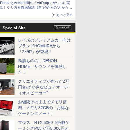
iPhoneとAndroid間の「AirDrop」がついに実
アップグレードも可能
現！ やり方を徹底解説【自宅Wi-Fiの“わからな
い”をスッキリ！】
もっと見る
Special Site
レイズのプレミアムカー向け
ブランドHOMURAから
「2×9R」が登場！
鳥肌ものの「DENON
HOME」サウンドを体感し
た！
クリエイティブが作った2万
円台の“小さなピュアオーデ
ィオスピーカー”
お値段そのままでメモリ倍
増！メモリ32GBの「お得な
ゲーミングノート」
マウス、RTX 5060 Ti搭載ゲ
ーミングPCが7万5,000円オ