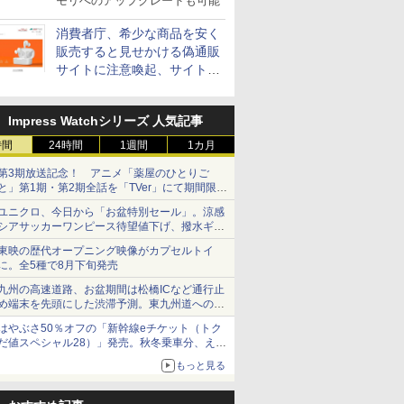
モリへのアップグレードも可能
消費者庁、希少な商品を安く
販売すると見せかける偽通販
サイトに注意喚起、サイト名
とドメイン名を公表
Impress Watchシリーズ 人気記事
時間
24時間
1週間
1カ月
第3期放送記念！ アニメ「薬屋のひとりご
と」第1期・第2期全話を「TVer」にて期間限定
で順次無料配信開始
ユニクロ、今日から「お盆特別セール」。涼感
シアサッカーワンピース待望値下げ、撥水ギア
ショーツは1990円に
東映の歴代オープニング映像がカプセルトイ
に。全5種で8月下旬発売
九州の高速道路、お盆期間は松橋ICなど通行止
め端末を先頭にした渋滞予測。東九州道への迂
回は料金調整を実施
はやぶさ50％オフの「新幹線eチケット（トク
だ値スペシャル28）」発売。秋冬乗車分、えき
ねっと限定
もっと見る