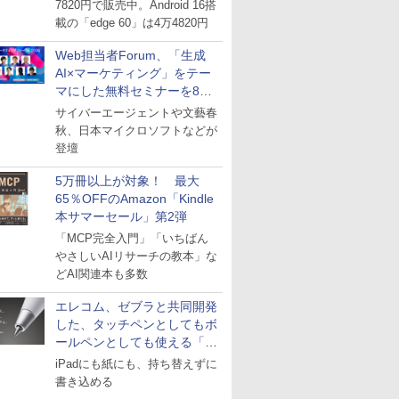
7820円で販売中。Android 16搭
載の「edge 60」は4万4820円
Web担当者Forum、「生成
AI×マーケティング」をテー
マにした無料セミナーを8月
27日にオンライン開催
サイバーエージェントや文藝春
秋、日本マイクロソフトなどが
登壇
5万冊以上が対象！ 最大
65％OFFのAmazon「Kindle
本サマーセール」第2弾
「MCP完全入門」「いちばん
やさしいAIリサーチの教本」な
どAI関連本も多数
エレコム、ゼブラと共同開発
した、タッチペンとしてもボ
ールペンとしても使える「ス
タイラスツーウェイ」発売
iPadにも紙にも、持ち替えずに
書き込める