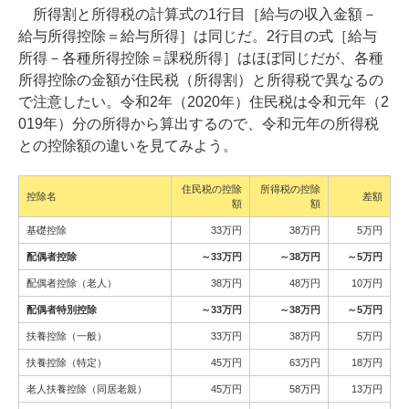
所得割と所得税の計算式の1行目［給与の収入金額－
給与所得控除＝給与所得］は同じだ。2行目の式［給与
所得－各種所得控除＝課税所得］はほぼ同じだが、各種
所得控除の金額が住民税（所得割）と所得税で異なるの
で注意したい。令和2年（2020年）住民税は令和元年（2
019年）分の所得から算出するので、令和元年の所得税
との控除額の違いを見てみよう。
住民税の控除
所得税の控除
控除名
差額
額
額
基礎控除
33万円
38万円
5万円
配偶者控除
～33万円
～38万円
～5万円
配偶者控除（老人）
38万円
48万円
10万円
配偶者特別控除
～33万円
～38万円
～5万円
扶養控除（一般）
33万円
38万円
5万円
扶養控除（特定）
45万円
63万円
18万円
老人扶養控除（同居老親）
45万円
58万円
13万円