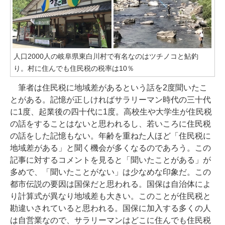
人口2000人の岐阜県東白川村で有名なのはツチノコと鮎釣
り。村に住んでも住民税の税率は10％
筆者は住民税に地域差があるという話を2度聞いたこ
とがある。記憶が正しければサラリーマン時代の三十代
に1度、起業後の四十代に1度。高校生や大学生が住民税
の話をすることはないと思われるし、若いころに住民税
の話をした記憶もない。年齢を重ねた人ほど「住民税に
地域差がある」と聞く機会が多くなるのであろう。この
記事に対するコメントを見ると「聞いたことがある」が
多めで、「聞いたことがない」は少なめな印象だ。この
都市伝説の要因は国保だと思われる。国保は自治体によ
り計算式が異なり地域差も大きい。このことが住民税と
勘違いされていると思われる。国保に加入する多くの人
は自営業なので、サラリーマンはどこに住んでも住民税