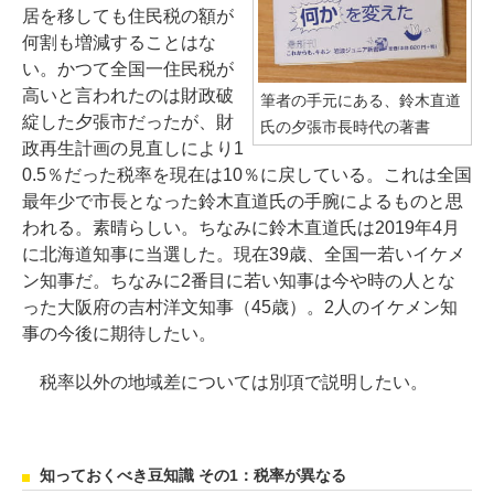
居を移しても住民税の額が
何割も増減することはな
い。かつて全国一住民税が
高いと言われたのは財政破
筆者の手元にある、鈴木直道
綻した夕張市だったが、財
氏の夕張市長時代の著書
政再生計画の見直しにより1
0.5％だった税率を現在は10％に戻している。これは全国
最年少で市長となった鈴木直道氏の手腕によるものと思
われる。素晴らしい。ちなみに鈴木直道氏は2019年4月
に北海道知事に当選した。現在39歳、全国一若いイケメ
ン知事だ。ちなみに2番目に若い知事は今や時の人とな
った大阪府の吉村洋文知事（45歳）。2人のイケメン知
事の今後に期待したい。
税率以外の地域差については別項で説明したい。
知っておくべき豆知識 その1：税率が異なる