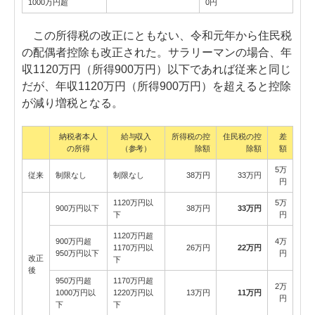
1000万円超
0円
この所得税の改正にともない、令和元年から住民税
の配偶者控除も改正された。サラリーマンの場合、年
収1120万円（所得900万円）以下であれば従来と同じ
だが、年収1120万円（所得900万円）を超えると控除
が減り増税となる。
納税者本人
給与収入
所得税の控
住民税の控
差
の所得
（参考）
除額
除額
額
5万
従来
制限なし
制限なし
38万円
33万円
円
1120万円以
5万
900万円以下
38万円
33万円
下
円
1120万円超
900万円超
4万
1170万円以
26万円
22万円
950万円以下
円
改正
下
後
950万円超
1170万円超
2万
1000万円以
1220万円以
13万円
11万円
円
下
下