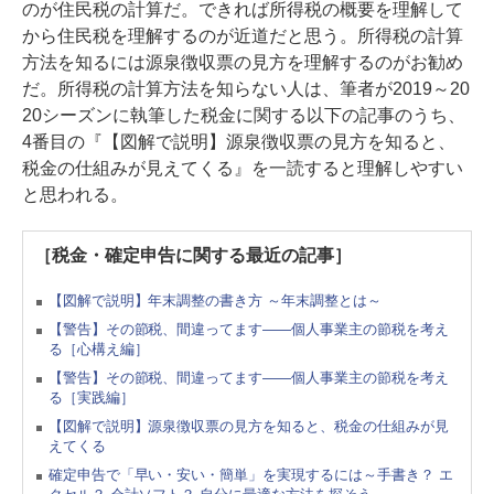
のが住民税の計算だ。できれば所得税の概要を理解して
から住民税を理解するのが近道だと思う。所得税の計算
方法を知るには源泉徴収票の見方を理解するのがお勧め
だ。所得税の計算方法を知らない人は、筆者が2019～20
20シーズンに執筆した税金に関する以下の記事のうち、
4番目の『【図解で説明】源泉徴収票の見方を知ると、
税金の仕組みが見えてくる』を一読すると理解しやすい
と思われる。
［税金・確定申告に関する最近の記事］
【図解で説明】年末調整の書き方 ～年末調整とは～
【警告】その節税、間違ってます――個人事業主の節税を考え
る［心構え編］
【警告】その節税、間違ってます――個人事業主の節税を考え
る［実践編］
【図解で説明】源泉徴収票の見方を知ると、税金の仕組みが見
えてくる
確定申告で「早い・安い・簡単」を実現するには～手書き？ エ