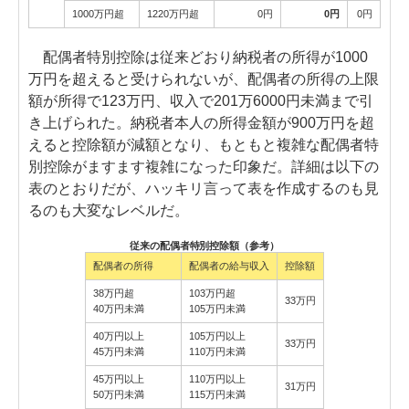
1000万円超
1220万円超
0円
0円
0円
配偶者特別控除は従来どおり納税者の所得が1000
万円を超えると受けられないが、配偶者の所得の上限
額が所得で123万円、収入で201万6000円未満まで引
き上げられた。納税者本人の所得金額が900万円を超
えると控除額が減額となり、もともと複雑な配偶者特
別控除がますます複雑になった印象だ。詳細は以下の
表のとおりだが、ハッキリ言って表を作成するのも見
るのも大変なレベルだ。
従来の配偶者特別控除額（参考）
配偶者の所得
配偶者の給与収入
控除額
38万円超
103万円超
33万円
40万円未満
105万円未満
40万円以上
105万円以上
33万円
45万円未満
110万円未満
45万円以上
110万円以上
31万円
50万円未満
115万円未満