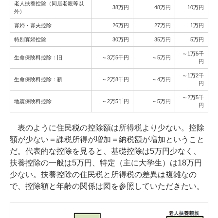
老人扶養控除（同居老親等以
38万円
48万円
10万円
外）
寡婦・寡夫控除
26万円
27万円
1万円
特別寡婦控除
30万円
35万円
5万円
～1万5千
生命保険料控除：旧
～3万5千円
～5万円
円
～1万2千
生命保険料控除：新
～2万8千円
～4万円
円
～2万5千
地震保険料控除
～2万5千円
～5万円
円
表のように住民税の控除額は所得税より少ない。控除
額が少ない＝課税所得が増加＝納税額が増加ということ
だ。代表的な控除を見ると、基礎控除は5万円少なく、
扶養控除の一般は5万円、特定（主に大学生）は18万円
少ない。扶養控除の住民税と所得税の差異は複雑なの
で、控除額と年齢の関係は図を参照していただきたい。