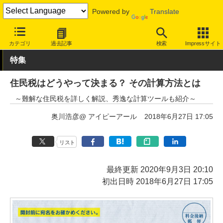
Powered by
Translate
INTERNET Watch
トピック
税金/マネー
カテゴリ
過去記事
検索
Impressサイト
特集
住民税はどうやって決まる？ その計算方法とは
～難解な住民税を詳しく解説、秀逸な計算ツールも紹介～
奥川浩彦@ アイピーアール
2018年6月27日 17:05
リスト
最終更新 2020年9月3日 20:10
初出日時 2018年6月27日 17:05