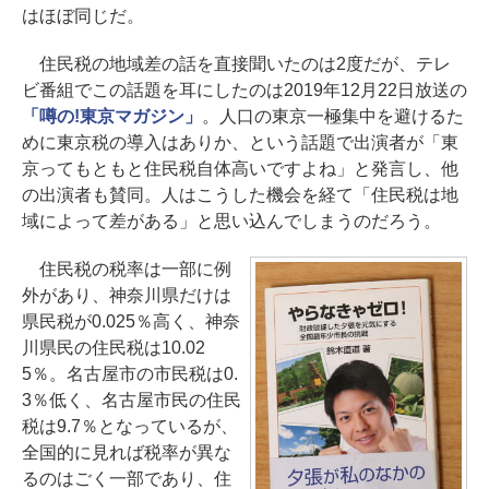
はほぼ同じだ。
住民税の地域差の話を直接聞いたのは2度だが、テレ
ビ番組でこの話題を耳にしたのは2019年12月22日放送の
「噂の!東京マガジン」
。人口の東京一極集中を避けるた
めに東京税の導入はありか、という話題で出演者が「東
京ってもともと住民税自体高いですよね」と発言し、他
の出演者も賛同。人はこうした機会を経て「住民税は地
域によって差がある」と思い込んでしまうのだろう。
住民税の税率は一部に例
外があり、神奈川県だけは
県民税が0.025％高く、神奈
川県民の住民税は10.02
5％。名古屋市の市民税は0.
3％低く、名古屋市民の住民
税は9.7％となっているが、
全国的に見れば税率が異な
るのはごく一部であり、住