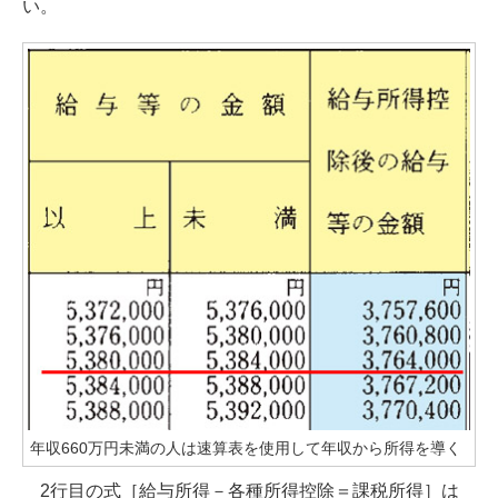
い。
年収660万円未満の人は速算表を使用して年収から所得を導く
2行目の式［給与所得－各種所得控除＝課税所得］は