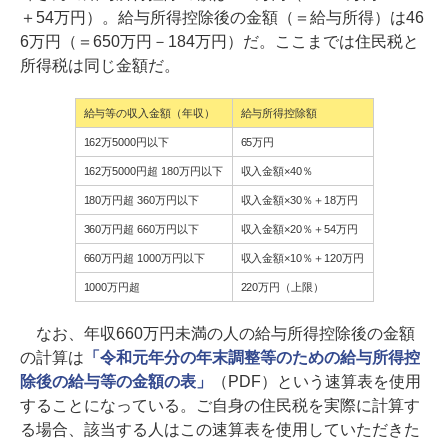
＋54万円）。給与所得控除後の金額（＝給与所得）は46
6万円（＝650万円－184万円）だ。ここまでは住民税と
所得税は同じ金額だ。
給与等の収入金額（年収）
給与所得控除額
162万5000円以下
65万円
162万5000円超 180万円以下
収入金額×40％
180万円超 360万円以下
収入金額×30％＋18万円
360万円超 660万円以下
収入金額×20％＋54万円
660万円超 1000万円以下
収入金額×10％＋120万円
1000万円超
220万円（上限）
なお、年収660万円未満の人の給与所得控除後の金額
の計算は
「令和元年分の年末調整等のための給与所得控
除後の給与等の金額の表」
（PDF）という速算表を使用
することになっている。ご自身の住民税を実際に計算す
る場合、該当する人はこの速算表を使用していただきた