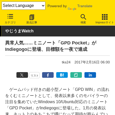
Powered by
Translate
INTERNET Watch
トピック
ネットの話題
カテゴリ
過去記事
検索
Impressサイト
やじうまWatch
異常人気……ミニノート「GPD Pocket」が
Indiegogoに登場、目標額を一夜で達成
tks24
2017年2月16日 06:00
リスト
ゲームパッド付きの超小型ノート「GPD WIN」の流れ
をくむミニノートとして、発表以来多くのモバイラーの
注目を集めていたWindows 10/Ubuntu対応のミニノート
「GPD Pocket」がIndiegogoに登場した。1月の発表以
来、ネット上のあちこちで噂になって期待が膨らんでい