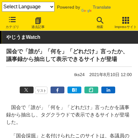
Powered by
Translate
INTERNET Watch
トピック
業界動向
社会/時事
カテゴリ
過去記事
検索
Impressサイト
やじうまWatch
国会で「誰が」「何を」「どれだけ」言ったか、
議事録から抽出して表示できるサイトが登場
tks24
2021年8月10日 12:00
リスト
国会で「誰が」「何を」「どれだけ」言ったかを議事
録から抽出し、タグクラウドで表示できるサイトが登場
した。
「国会採掘」と名付けられたこのサイトは、各議員の