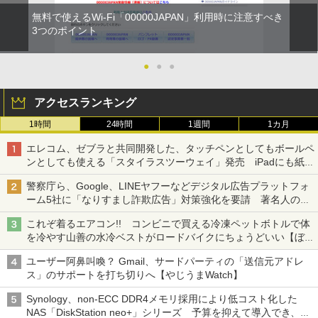
無料で使えるWi-Fi「00000JAPAN」利用時に注意すべき
3つのポイント
●
●
●
アクセスランキング
1時間
24時間
1週間
1カ月
エレコム、ゼブラと共同開発した、タッチペンとしてもボールペ
ンとしても使える「スタイラスツーウェイ」発売 iPadにも紙に
も、持ち替えずに書き込める
警察庁ら、Google、LINEヤフーなどデジタル広告プラットフォ
ーム5社に「なりすまし詐欺広告」対策強化を要請 著名人の写
真や映像を使った投資詐欺などへの対策として
これぞ着るエアコン!! コンビニで買える冷凍ペットボトルで体
を冷やす山善の水冷ベストがロードバイクにちょうどいい【ぼっ
ち・ざ・ろーど！その14】【空いた時間でなにしてる？】
ユーザー阿鼻叫喚？ Gmail、サードパーティの「送信元アドレ
ス」のサポートを打ち切りへ【やじうまWatch】
Synology、non-ECC DDR4メモリ採用により低コスト化した
NAS「DiskStation neo+」シリーズ 予算を抑えて導入でき、