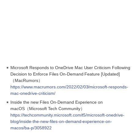
Microsoft Responds to OneDrive Mac User Criticism Following
Decision to Enforce Files On-Demand Feature [Updated]
（MacRumors）
https://www.macrumors.com/2022/02/03/microsoft-responds-
mac-onedrive-criticism/
Inside the new Files On-Demand Experience on
macOS（Microsoft Tech Community）
https://techcommunity.microsoft.com/t5/microsoft-onedrive-
blog/inside-the-new-files-on-demand-experience-on-
macos/ba-p/3058922