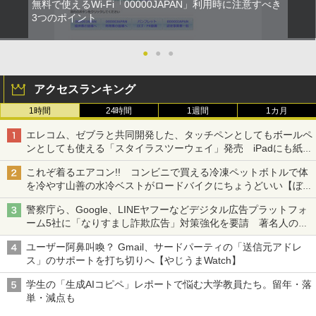
無料で使えるWi-Fi「00000JAPAN」利用時に注意すべき
3つのポイント
●
●
●
アクセスランキング
1時間
24時間
1週間
1カ月
エレコム、ゼブラと共同開発した、タッチペンとしてもボールペ
ンとしても使える「スタイラスツーウェイ」発売 iPadにも紙に
も、持ち替えずに書き込める
これぞ着るエアコン!! コンビニで買える冷凍ペットボトルで体
を冷やす山善の水冷ベストがロードバイクにちょうどいい【ぼっ
ち・ざ・ろーど！その14】【空いた時間でなにしてる？】
警察庁ら、Google、LINEヤフーなどデジタル広告プラットフォ
ーム5社に「なりすまし詐欺広告」対策強化を要請 著名人の写
真や映像を使った投資詐欺などへの対策として
ユーザー阿鼻叫喚？ Gmail、サードパーティの「送信元アドレ
ス」のサポートを打ち切りへ【やじうまWatch】
学生の「生成AIコピペ」レポートで悩む大学教員たち。留年・落
単・減点も