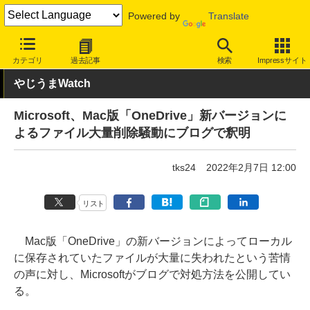
Powered by
Translate
INTERNET Watch
トピック
ネットの話題
カテゴリ
過去記事
検索
Impressサイト
やじうまWatch
Microsoft、Mac版「OneDrive」新バージョンに
よるファイル大量削除騒動にブログで釈明
tks24
2022年2月7日 12:00
リスト
Mac版「OneDrive」の新バージョンによってローカル
に保存されていたファイルが大量に失われたという苦情
の声に対し、Microsoftがブログで対処方法を公開してい
る。