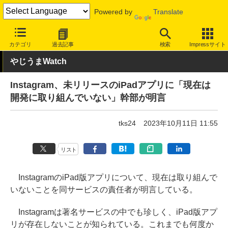
Powered by
Translate
INTERNET Watch
サービス/ソフト
サービス
SNS
カテゴリ
過去記事
検索
Impressサイト
やじうまWatch
Instagram、未リリースのiPadアプリに「現在は
開発に取り組んでいない」幹部が明言
tks24
2023年10月11日 11:55
リスト
InstagramのiPad版アプリについて、現在は取り組んで
いないことを同サービスの責任者が明言している。
Instagramは著名サービスの中でも珍しく、iPad版アプ
リが存在しないことが知られている。これまでも何度か