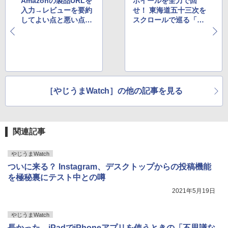
Amazonの製品URLを
ホイールを全力で回
入力→レビューを要約
せ！ 東海道五十三次を
してよい点と悪い点を
スクロールで巡る「東
教えてくれるサービス
海道中スクロール栗
登場
毛」
［やじうまWatch］の他の記事を見る
関連記事
やじうまWatch
ついに来る？ Instagram、デスクトップからの投稿機能
を極秘裏にテスト中との噂
2021年5月19日
やじうまWatch
長かった…iPadでiPhoneアプリを使うときの「不思議な