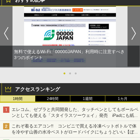
無料で使えるWi-Fi「00000JAPAN」利用時に注意すべき
3つのポイント
●
●
●
アクセスランキング
1時間
24時間
1週間
1カ月
エレコム、ゼブラと共同開発した、タッチペンとしてもボールペ
ンとしても使える「スタイラスツーウェイ」発売 iPadにも紙に
も、持ち替えずに書き込める
これぞ着るエアコン!! コンビニで買える冷凍ペットボトルで体
を冷やす山善の水冷ベストがロードバイクにちょうどいい【ぼっ
ち・ざ・ろーど！その14】【空いた時間でなにしてる？】