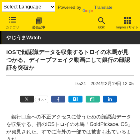
Powered by
Translate
INTERNET Watch
トピック
セキュリティ
ウイルス/マルウェア
カテゴリ
過去記事
検索
Impressサイト
やじうまWatch
iOSで顔認識データを収集するトロイの木馬が見
つかる。ディープフェイク動画にして銀行の顔認
証を突破か
tks24
2024年2月19日 12:05
リスト
銀行口座への不正アクセスに使うための顔認識データ
を収集する、初のiOSトロイの木馬「GoldPickaxe.iOS」
が発見された。すでに海外の一部では被害も出ているよ
うだ。