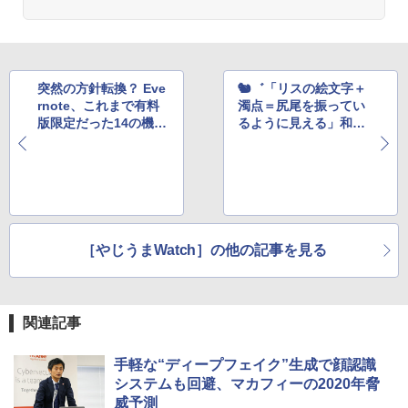
突然の方針転換？ Eve
🐿️゛「リスの絵文字＋
rnote、これまで有料
濁点＝尻尾を振ってい
版限定だった14の機能
るように見える」和む
を無料ユーザーにも解
ワザの発見に称賛の声
放か
［やじうまWatch］の他の記事を見る
関連記事
手軽な“ディープフェイク”生成で顔認識
システムも回避、マカフィーの2020年脅
威予測