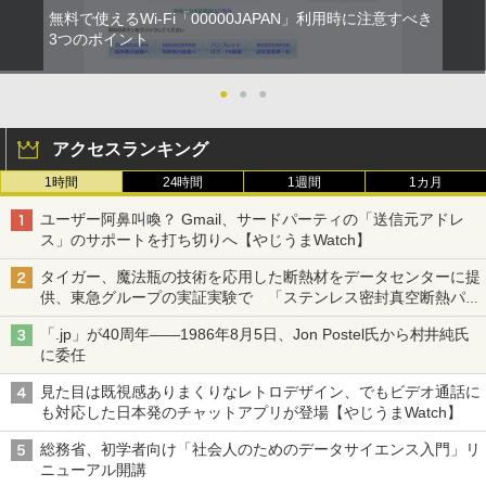
無料で使えるWi-Fi「00000JAPAN」利用時に注意すべき
3つのポイント
●
●
●
アクセスランキング
1時間
24時間
1週間
1カ月
ユーザー阿鼻叫喚？ Gmail、サードパーティの「送信元アドレ
ス」のサポートを打ち切りへ【やじうまWatch】
タイガー、魔法瓶の技術を応用した断熱材をデータセンターに提
供、東急グループの実証実験で 「ステンレス密封真空断熱パネ
ル TIVIP」
「.jp」が40周年――1986年8月5日、Jon Postel氏から村井純氏
に委任
見た目は既視感ありまくりなレトロデザイン、でもビデオ通話に
も対応した日本発のチャットアプリが登場【やじうまWatch】
総務省、初学者向け「社会人のためのデータサイエンス入門」リ
ニューアル開講