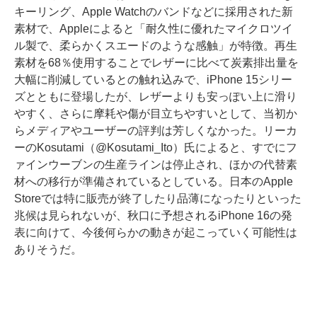
キーリング、Apple Watchのバンドなどに採用された新
素材で、Appleによると「耐久性に優れたマイクロツイ
ル製で、柔らかくスエードのような感触」が特徴。再生
素材を68％使用することでレザーに比べて炭素排出量を
大幅に削減しているとの触れ込みで、iPhone 15シリー
ズとともに登場したが、レザーよりも安っぽい上に滑り
やすく、さらに摩耗や傷が目立ちやすいとして、当初か
らメディアやユーザーの評判は芳しくなかった。リーカ
ーのKosutami（@Kosutami_Ito）氏によると、すでにフ
ァインウーブンの生産ラインは停止され、ほかの代替素
材への移行が準備されているとしている。日本のApple
Storeでは特に販売が終了したり品薄になったりといった
兆候は見られないが、秋口に予想されるiPhone 16の発
表に向けて、今後何らかの動きが起こっていく可能性は
ありそうだ。