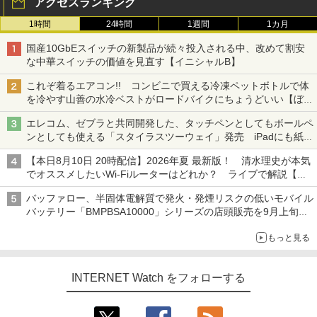
アクセスランキング
1時間
24時間
1週間
1カ月
国産10GbEスイッチの新製品が続々投入される中、改めて割安
な中華スイッチの価値を見直す【イニシャルB】
これぞ着るエアコン!! コンビニで買える冷凍ペットボトルで体
を冷やす山善の水冷ベストがロードバイクにちょうどいい【ぼっ
ち・ざ・ろーど！その14】【空いた時間でなにしてる？】
エレコム、ゼブラと共同開発した、タッチペンとしてもボールペ
ンとしても使える「スタイラスツーウェイ」発売 iPadにも紙に
も、持ち替えずに書き込める
【本日8月10日 20時配信】2026年夏 最新版！ 清水理史が本気
でオススメしたいWi-Fiルーターはどれか？ ライブで解説【清
水理史の「イニシャルB」チャンネル】
バッファロー、半固体電解質で発火・発煙リスクの低いモバイル
バッテリー「BMPBSA10000」シリーズの店頭販売を9月上旬に
開始
もっと見る
INTERNET Watch をフォローする