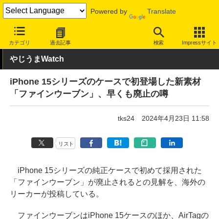
Powered by
Translate
INTERNET Watch
トピック
ネットの話題
カテゴリ
過去記事
検索
Impressサイト
やじうまWatch
iPhone 15シリーズのケースで初登場した新素材
「ファインウーブン」、早くも廃止の噂
tks24
2024年4月23日 11:58
リスト
iPhone 15シリーズの純正ケースで初めて採用された
「ファインウーブン」が廃止されるとの見解を、海外の
リーカーが投稿している。
ファインウーブンはiPhone 15ケースのほか、AirTagの