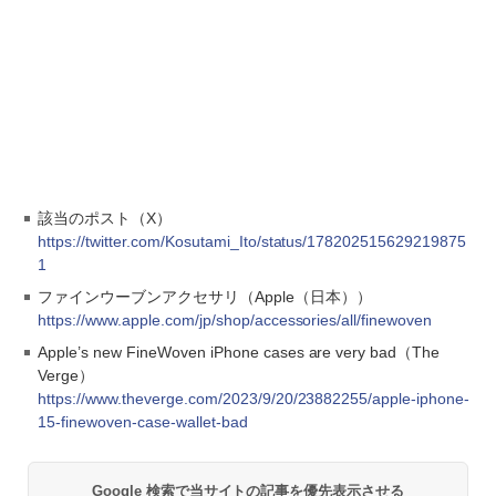
該当のポスト（X）
https://twitter.com/Kosutami_Ito/status/178202515629219875
1
ファインウーブンアクセサリ（Apple（日本））
https://www.apple.com/jp/shop/accessories/all/finewoven
Apple’s new FineWoven iPhone cases are very bad（The
Verge）
https://www.theverge.com/2023/9/20/23882255/apple-iphone-
15-finewoven-case-wallet-bad
Google 検索で当サイトの記事を優先表示させる