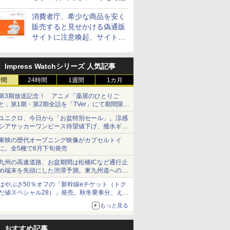
消費者庁、希少な商品を安く
販売すると見せかける偽通販
サイトに注意喚起、サイト名
とドメイン名を公表
Impress Watchシリーズ 人気記事
時間
24時間
1週間
1カ月
第3期放送記念！ アニメ「薬屋のひとりご
と」第1期・第2期全話を「TVer」にて期間限定
で順次無料配信開始
ユニクロ、今日から「お盆特別セール」。涼感
シアサッカーワンピース待望値下げ、撥水ギア
ショーツは1990円に
東映の歴代オープニング映像がカプセルトイ
に。全5種で8月下旬発売
九州の高速道路、お盆期間は松橋ICなど通行止
め端末を先頭にした渋滞予測。東九州道への迂
回は料金調整を実施
はやぶさ50％オフの「新幹線eチケット（トク
だ値スペシャル28）」発売。秋冬乗車分、えき
ねっと限定
もっと見る
おすすめ記事