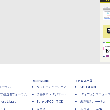
Rittor Music
イカロス出版
dフォーラム
リットーミュージック
AIRLINEweb
ップ担当者フォーラム
楽器探そう!デジマート
Jディフェンスニュー
ness Library
TシャツPOD T-OD
通訳翻訳ジャーナル
セミナー
立東舎
JレスキューWeb