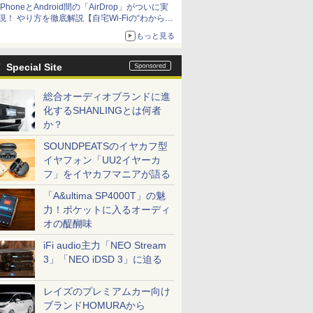
iPhoneとAndroid間の「AirDrop」がついに実
アップグレードも可能
現！ やり方を徹底解説【自宅Wi-Fiの“わからな
い”をスッキリ！】
もっと見る
Special Site
総合オーディオブランドに進
化するSHANLINGとは何者
か？
SOUNDPEATSのイヤカフ型
イヤフォン「UU2イヤーカ
フ」をイヤカフマニアが語る
「A&ultima SP4000T」の魅
力！ポケットに入るオーディ
オの醍醐味
iFi audio主力「NEO Stream
3」「NEO iDSD 3」に迫る
レイズのプレミアムカー向け
ブランドHOMURAから