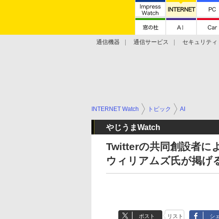
通信機器
通信サービス
セキュリティ
技術動向
INTERNET Watch
トピック
AI
やじうまWatch
Twitterの共同創設
ウィリアムズ氏が掲げ
ポスト
リスト
シ