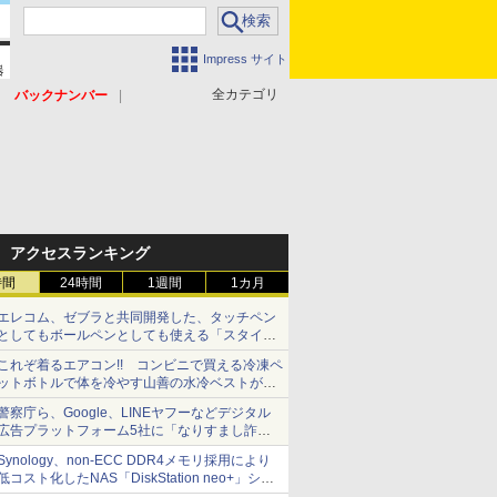
Impress サイト
全カテゴリ
バックナンバー
アクセスランキング
時間
24時間
1週間
1カ月
エレコム、ゼブラと共同開発した、タッチペン
としてもボールペンとしても使える「スタイラ
スツーウェイ」発売 iPadにも紙にも、持ち替
これぞ着るエアコン!! コンビニで買える冷凍ペ
えずに書き込める
ットボトルで体を冷やす山善の水冷ベストがロ
ードバイクにちょうどいい【ぼっち・ざ・ろー
警察庁ら、Google、LINEヤフーなどデジタル
ど！その14】【空いた時間でなにしてる？】
広告プラットフォーム5社に「なりすまし詐欺
広告」対策強化を要請 著名人の写真や映像を
Synology、non-ECC DDR4メモリ採用により
使った投資詐欺などへの対策として
低コスト化したNAS「DiskStation neo+」シリ
ーズ 予算を抑えて導入でき、ECCメモリへの