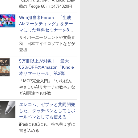
7820円で販売中。Android 16搭
載の「edge 60」は4万4820円
Web担当者Forum、「生成
AI×マーケティング」をテー
マにした無料セミナーを8月
27日にオンライン開催
サイバーエージェントや文藝春
秋、日本マイクロソフトなどが
登壇
5万冊以上が対象！ 最大
65％OFFのAmazon「Kindle
本サマーセール」第2弾
「MCP完全入門」「いちばん
やさしいAIリサーチの教本」な
どAI関連本も多数
エレコム、ゼブラと共同開発
した、タッチペンとしてもボ
ールペンとしても使える「ス
タイラスツーウェイ」発売
iPadにも紙にも、持ち替えずに
書き込める