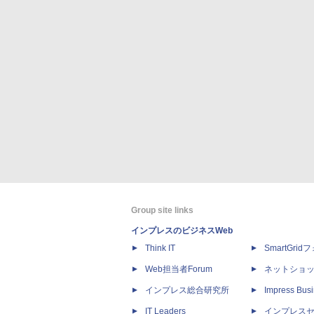
Group site links
インプレスのビジネスWeb
Think IT
SmartGri
Web担当者Forum
ネットショ
インプレス総合研究所
Impress Busi
IT Leaders
インプレス