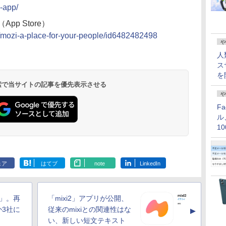
-app/
le（App Store）
p/mozi-a-place-for-your-people/id6482482498
や
人
ス
を
 検索で当サイトの記事を優先表示させる
や
F
ル
1
価
ェア
はてブ
note
LinkedIn
」。再
「mixi2」アプリが公開、
3社に
従来のmixiとの関連性はな
▲
い、新しい短文テキスト