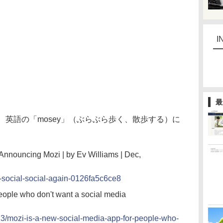
I
最
、英語の「mosey」（ぶらぶら歩く、散歩する）に
 Announcing Mozi | by Ev Williams | Dec,
-social-social-again-0126fa5c6ce8
people who don't want a social media
13/mozi-is-a-new-social-media-app-for-people-who-