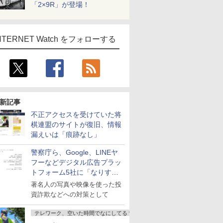
「2×9R」が登場！
NTERNET Watch をフォローする
新記事
不正アクセスを受けていた将
棋連盟のサイトが復旧、情報
漏えいは「痕跡なし」
警察庁ら、Google、LINEヤ
フーなどデジタル広告プラッ
トフォーム5社に「なりすま
し詐欺広告」対策強化を要請
著名人の写真や映像を使った投
資詐欺などへの対策として
テレワーク、空いた時間でなにしてる？