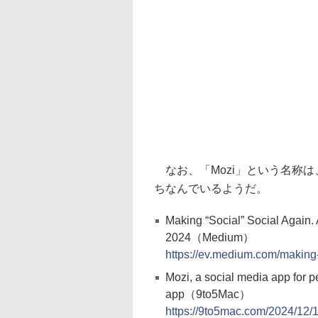
なお、「Mozi」という名称は
ちなんでいるようだ。
Making “Social” Social Again.
2024（Medium）
https://ev.medium.com/making
Mozi, a social media app for 
app（9to5Mac）
https://9to5mac.com/2024/12/