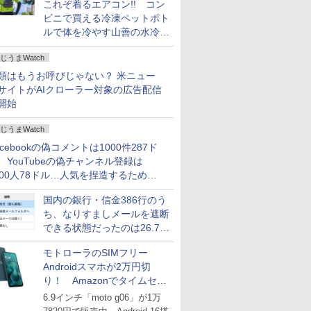
これぞ着るエアコン!! コン
ビニで買える冷凍ペットボト
ルで体を冷やす山善の水冷ベ
ストがロードバイクにちょう
じうまWatch
どいい【ぼっち・ざ・ろー
ど！その14】
類はもうお呼びじゃない？ 米ニュー
サイトがAIクローラー対象の広告配信
開始
じうまWatch
acebookの偽コメントは1000件287ド
、YouTubeの偽チャンネル登録は
000人78ドル…人気を捏造するための
格リストが公開中
国内の銀行・信金386行のう
ち、なりすましメールを遮断
できる状態だったのは26.7％
にとどまる～GMOブランド
モトローラのSIMフリー
セキュリティ調査
Androidスマホが2万円切
り！ Amazonでタイムセー
ル
6.9インチ「moto g06」が1万