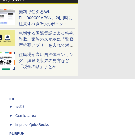
無料で使えるWi-
Fi「00000JAPAN」利用時に
注意すべき3つのポイント
急増する国際電話による特殊
詐欺、家族のスマホに「警察
庁推奨アプリ」を入れて対策
しよう！
住民税が高い自治体ランキン
グ、源泉徴収票の見方など
「税金の話」まとめ
ICE
天海社
ス
Comic curea
impress QuickBooks
PUBFUN