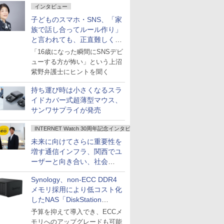
インタビュー
子どものスマホ・SNS、「家
族で話し合ってルール作り」
と言われても、正直難しくな
いですか？
「16歳になった瞬間にSNSデビ
ューする方が怖い」という上沼
紫野弁護士にヒントを聞く
持ち運び時は小さくなるスラ
イドカバー式超薄型マウス、
サンワサプライが発売
INTERNET Watch 30周年記念インタビュー
未来に向けてさらに重要性を
増す通信インフラ、関西でユ
ーザーと向き合い、社会
の“あたらしい”を起動し続け
Synology、non-ECC DDR4
る～オプテージ
メモリ採用により低コスト化
したNAS「DiskStation
neo+」シリーズ
予算を抑えて導入でき、ECCメ
モリへのアップグレードも可能