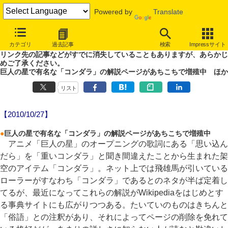
Powered by
Translate
やじうまWatch
カテゴリ
過去記事
検索
Impressサイト
噂あり、未確認情報ありのやじうまWatch。
リンク先の記事などがすでに消失していることもありますが、あらかじ
めご了承ください。
巨人の星で有名な「コンダラ」の解説ページがあちこちで増殖中 ほか
リスト
【2010/10/27】
●
巨人の星で有名な「コンダラ」の解説ページがあちこちで増殖中
アニメ「巨人の星」のオープニングの歌詞にある「思い込ん
だら」を「重いコンダラ」と聞き間違えたことから生まれた架
空のアイテム「コンダラ」。ネット上では飛雄馬が引いている
ローラーがすなわち「コンダラ」であるとのネタが半ば定着し
てるが、最近になってこれらの解説がWikipediaをはじめとす
る事典サイトにも広がりつつある。たいていのものはきちんと
「俗語」との注釈があり、それによってページの削除を免れて