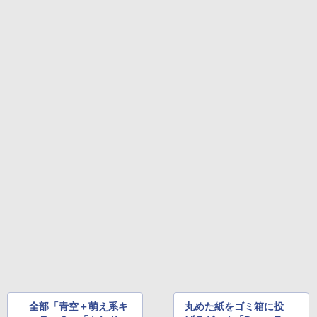
全部「青空＋萌え系キ
丸めた紙をゴミ箱に投