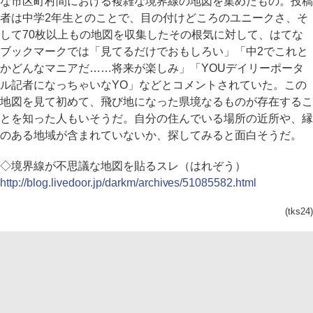
な市区町村間における複雑な境界線の地図を集めたもの。投稿
者は中学2年生とのことで、目の付けどころのユニークさ、そ
して70枚以上もの地図を収集したその根気に対して、はてな
ブックマークでは「見てるだけでおもしろい」「中2でこれと
かどんなマニアだ……将来が楽しみ」「YOUデイリーポータ
ル記者になっちゃいなYO」などとコメントされていた。この
地図を見て初めて、飛び地になった県境なるものが存在するこ
とを知った人もいそうだ。自分の住んでいる場所の近所や、縁
のある地域が含まれていないか、探してみると面白そうだ。
◇境界線が不思議な地図を貼るスレ（はれぞう）
http://blog.livedoor.jp/darkm/archives/51085582.html
(tks24)