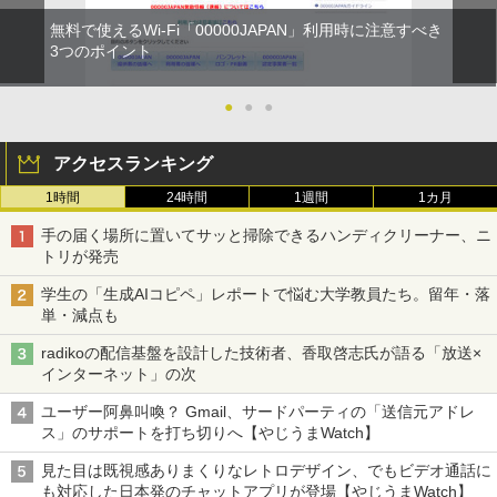
無料で使えるWi-Fi「00000JAPAN」利用時に注意すべき
3つのポイント
●
●
●
アクセスランキング
1時間
24時間
1週間
1カ月
手の届く場所に置いてサッと掃除できるハンディクリーナー、ニ
トリが発売
学生の「生成AIコピペ」レポートで悩む大学教員たち。留年・落
単・減点も
radikoの配信基盤を設計した技術者、香取啓志氏が語る「放送×
インターネット」の次
ユーザー阿鼻叫喚？ Gmail、サードパーティの「送信元アドレ
ス」のサポートを打ち切りへ【やじうまWatch】
見た目は既視感ありまくりなレトロデザイン、でもビデオ通話に
も対応した日本発のチャットアプリが登場【やじうまWatch】