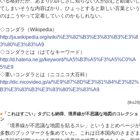
いる格好だが、あまりの詳しさに知らない人が読むと勘違いし
てしまいそうな内容ばかり。ひょっとすると新しい言葉という
のはこうやって定着していくのかもしれない。
◇コンダラ（Wikipedia）
http://ja.wikipedia.org/wiki/%E3%82%B3%E3%83%B3%E3%8
3%80%E3%83%A9
◇コンダラとは（はてなキーワード）
http://d.hatena.ne.jp/keyword/%A5%B3%A5%F3%A5%C0%A
5%E9
◇重いコンダラとは（ニコニコ大百科）
http://dic.nicovideo.jp/a/%E9%87%8D%E3%81%84%E3%82%
B3%E3%83%B3%E3%83%80%E3%83%A9
(tks24)
●
「これはすごい」タグにも納得、境界線が不思議な地図のコレクショ
ン
「境界線が不思議な地図を貼るスレ」というまとめページが
多数のブックマークを集めていた。これは日本国内のさまざま