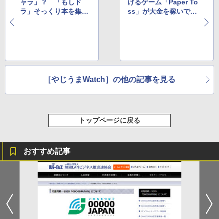
ャラ」？ 「もしド
げるゲーム「Paper To
ラ」そっくり本を集め
ss」が大金を稼いでい
たエントリー ほか
るらしい ほか
［やじうまWatch］の他の記事を見る
トップページに戻る
おすすめ記事