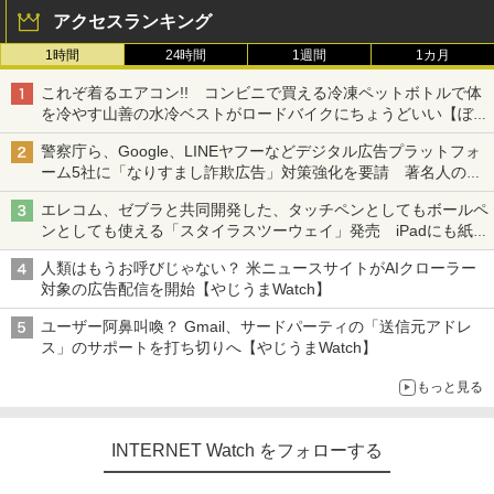
アクセスランキング
1時間
24時間
1週間
1カ月
これぞ着るエアコン!! コンビニで買える冷凍ペットボトルで体
を冷やす山善の水冷ベストがロードバイクにちょうどいい【ぼっ
ち・ざ・ろーど！その14】【空いた時間でなにしてる？】
警察庁ら、Google、LINEヤフーなどデジタル広告プラットフォ
ーム5社に「なりすまし詐欺広告」対策強化を要請 著名人の写
真や映像を使った投資詐欺などへの対策として
エレコム、ゼブラと共同開発した、タッチペンとしてもボールペ
ンとしても使える「スタイラスツーウェイ」発売 iPadにも紙に
も、持ち替えずに書き込める
人類はもうお呼びじゃない？ 米ニュースサイトがAIクローラー
対象の広告配信を開始【やじうまWatch】
ユーザー阿鼻叫喚？ Gmail、サードパーティの「送信元アドレ
ス」のサポートを打ち切りへ【やじうまWatch】
もっと見る
INTERNET Watch をフォローする