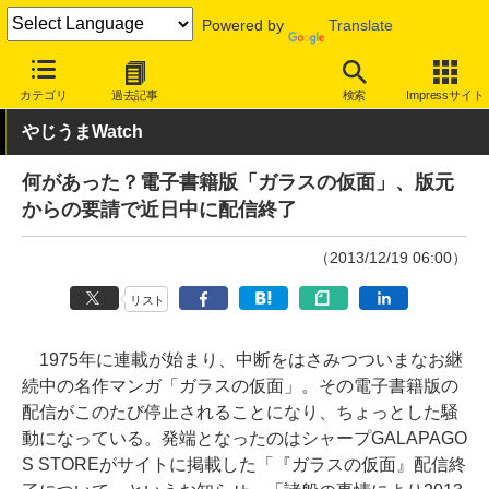
Powered by
Translate
INTERNET Watch
トピック
本・電子書籍
カテゴリ
過去記事
検索
Impressサイト
やじうまWatch
何があった？電子書籍版「ガラスの仮面」、版元
からの要請で近日中に配信終了
（2013/12/19 06:00）
リスト
1975年に連載が始まり、中断をはさみつついまなお継
続中の名作マンガ「ガラスの仮面」。その電子書籍版の
配信がこのたび停止されることになり、ちょっとした騒
動になっている。発端となったのはシャープGALAPAGO
S STOREがサイトに掲載した「『ガラスの仮面』配信終