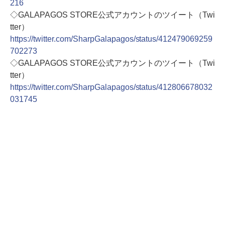
216
◇GALAPAGOS STORE公式アカウントのツイート（Twi
tter）
https://twitter.com/SharpGalapagos/status/412479069259
702273
◇GALAPAGOS STORE公式アカウントのツイート（Twi
tter）
https://twitter.com/SharpGalapagos/status/412806678032
031745