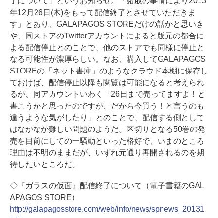
了について」というお知らせ。「諸般の事情により2013
年12月26日(木)をもって配信終了とさせていただきま
す」とあり、GALAPAGOS STOREだけの話かと思いき
や、同ストアのTwitterアカウントによると版元の都合に
よる配信停止とのことで、他のストアでも同様に停止と
なる可能性が濃厚らしい。なお、購入してGALAPAGOS
STOREの「ネット書庫」のようなクラウド本棚に保存し
ておけば、配信停止以降も閲覧は可能になると考えられ
るが、同アカウントいわく「26日まで売ってますよ！と
書こうかと思ったのですが、だから今買う！と言うのも
違うような気がしたり」とのことで、配信する側として
はなかなか難しい問題のようだ。区切りとなる50巻の発
売を目前にしての一騒動といった格好で、いまのところ
理由は不明のままだが、いずれ元通り再開されるのを期
待したいところだ。
◇『ガラスの仮面』配信終了について（電子書籍のGAL
APAGOS STORE）
http://galapagosstore.com/web/info/news/spnews_20131