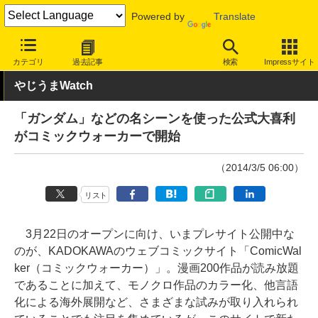
Powered by
Translate
INTERNET Watch
トピック
ネットの話題
カテゴリ
過去記事
検索
Impressサイト
やじうまWatch
「ガンダム」などの名シーンを使った公式大喜利
がコミックウォーカーで開始
（2014/3/5 06:00）
リスト
3月22日のオープンに向け、いまプレサイト公開中な
のが、KADOKAWAのウェブコミックサイト「ComicWal
ker（コミックウォーカー）」。漫画200作品が読み放題
であることに加えて、モノクロ作品のカラー化、他言語
化による海外展開など、さまざまな試みが取り入れられ