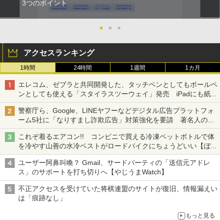
3つのポイント
●
●
●
アクセスランキング
1時間
24時間
1週間
1カ月
エレコム、ゼブラと共同開発した、タッチペンとしてもボールペ
ンとしても使える「スタイラスツーウェイ」発売 iPadにも紙に
も、持ち替えずに書き込める
警察庁ら、Google、LINEヤフーなどデジタル広告プラットフォ
ーム5社に「なりすまし詐欺広告」対策強化を要請 著名人の写
真や映像を使った投資詐欺などへの対策として
これぞ着るエアコン!! コンビニで買える冷凍ペットボトルで体
を冷やす山善の水冷ベストがロードバイクにちょうどいい【ぼっ
ち・ざ・ろーど！その14】【空いた時間でなにしてる？】
ユーザー阿鼻叫喚？ Gmail、サードパーティの「送信元アドレ
ス」のサポートを打ち切りへ【やじうまWatch】
不正アクセスを受けていた将棋連盟のサイトが復旧、情報漏えい
は「痕跡なし」
もっと見る