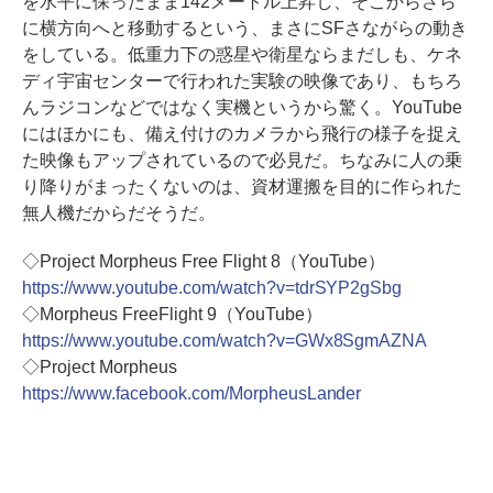
を水平に保ったまま142メートル上昇し、そこからさら
に横方向へと移動するという、まさにSFさながらの動き
をしている。低重力下の惑星や衛星ならまだしも、ケネ
ディ宇宙センターで行われた実験の映像であり、もちろ
んラジコンなどではなく実機というから驚く。YouTube
にはほかにも、備え付けのカメラから飛行の様子を捉え
た映像もアップされているので必見だ。ちなみに人の乗
り降りがまったくないのは、資材運搬を目的に作られた
無人機だからだそうだ。
◇Project Morpheus Free Flight 8（YouTube）
https://www.youtube.com/watch?v=tdrSYP2gSbg
◇Morpheus FreeFlight 9（YouTube）
https://www.youtube.com/watch?v=GWx8SgmAZNA
◇Project Morpheus
https://www.facebook.com/MorpheusLander