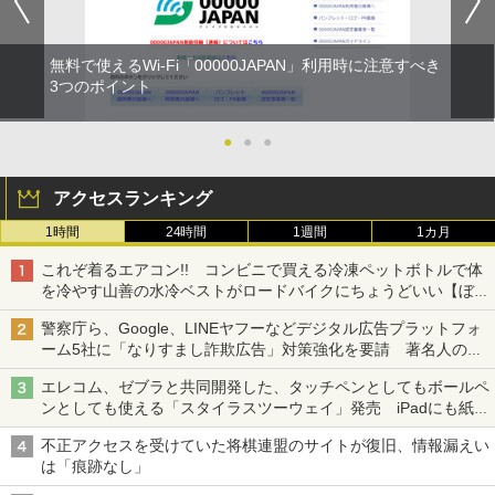
無料で使えるWi-Fi「00000JAPAN」利用時に注意すべき
3つのポイント
●
●
●
アクセスランキング
1時間
24時間
1週間
1カ月
これぞ着るエアコン!! コンビニで買える冷凍ペットボトルで体
を冷やす山善の水冷ベストがロードバイクにちょうどいい【ぼっ
ち・ざ・ろーど！その14】【空いた時間でなにしてる？】
警察庁ら、Google、LINEヤフーなどデジタル広告プラットフォ
ーム5社に「なりすまし詐欺広告」対策強化を要請 著名人の写
真や映像を使った投資詐欺などへの対策として
エレコム、ゼブラと共同開発した、タッチペンとしてもボールペ
ンとしても使える「スタイラスツーウェイ」発売 iPadにも紙に
も、持ち替えずに書き込める
不正アクセスを受けていた将棋連盟のサイトが復旧、情報漏えい
は「痕跡なし」