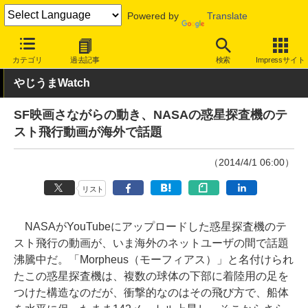
Powered by
Translate
INTERNET Watch
トピック
ネットの話題
カテゴリ
過去記事
検索
Impressサイト
やじうまWatch
SF映画さながらの動き、NASAの惑星探査機のテ
スト飛行動画が海外で話題
（2014/4/1 06:00）
リスト
NASAがYouTubeにアップロードした惑星探査機のテ
スト飛行の動画が、いま海外のネットユーザの間で話題
沸騰中だ。「Morpheus（モーフィアス）」と名付けられ
たこの惑星探査機は、複数の球体の下部に着陸用の足を
つけた構造なのだが、衝撃的なのはその飛び方で、船体