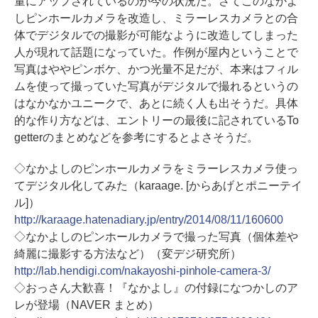
量にアップされているのが今の状況だ。さてこのなかよ
しピンホールカメラを改造し、ミラーレスカメラとの合
体でデジタルでの撮影が可能なように改造してしまった
人が現れて話題になっていた。作例が屋内ということで
写真はややピンボケ、かつ光量不足だが、本来はフィル
ムを使って撮っていた写真がデジタルで撮れるというの
はなかなかユニークで、あとに続く人も出そうだ。具体
的な作り方などは、エントリーの最後に記されているTo
getterのまとめなどを参考にするとよさそうだ。
◇なかよしのピンホールカメラをミラーレスカメラ使っ
てデジタル化してみた（karaage. [からあげとポニーテイ
ル]）
http://karaage.hatenadiary.jp/entry/2014/08/11/160600
◇なかよしのピンホールカメラで撮った写真（個体差や
綺麗に撮影する方法など）（変デジ研究所）
http://lab.hendigi.com/nakayoshi-pinhole-camera-3/
◇おっさん大歓喜！『なかよし』の付録になつかしのア
レが登場（NAVER まとめ）