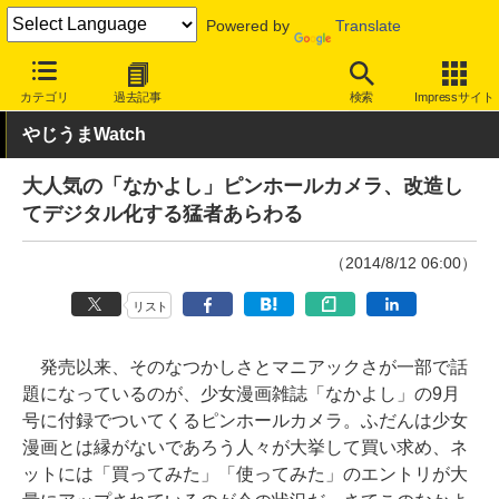
Powered by
Translate
INTERNET Watch
トピック
ネットの話題
カテゴリ
過去記事
検索
Impressサイト
やじうまWatch
大人気の「なかよし」ピンホールカメラ、改造し
てデジタル化する猛者あらわる
（2014/8/12 06:00）
リスト
発売以来、そのなつかしさとマニアックさが一部で話
題になっているのが、少女漫画雑誌「なかよし」の9月
号に付録でついてくるピンホールカメラ。ふだんは少女
漫画とは縁がないであろう人々が大挙して買い求め、ネ
ットには「買ってみた」「使ってみた」のエントリが大