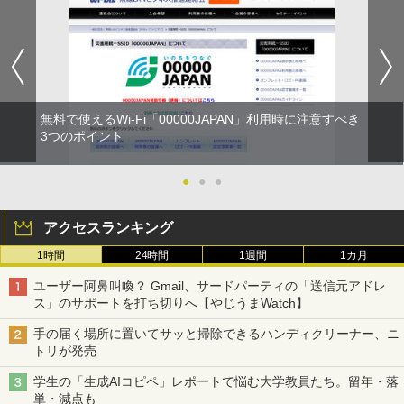
無料で使えるWi-Fi「00000JAPAN」利用時に注意すべき
3つのポイント
●
●
●
アクセスランキング
1時間
24時間
1週間
1カ月
ユーザー阿鼻叫喚？ Gmail、サードパーティの「送信元アドレ
ス」のサポートを打ち切りへ【やじうまWatch】
手の届く場所に置いてサッと掃除できるハンディクリーナー、ニ
トリが発売
学生の「生成AIコピペ」レポートで悩む大学教員たち。留年・落
単・減点も