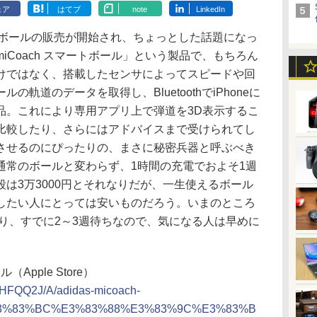
ェア
はてブ
note
LinkedIn
ッカーボールの販売が開始され、ちょっとした話題になっ
iCoach スマートボール」という製品で、もちろん
けではなく、搭載したセンサによってスピードや回
軌道のデータを取得し、BluetoothでiPhoneに
品。これにより専用アプリ上で弾道を3D表示するこ
比較したり、さらにはアドバイスまで受けられてし
させるのにぴったりの、まさに秘密兵器と呼ぶべき
通常のボールと変わらず、1時間の充電でおよそ1週
は3万3000円とそれなりだが、一生使えるボール
したい人にとっては安いものだろう。いまのところ
なっており、すでに2～3週待ちなので、気になる人は早めに
ル（Apple Store）
ct/HFQQ2J/A/adidas-micoach-
3%83%BC%E3%83%88%E3%83%9C%E3%83%B