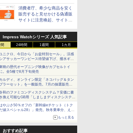
消費者庁、希少な商品を安く
販売すると見せかける偽通販
サイトに注意喚起、サイト名
とドメイン名を公表
Impress Watchシリーズ 人気記事
時間
24時間
1週間
1カ月
ユニクロ、今日から「お盆特別セール」。涼感
シアサッカーワンピース待望値下げ、撥水ギア
ショーツは1990円に
東映の歴代オープニング映像がカプセルトイ
に。全5種で8月下旬発売
カルディ、オンライン限定「ネコバッグ＆タン
ブラーセット」を一般販売。7月の抽選販売の
当選無効分
令和のファミコンディスクシステム？安価に書
き換え可能なGB用「しましまディスクシステ
ム」
はやぶさ50％オフの「新幹線eチケット（トク
だ値スペシャル28）」発売。秋冬乗車分、えき
ねっと限定
もっと見る
おすすめ記事