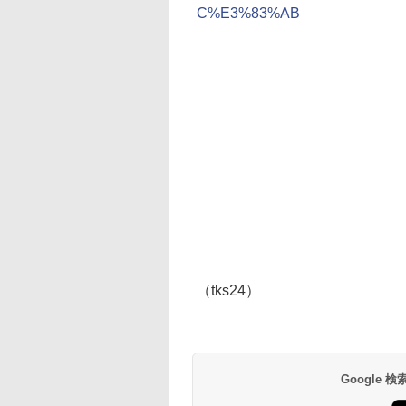
C%E3%83%AB
（tks24）
Google