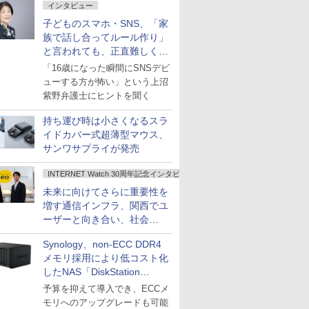
インタビュー
子どものスマホ・SNS、「家
族で話し合ってルール作り」
と言われても、正直難しくな
いですか？
「16歳になった瞬間にSNSデビ
ューする方が怖い」という上沼
紫野弁護士にヒントを聞く
持ち運び時は小さくなるスラ
イドカバー式超薄型マウス、
サンワサプライが発売
INTERNET Watch 30周年記念インタビュー
未来に向けてさらに重要性を
増す通信インフラ、関西でユ
ーザーと向き合い、社会
の“あたらしい”を起動し続け
Synology、non-ECC DDR4
る～オプテージ
メモリ採用により低コスト化
したNAS「DiskStation
neo+」シリーズ
予算を抑えて導入でき、ECCメ
モリへのアップグレードも可能