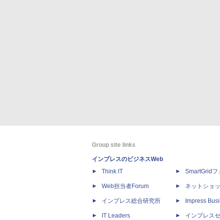
Group site links
インプレスのビジネスWeb
Think IT
SmartGri
Web担当者Forum
ネットショ
インプレス総合研究所
Impress Busi
IT Leaders
インプレス