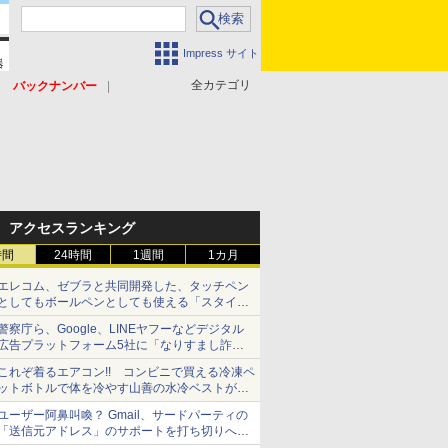
Impress サイト
全カテゴリ
バックナンバー
アクセスランキング
時間
24時間
1週間
1カ月
エレコム、ゼブラと共同開発した、タッチペン
としてもボールペンとしても使える「スタイラ
スツーウェイ」発売 iPadにも紙にも、持ち替
警察庁ら、Google、LINEヤフーなどデジタル
えずに書き込める
広告プラットフォーム5社に「なりすまし詐欺
広告」対策強化を要請 著名人の写真や映像を
これぞ着るエアコン!! コンビニで買える冷凍ペ
使った投資詐欺などへの対策として
ットボトルで体を冷やす山善の水冷ベストがロ
ードバイクにちょうどいい【ぼっち・ざ・ろー
ユーザー阿鼻叫喚？ Gmail、サードパーティの
ど！その14】【空いた時間でなにしてる？】
「送信元アドレス」のサポートを打ち切りへ
【やじうまWatch】