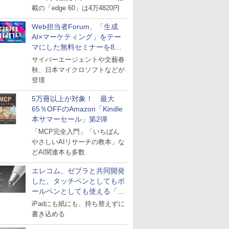
載の「edge 60」は4万4820円
Web担当者Forum、「生成
AI×マーケティング」をテー
マにした無料セミナーを8月
27日にオンライン開催
サイバーエージェントや文藝春
秋、日本マイクロソフトなどが
登壇
5万冊以上が対象！ 最大
65％OFFのAmazon「Kindle
本サマーセール」第2弾
「MCP完全入門」「いちばん
やさしいAIリサーチの教本」な
どAI関連本も多数
エレコム、ゼブラと共同開発
した、タッチペンとしてもボ
ールペンとしても使える「ス
タイラスツーウェイ」発売
iPadにも紙にも、持ち替えずに
書き込める