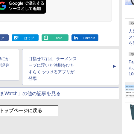
や
人
ス
ェア
はてブ
note
LinkedIn
を
や
際にか
目指せ1万回、ラーメンス
F
が評判
ープに浮いた油脂をひた
▲
ル
すらくっつけるアプリが
1
登場
価
まWatch］の他の記事を見る
トップページに戻る