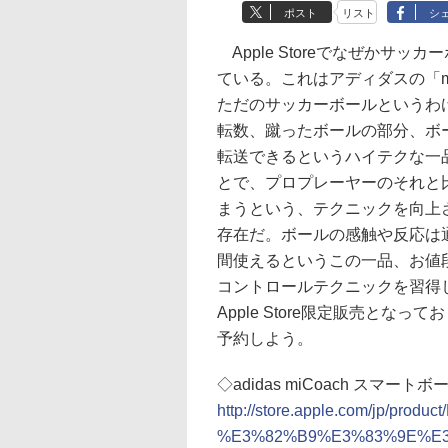
ポスト
リスト
シ
Apple Storeでなぜかサ
ている。これはアディダスの「m
ただのサッカーボールというわ
転数、蹴ったボールの部分、ボールの
転送できるというハイテクな一
とで、プロプレーヤーのそれと
まうという、テクニックを向上
存在だ。ボールの感触や反応は
間使えるというこの一品、お値段
コントロールテクニックを習得
Apple Store限定販売と
予約しよう。
◇adidas miCoach スマートボー
http://store.apple.com/jp/produ
%E3%82%B9%E3%83%9E%E