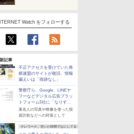
NTERNET Watch をフォローする
新記事
不正アクセスを受けていた将
棋連盟のサイトが復旧、情報
漏えいは「痕跡なし」
警察庁ら、Google、LINEヤ
フーなどデジタル広告プラッ
トフォーム5社に「なりすま
し詐欺広告」対策強化を要請
著名人の写真や映像を使った投
資詐欺などへの対策として
テレワーク、空いた時間でなにしてる？