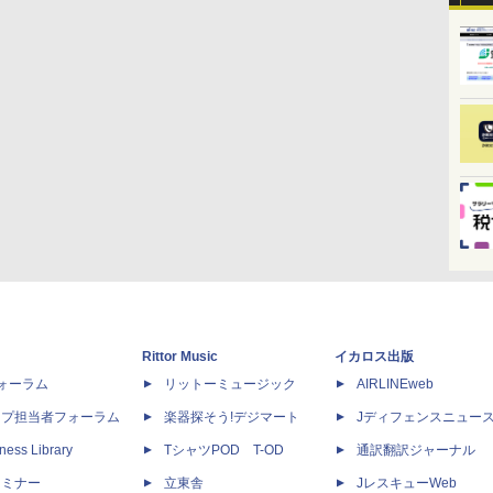
Rittor Music
イカロス出版
dフォーラム
リットーミュージック
AIRLINEweb
ップ担当者フォーラム
楽器探そう!デジマート
Jディフェンスニュー
ness Library
TシャツPOD T-OD
通訳翻訳ジャーナル
セミナー
立東舎
JレスキューWeb