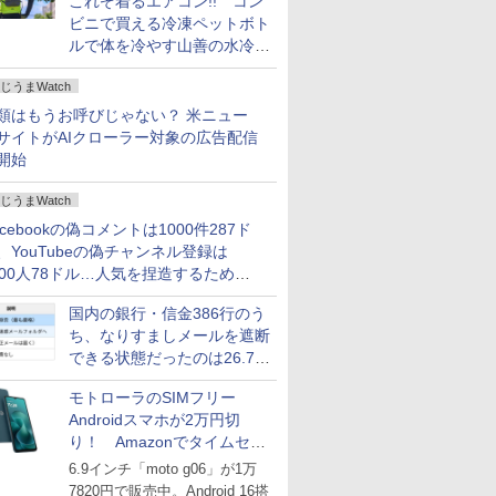
これぞ着るエアコン!! コン
ビニで買える冷凍ペットボト
ルで体を冷やす山善の水冷ベ
ストがロードバイクにちょう
じうまWatch
どいい【ぼっち・ざ・ろー
ど！その14】
類はもうお呼びじゃない？ 米ニュー
サイトがAIクローラー対象の広告配信
開始
じうまWatch
acebookの偽コメントは1000件287ド
、YouTubeの偽チャンネル登録は
000人78ドル…人気を捏造するための
格リストが公開中
国内の銀行・信金386行のう
ち、なりすましメールを遮断
できる状態だったのは26.7％
にとどまる～GMOブランド
モトローラのSIMフリー
セキュリティ調査
Androidスマホが2万円切
り！ Amazonでタイムセー
ル
6.9インチ「moto g06」が1万
7820円で販売中。Android 16搭