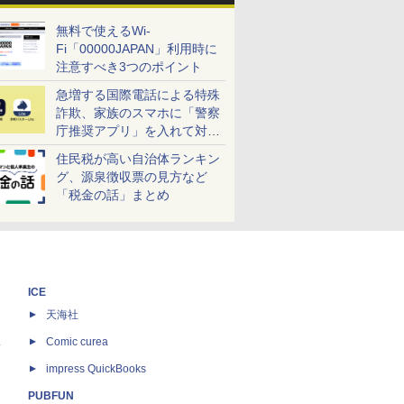
無料で使えるWi-
Fi「00000JAPAN」利用時に
注意すべき3つのポイント
急増する国際電話による特殊
詐欺、家族のスマホに「警察
庁推奨アプリ」を入れて対策
しよう！
住民税が高い自治体ランキン
グ、源泉徴収票の見方など
「税金の話」まとめ
ICE
天海社
ス
Comic curea
impress QuickBooks
PUBFUN