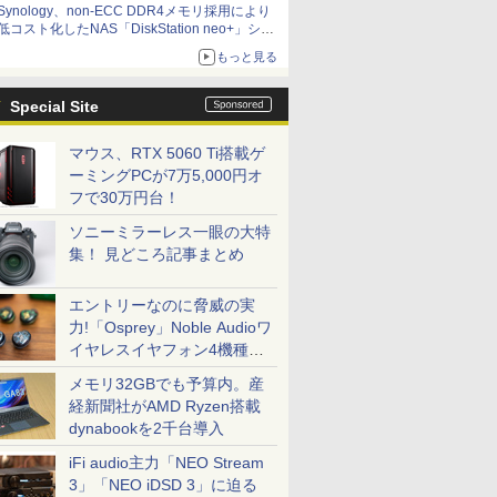
Synology、non-ECC DDR4メモリ採用により
低コスト化したNAS「DiskStation neo+」シリ
ーズ 予算を抑えて導入でき、ECCメモリへの
もっと見る
アップグレードも可能
Special Site
マウス、RTX 5060 Ti搭載ゲ
ーミングPCが7万5,000円オ
フで30万円台！
ソニーミラーレス一眼の大特
集！ 見どころ記事まとめ
エントリーなのに脅威の実
力!「Osprey」Noble Audioワ
イヤレスイヤフォン4機種を
一気に聴く
メモリ32GBでも予算内。産
経新聞社がAMD Ryzen搭載
dynabookを2千台導入
iFi audio主力「NEO Stream
3」「NEO iDSD 3」に迫る