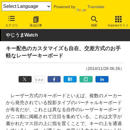
Powered by
Translate
INTERNET Watch
トピック
ネットの話題
カテゴリ
過去記事
検索
Impressサイト
やじうまWatch
キー配色のカスタマイズも自在、交差方式のお手
軽なレーザーキーボード
（2014/11/28 06:26）
リスト
レーザー方式のキーボードといえば、複数のメーカー
から発売されている投影タイプのバーチャルキーボード
が有名だが、これとは異なる自作のレーザーキーボード
がニコ動に掲載されて注目を集めている。これは文字が
書かれたマス目の上に指を置くことで、キーの上を通過