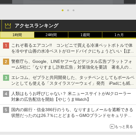
●
●
●
アクセスランキング
1時間
24時間
1週間
1カ月
これぞ着るエアコン!! コンビニで買える冷凍ペットボトルで体
を冷やす山善の水冷ベストがロードバイクにちょうどいい【ぼっ
ち・ざ・ろーど！その14】【空いた時間でなにしてる？】
警察庁ら、Google、LINEヤフーなどデジタル広告プラットフォ
ーム5社に「なりすまし詐欺広告」対策強化を要請 著名人の写
真や映像を使った投資詐欺などへの対策として
エレコム、ゼブラと共同開発した、タッチペンとしてもボールペ
ンとしても使える「スタイラスツーウェイ」発売 iPadにも紙に
も、持ち替えずに書き込める
人類はもうお呼びじゃない？ 米ニュースサイトがAIクローラー
対象の広告配信を開始【やじうまWatch】
国内の銀行・信金386行のうち、なりすましメールを遮断できる
状態だったのは26.7％にとどまる～GMOブランドセキュリティ
調査
もっと見る