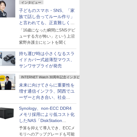
インタビュー
子どものスマホ・SNS、「家
族で話し合ってルール作り」
と言われても、正直難しくな
いですか？
「16歳になった瞬間にSNSデビ
ューする方が怖い」という上沼
紫野弁護士にヒントを聞く
持ち運び時は小さくなるスラ
イドカバー式超薄型マウス、
サンワサプライが発売
INTERNET Watch 30周年記念インタビュー
未来に向けてさらに重要性を
増す通信インフラ、関西でユ
ーザーと向き合い、社会
の“あたらしい”を起動し続け
Synology、non-ECC DDR4
る～オプテージ
メモリ採用により低コスト化
したNAS「DiskStation
neo+」シリーズ
予算を抑えて導入でき、ECCメ
モリへのアップグレードも可能