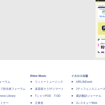
Rittor Music
イカロス出版
dフォーラム
リットーミュージック
AIRLINEweb
ップ担当者フォーラム
楽器探そう!デジマート
Jディフェンスニュー
ness Library
TシャツPOD T-OD
通訳翻訳ジャーナル
セミナー
立東舎
JレスキューWeb