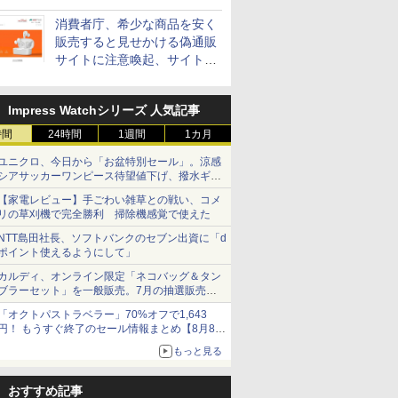
消費者庁、希少な商品を安く
販売すると見せかける偽通販
サイトに注意喚起、サイト名
とドメイン名を公表
Impress Watchシリーズ 人気記事
時間
24時間
1週間
1カ月
ユニクロ、今日から「お盆特別セール」。涼感
シアサッカーワンピース待望値下げ、撥水ギア
ショーツは1990円に
【家電レビュー】手ごわい雑草との戦い、コメ
リの草刈機で完全勝利 掃除機感覚で使えた
NTT島田社長、ソフトバンクのセブン出資に「d
ポイント使えるようにして」
カルディ、オンライン限定「ネコバッグ＆タン
ブラーセット」を一般販売。7月の抽選販売の
当選無効分
「オクトパストラベラー」70%オフで1,643
円！ もうすぐ終了のセール情報まとめ【8月8日
更新】
もっと見る
ニンテンドーeショップでは「大神 絶景版」が
67%オフで990円
おすすめ記事