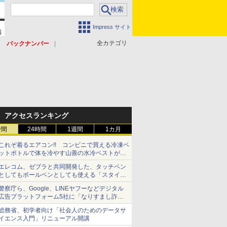
Impress サイト
全カテゴリ
バックナンバー
アクセスランキング
時間
24時間
1週間
1カ月
これぞ着るエアコン!! コンビニで買える冷凍ペ
ットボトルで体を冷やす山善の水冷ベストがロ
ードバイクにちょうどいい【ぼっち・ざ・ろー
エレコム、ゼブラと共同開発した、タッチペン
ど！その14】【空いた時間でなにしてる？】
としてもボールペンとしても使える「スタイラ
スツーウェイ」発売 iPadにも紙にも、持ち替
警察庁ら、Google、LINEヤフーなどデジタル
えずに書き込める
広告プラットフォーム5社に「なりすまし詐欺
広告」対策強化を要請 著名人の写真や映像を
総務省、初学者向け「社会人のためのデータサ
使った投資詐欺などへの対策として
イエンス入門」リニューアル開講