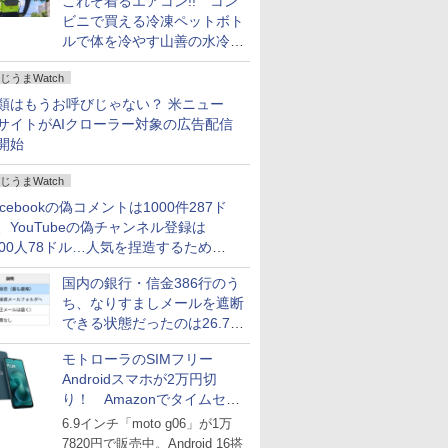
これぞ着るエアコン!! コン
ビニで買える冷凍ペットボト
ルで体を冷やす山善の水冷ベ
ストがロードバイクにちょう
じうまWatch
どいい【ぼっち・ざ・ろー
ど！その14】
類はもうお呼びじゃない？ 米ニュー
サイトがAIクローラー対象の広告配信
開始
じうまWatch
acebookの偽コメントは1000件287ド
、YouTubeの偽チャンネル登録は
000人78ドル…人気を捏造するための
格リストが公開中
国内の銀行・信金386行のう
ち、なりすましメールを遮断
できる状態だったのは26.7％
にとどまる～GMOブランド
モトローラのSIMフリー
セキュリティ調査
Androidスマホが2万円切
り！ Amazonでタイムセー
ル
6.9インチ「moto g06」が1万
7820円で販売中。Android 16搭