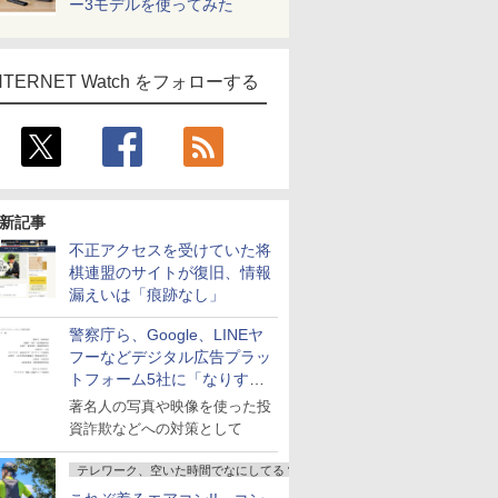
ー3モデルを使ってみた
NTERNET Watch をフォローする
新記事
不正アクセスを受けていた将
棋連盟のサイトが復旧、情報
漏えいは「痕跡なし」
警察庁ら、Google、LINEヤ
フーなどデジタル広告プラッ
トフォーム5社に「なりすま
し詐欺広告」対策強化を要請
著名人の写真や映像を使った投
資詐欺などへの対策として
テレワーク、空いた時間でなにしてる？