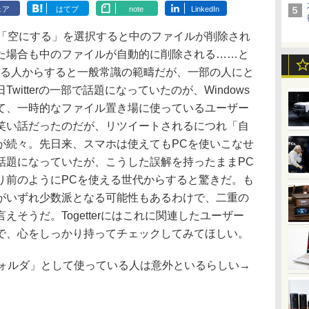
ェア
はてブ
note
LinkedIn
、「空にする」を選択すると中のファイルが削除され
た場合も中のファイルが自動的に削除される……と
いる人からすると一般常識の範疇だが、一部の人にと
itterの一部で話題になっていたのが、Windows
て、一時的なファイル置き場に使っているユーザー
笑い話だったのだが、リツイートされるにつれ「自
が続々。先日来、スマホは使えてもPCを使いこなせ
話題になっていたが、こうした誤解を持ったままPC
り前のようにPCを使える世代からすると驚きだ。も
がいずれ少数派となる可能性もあるわけで、二重の
そうだ。Togetterにはこれに関連したユーザー
で、心をしっかり持ってチェックしてみてほしい。
業フォルダ」として使っている人は意外といるらしい→
）