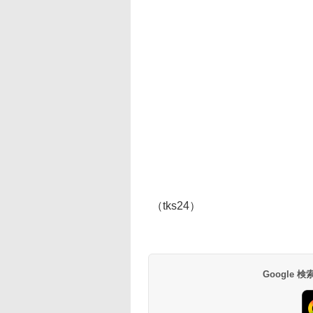
（tks24）
Google