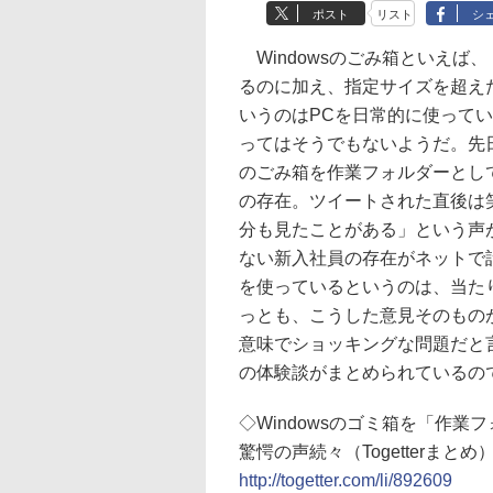
ポスト
リスト
シ
Windowsのごみ箱といえば
るのに加え、指定サイズを超え
いうのはPCを日常的に使って
ってはそうでもないようだ。先日Tw
のごみ箱を作業フォルダーとし
の存在。ツイートされた直後は
分も見たことがある」という声
ない新入社員の存在がネットで
を使っているというのは、当た
っとも、こうした意見そのもの
意味でショッキングな問題だと言え
の体験談がまとめられているの
◇Windowsのゴミ箱を「作
驚愕の声続々（Togetterまとめ
http://togetter.com/li/892609