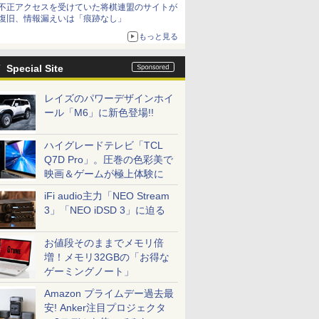
不正アクセスを受けていた将棋連盟のサイトが
復旧、情報漏えいは「痕跡なし」
もっと見る
Special Site
レイズのパワーデザインホイ
ール「M6」に新色登場!!
ハイグレードテレビ「TCL
Q7D Pro」。圧巻の色彩美で
映画＆ゲームが極上体験に
iFi audio主力「NEO Stream
3」「NEO iDSD 3」に迫る
お値段そのままでメモリ倍
増！メモリ32GBの「お得な
ゲーミングノート」
Amazon プライムデー過去最
安! Anker注目プロジェクタ