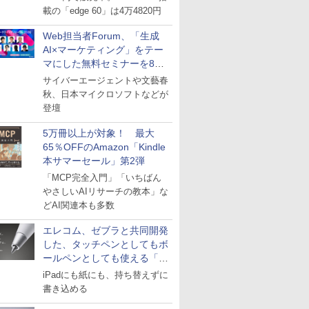
載の「edge 60」は4万4820円
Web担当者Forum、「生成
AI×マーケティング」をテー
マにした無料セミナーを8月
27日にオンライン開催
サイバーエージェントや文藝春
秋、日本マイクロソフトなどが
登壇
5万冊以上が対象！ 最大
65％OFFのAmazon「Kindle
本サマーセール」第2弾
「MCP完全入門」「いちばん
やさしいAIリサーチの教本」な
どAI関連本も多数
エレコム、ゼブラと共同開発
した、タッチペンとしてもボ
ールペンとしても使える「ス
タイラスツーウェイ」発売
iPadにも紙にも、持ち替えずに
書き込める