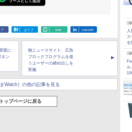
や
ェア
はてブ
note
LinkedIn
人
ス
を
の背面に
独ニュースサイト、広告
や
ボタン
ブロックプログラムを使
▲
F
うユーザーの締め出しを
ル
実施
1
価
まWatch］の他の記事を見る
トップページに戻る