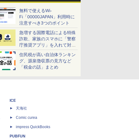
無料で使えるWi-
Fi「00000JAPAN」利用時に
注意すべき3つのポイント
急増する国際電話による特殊
詐欺、家族のスマホに「警察
庁推奨アプリ」を入れて対策
しよう！
住民税が高い自治体ランキン
グ、源泉徴収票の見方など
「税金の話」まとめ
ICE
天海社
ス
Comic curea
impress QuickBooks
PUBFUN