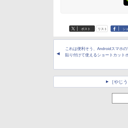
ポスト
リスト
シ
これは便利そう、Androidスマホ
▲
貼り付けて使えるショートカット
［やじう