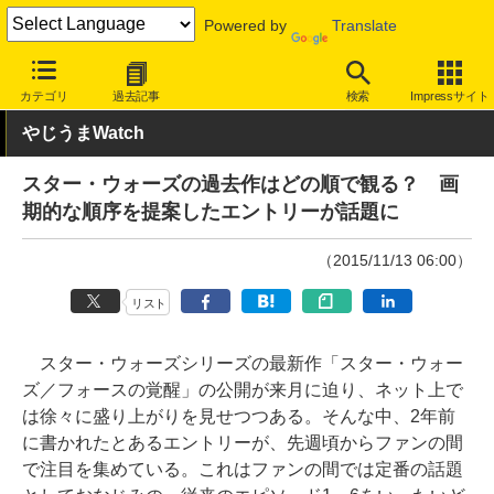
Powered by
Translate
INTERNET Watch
トピック
ネットの話題
カテゴリ
過去記事
検索
Impressサイト
やじうまWatch
スター・ウォーズの過去作はどの順で観る？ 画
期的な順序を提案したエントリーが話題に
（2015/11/13 06:00）
リスト
スター・ウォーズシリーズの最新作「スター・ウォー
ズ／フォースの覚醒」の公開が来月に迫り、ネット上で
は徐々に盛り上がりを見せつつある。そんな中、2年前
に書かれたとあるエントリーが、先週頃からファンの間
で注目を集めている。これはファンの間では定番の話題