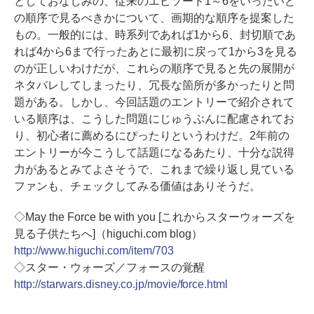
としておなじみの、従来のエピソード1～6をいったいど
の順序で見るべきかについて、画期的な順序を提案した
もの。一般的には、時系列であれば1から6、封切順であ
れば4から6まで行ったあとに最初に戻って1から3を見る
のが正しいわけだが、これらの順序で見ると先の展開が
ネタバレしてしまったり、冗長な箇所が多かったりと問
題がある。しかし、今回話題のエントリーで紹介されて
いる順序は、こうした問題にじゅうぶんに配慮されてお
り、初心者に薦めるにぴったりというわけだ。2年前の
エントリーが今こうして話題になるあたり、十分な説得
力があるとみてよさそうで、これまで繰り返し見ている
ファンも、チェックしてみる価値はありそうだ。
◇May the Force be with you [これからスターウォーズを
見る子供たちへ]（higuchi.com blog）
http://www.higuchi.com/item/703
◇スター・ウォーズ／フォースの覚醒
http://starwars.disney.co.jp/movie/force.html