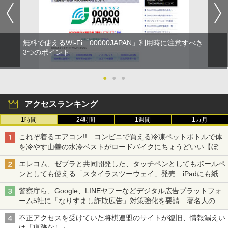
無料で使えるWi-Fi「00000JAPAN」利用時に注意すべき
3つのポイント
●
●
●
アクセスランキング
1時間
24時間
1週間
1カ月
これぞ着るエアコン!! コンビニで買える冷凍ペットボトルで体
を冷やす山善の水冷ベストがロードバイクにちょうどいい【ぼっ
ち・ざ・ろーど！その14】【空いた時間でなにしてる？】
エレコム、ゼブラと共同開発した、タッチペンとしてもボールペ
ンとしても使える「スタイラスツーウェイ」発売 iPadにも紙に
も、持ち替えずに書き込める
警察庁ら、Google、LINEヤフーなどデジタル広告プラットフォ
ーム5社に「なりすまし詐欺広告」対策強化を要請 著名人の写
真や映像を使った投資詐欺などへの対策として
不正アクセスを受けていた将棋連盟のサイトが復旧、情報漏えい
は「痕跡なし」