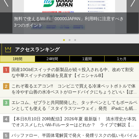
無料で使えるWi-Fi「00000JAPAN」利用時に注意すべき
3つのポイント
●
●
●
アクセスランキング
1時間
24時間
1週間
1カ月
国産10GbEスイッチの新製品が続々投入される中、改めて割安
な中華スイッチの価値を見直す【イニシャルB】
これぞ着るエアコン!! コンビニで買える冷凍ペットボトルで体
を冷やす山善の水冷ベストがロードバイクにちょうどいい【ぼっ
ち・ざ・ろーど！その14】【空いた時間でなにしてる？】
エレコム、ゼブラと共同開発した、タッチペンとしてもボールペ
ンとしても使える「スタイラスツーウェイ」発売 iPadにも紙に
も、持ち替えずに書き込める
【本日8月10日 20時配信】2026年夏 最新版！ 清水理史が本気
でオススメしたいWi-Fiルーターはどれか？ ライブで解説【清
水理史の「イニシャルB」チャンネル】
バッファロー、半固体電解質で発火・発煙リスクの低いモバイル