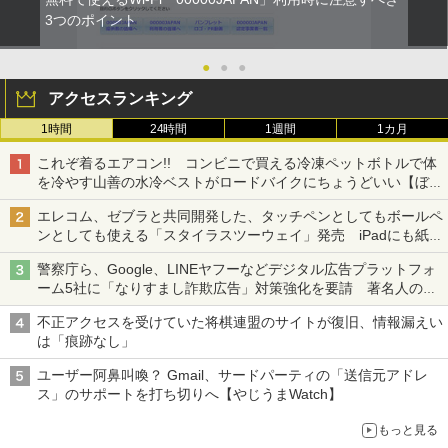
3つのポイント
●
●
●
アクセスランキング
1時間
24時間
1週間
1カ月
これぞ着るエアコン!! コンビニで買える冷凍ペットボトルで体
を冷やす山善の水冷ベストがロードバイクにちょうどいい【ぼっ
ち・ざ・ろーど！その14】【空いた時間でなにしてる？】
エレコム、ゼブラと共同開発した、タッチペンとしてもボールペ
ンとしても使える「スタイラスツーウェイ」発売 iPadにも紙に
も、持ち替えずに書き込める
警察庁ら、Google、LINEヤフーなどデジタル広告プラットフォ
ーム5社に「なりすまし詐欺広告」対策強化を要請 著名人の写
真や映像を使った投資詐欺などへの対策として
不正アクセスを受けていた将棋連盟のサイトが復旧、情報漏えい
は「痕跡なし」
ユーザー阿鼻叫喚？ Gmail、サードパーティの「送信元アドレ
ス」のサポートを打ち切りへ【やじうまWatch】
もっと見る