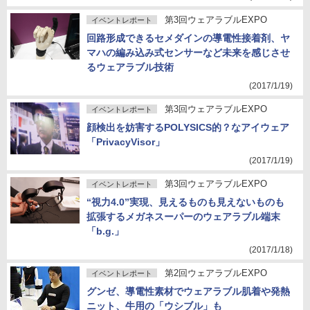
第3回ウェアラブルEXPO
イベントレポート
回路形成できるセメダインの導電性接着剤、ヤ
マハの編み込み式センサーなど未来を感じさせ
るウェアラブル技術
(2017/1/19)
第3回ウェアラブルEXPO
イベントレポート
顔検出を妨害するPOLYSICS的？なアイウェア
「PrivacyVisor」
(2017/1/19)
第3回ウェアラブルEXPO
イベントレポート
“視力4.0”実現、見えるものも見えないものも
拡張するメガネスーパーのウェアラブル端末
「b.g.」
(2017/1/18)
第2回ウェアラブルEXPO
イベントレポート
グンゼ、導電性素材でウェアラブル肌着や発熱
ニット、牛用の「ウシブル」も