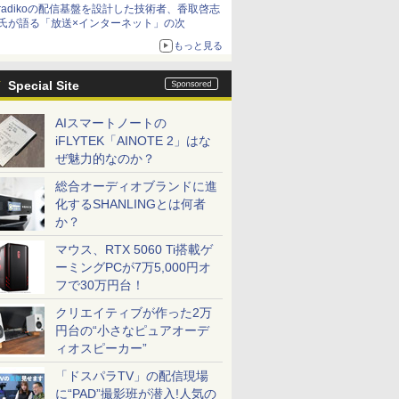
radikoの配信基盤を設計した技術者、香取啓志
氏が語る「放送×インターネット」の次
もっと見る
Special Site
AIスマートノートの
iFLYTEK「AINOTE 2」はな
ぜ魅力的なのか？
総合オーディオブランドに進
化するSHANLINGとは何者
か？
マウス、RTX 5060 Ti搭載ゲ
ーミングPCが7万5,000円オ
フで30万円台！
クリエイティブが作った2万
円台の“小さなピュアオーデ
ィオスピーカー”
「ドスパラTV」の配信現場
に“PAD”撮影班が潜入!人気の