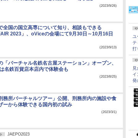
(2023/9/26)
で全国の国立高専について知り、相談もできる
や
FAIR 2023」、oViceの会場にて9月30日～10月16日
ユ
テ
(2023/9/13)
打
や
の「バーチャル名鉄名古屋ステーション」オープン、
見
日には名鉄百貨店本店内で体験会も
イ
(2023/8/25)
発
刑務所バーチャルツアー」公開、刑務所内の施設や食
ザーから体験できる国内初の試み
(2023/3/1)
JAEPO2023
ト