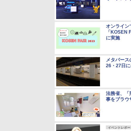
オンライン
「KOSEN 
に実施
メタバース
26・27
法務省、「
事をブラウ
イベントレポー