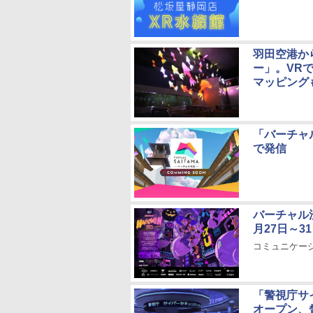
羽田空港か
ー」。VR
マッピング
「バーチャ
で発信
バーチャル
月27日～3
コミュニケーシ
「警視庁サ
オープン、