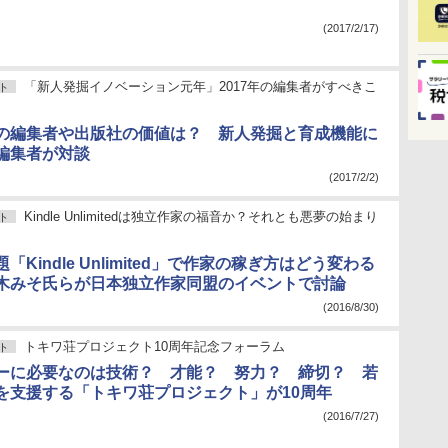
(2017/2/17)
「新人発掘イノベーション元年」2017年の編集者がすべきこ
ト
の編集者や出版社の価値は？ 新人発掘と育成機能に
編集者が対談
(2017/2/2)
Kindle Unlimitedは独立作家の福音か？それとも悪夢の始まり
ト
「Kindle Unlimited」で作家の稼ぎ方はどう変わる
木みそ氏らが日本独立作家同盟のイベントで討論
(2016/8/30)
トキワ荘プロジェクト10周年記念フォーラム
ト
ーに必要なのは技術？ 才能？ 努力？ 締切？ 若
を支援する「トキワ荘プロジェクト」が10周年
(2016/7/27)