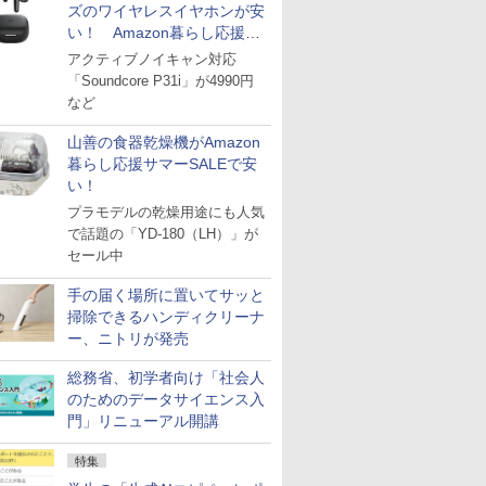
ズのワイヤレスイヤホンが安
い！ Amazon暮らし応援サ
マーSALE
アクティブノイキャン対応
「Soundcore P31i」が4990円
など
山善の食器乾燥機がAmazon
暮らし応援サマーSALEで安
い！
プラモデルの乾燥用途にも人気
で話題の「YD-180（LH）」が
セール中
手の届く場所に置いてサッと
掃除できるハンディクリーナ
ー、ニトリが発売
総務省、初学者向け「社会人
のためのデータサイエンス入
門」リニューアル開講
特集