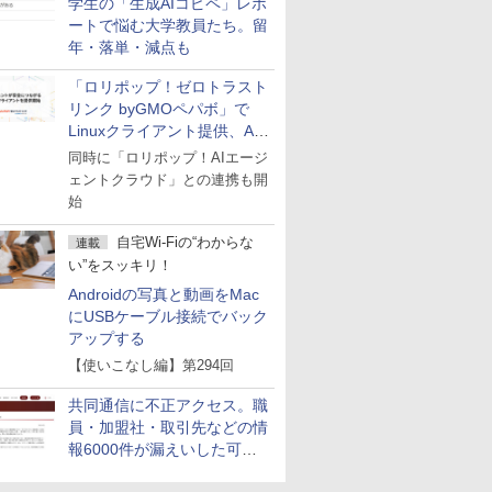
学生の「生成AIコピペ」レポ
ートで悩む大学教員たち。留
年・落単・減点も
「ロリポップ！ゼロトラスト
リンク byGMOペパボ」で
Linuxクライアント提供、AI
エージェントの接続が容易に
同時に「ロリポップ！AIエージ
ェントクラウド」との連携も開
始
自宅Wi-Fiの“わからな
連載
い”をスッキリ！
Androidの写真と動画をMac
にUSBケーブル接続でバック
アップする
【使いこなし編】第294回
共同通信に不正アクセス。職
員・加盟社・取引先などの情
報6000件が漏えいした可能
性