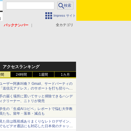
Impress サイト
全カテゴリ
バックナンバー
アクセスランキング
時間
24時間
1週間
1カ月
ユーザー阿鼻叫喚？ Gmail、サードパーティの
「送信元アドレス」のサポートを打ち切りへ
【やじうまWatch】
手の届く場所に置いてサッと掃除できるハンデ
ィクリーナー、ニトリが発売
学生の「生成AIコピペ」レポートで悩む大学教
員たち。留年・落単・減点も
見た目は既視感ありまくりなレトロデザイン、
でもビデオ通話にも対応した日本発のチャット
アプリが登場【やじうまWatch】