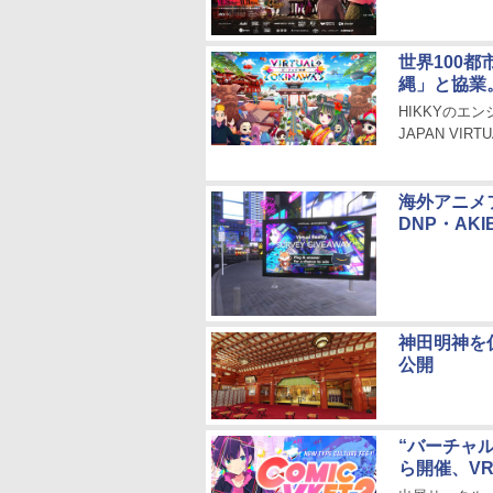
世界100
縄」と協業
HIKKYのエ
JAPAN VIRT
海外アニメ
DNP・AKI
神田明神を
公開
“バーチャル
ら開催、V