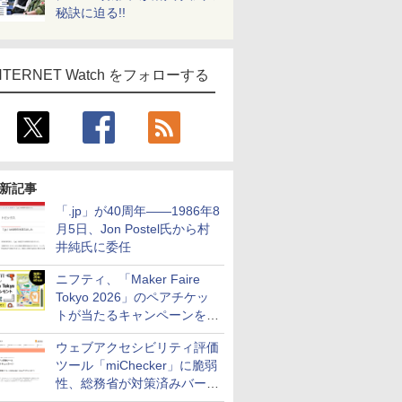
秘訣に迫る!!
NTERNET Watch をフォローする
新記事
「.jp」が40周年――1986年8
月5日、Jon Postel氏から村
井純氏に委任
ニフティ、「Maker Faire
Tokyo 2026」のペアチケッ
トが当たるキャンペーンをX
で実施。8月16日まで
ウェブアクセシビリティ評価
ツール「miChecker」に脆弱
性、総務省が対策済みバージ
ョンへの更新を呼び掛け