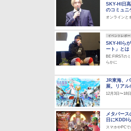
SKY-HI
のコミュニ
オンラインと
イベントレポー
SKY-H
ート」とは
BE:FIRS
らかに
JR東海、
展。リアル
12月3日〜1
メタバース
日にKDDI
スマホやPC