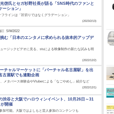
日高光啓氏とセガ杉野社長が語る「SNS時代のファンと
ケーション」
オフラインは「区切りではなくグラデーション」
(2023/2/13)
SIW2022
ト
Iらが挑む「日本のエンタメに求められる抜本的アップデ
Tのミュージックビデオに見る、stuによる映像制作の新たな試みも明
(2022/12/2)
バーチャルマーケットに「バーチャル名古屋駅」を出
名古屋駅でも連動企画
8日、メタバース体験会やVtuberによる「なごやめし」紹介など
(2022/12/1)
の渋谷と大阪でハロウィンイベント、10月26日～31
らが開催
で参加可能。大阪ではよしもと芸人参加のコンテンツも