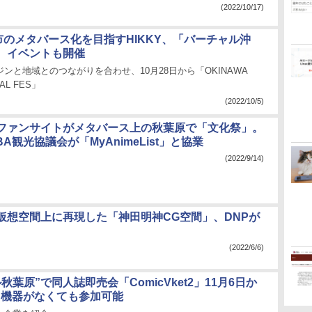
(2022/10/17)
都市のメタバース化を目指すHIKKY、「バーチャル沖
。イベントも開催
ンジンと地域とのつながりを合わせ、10月28日から「OKINAWA
UAL FES」
(2022/10/5)
ファンサイトがメタバース上の秋葉原で「文化祭」。
BA観光協議会が「MyAnimeList」と協業
(2022/9/14)
仮想空間上に再現した「神田明神CG空間」、DNPが
(2022/6/6)
秋葉原”で同人誌即売会「ComicVket2」11月6日か
R機器がなくても参加可能