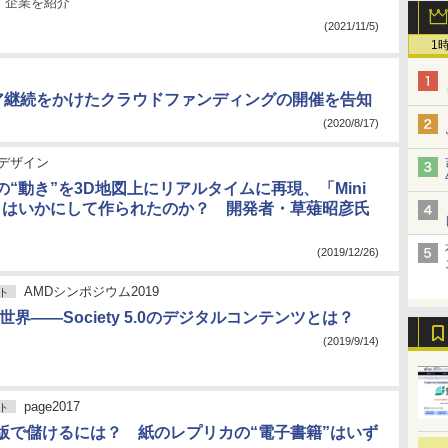
・企業を紹介
(2021/11/5)
1
ア継続をかけたクラウドファンディングの開催を告知
(2020/8/17)
デザイン
“動き”を3D地図上にリアルタイムに再現、「Mini
3D」はいかにして作られたのか？ 開発者・草薙昭彦氏
(2019/12/26)
AMDシンポジウム2019
ト
世界――Society 5.0のデジタルコンテンツとは？
(2019/9/14)
page2017
ト
版で儲けるには？ 紙のレプリカの“電子書籍”はいず