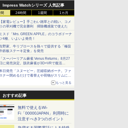
Impress Watchシリーズ 人気記事
時間
24時間
1週間
1カ月
【家電レビュー】手ごわい雑草との戦い、コメ
リの草刈機で完全勝利 掃除機感覚で使えた
ミスド「Mrs. GREEN APPLE」のコラボドーナ
ツ4種、いよいよ発売！
吉野家、牛リブロースを熱々で提供する「極旨
牛鉄板ステーキ定食」を発売
「スーパーリアル麻雀 Venus Returns」8月27
日に発売決定。脱衣麻雀が3D×VRで復活
発売から2週間は20%オフになるセールが実施
本日発売「スヌーピー」圧縮収納ポーチ。ファ
スナー閉めるだけで着替えや荷物がスリムにま
とまる
もっと見る
おすすめ記事
無料で使えるWi-
Fi「00000JAPAN」利用時に
注意すべき3つのポイント
急増する国際電話による特殊