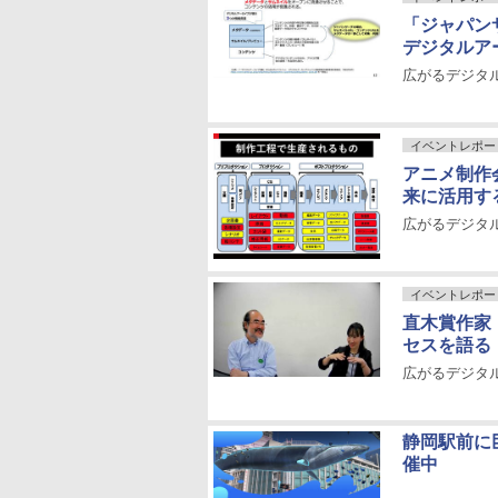
「ジャパン
デジタルア
広がるデジタ
イベントレポー
アニメ制作
来に活用す
広がるデジタ
イベントレポー
直木賞作家
セスを語る
広がるデジタ
静岡駅前に
催中