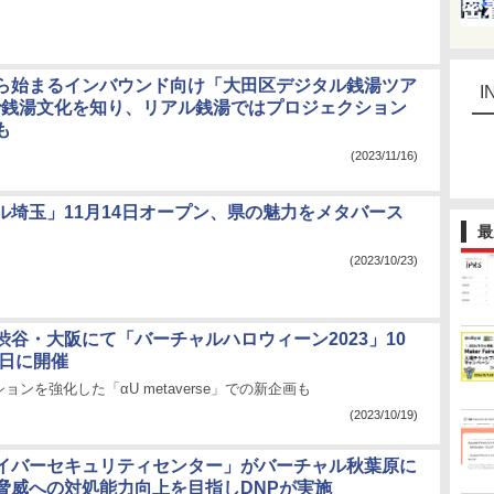
ら始まるインバウンド向け「大田区デジタル銭湯ツア
I
で銭湯文化を知り、リアル銭湯ではプロジェクション
も
(2023/11/16)
ル埼玉」11月14日オープン、県の魅力をメタバース
最
(2023/10/23)
渋谷・大阪にて「バーチャルハロウィーン2023」10
1日に開催
ョンを強化した「αU metaverse」での新企画も
(2023/10/19)
イバーセキュリティセンター」がバーチャル秋葉原に
脅威への対処能力向上を目指しDNPが実施