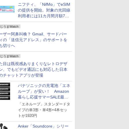
ニフティ、「NifMo」でeSIM
の提供を開始。対象の光回線
利用者には11カ月間月額770
円割引のキャンペーン
じうまWatch
ーザー阿鼻叫喚？ Gmail、サードパー
ィの「送信元アドレス」のサポートを
ち切りへ
じうまWatch
た目は既視感ありまくりなレトロデザ
ン、でもビデオ通話にも対応した日本
のチャットアプリが登場
パナソニックの充電池「エネ
ループ」が安い！ Amazon
暮らし応援サマーSALE最終
日
「エネループ」スタンダードタ
イプの単3形・単4形×4本セッ
トが1920円
Anker「Soundcore」シリー