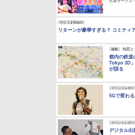
出展サークル
やじうまWatch
リターンが豪華すぎる？ コミティ
地図と
連載
都内の鉄道の
Tokyo 
が語る
イベントレポー
5Gで変わる
イベントレポー
デジタル出