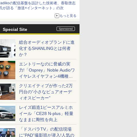
radikoの配信基盤を設計した技術者、香取啓志
氏が語る「放送×インターネット」の次
もっと見る
Special Site
総合オーディオブランドに進
化するSHANLINGとは何者
か？
エントリーなのに脅威の実
力!「Osprey」Noble Audioワ
イヤレスイヤフォン4機種を
一気に聴く
クリエイティブが作った2万
円台の“小さなピュアオーデ
ィオスピーカー”
レイズ鍛造1ピースアルミホ
イール「CE28 N-plus」軽量
なままに剛性を向上
「ドスパラTV」の配信現場
に“PAD”撮影班が潜入!人気の