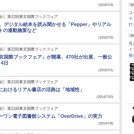
(2015/7/3)
や
ユ
第22回東京国際ブックフェア
ト
テ
、デジタル絵本を読み聞かせる「Pepper」やリアル
打
トの連動施策など
や
(2015/7/2)
見
第22回東京国際ブックフェア
イ
ト
発
東京国際ブックフェア」が開幕、470社が出展、一般公
4日
(2015/7/1)
第21回東京国際ブックフェア
ト
におけるリアル書店の活路は「地域性」
(2014/7/10)
第21回東京国際ブックフェア
ト
ワン電子図書館システム「OverDrive」の実力
(2014/7/8)