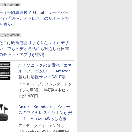
じうまWatch
ーザー阿鼻叫喚？ Gmail、サードパー
ィの「送信元アドレス」のサポートを
ち切りへ
じうまWatch
た目は既視感ありまくりなレトロデザ
ン、でもビデオ通話にも対応した日本
のチャットアプリが登場
パナソニックの充電池「エネ
ループ」が安い！ Amazon
暮らし応援サマーSALE最終
日
「エネループ」スタンダードタ
イプの単3形・単4形×4本セッ
トが1920円
Anker「Soundcore」シリー
ズのワイヤレスイヤホンが安
い！ Amazon暮らし応援サ
マーSALE
アクティブノイキャン対応
「Soundcore P31i」が4990円