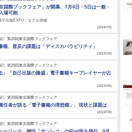
東京国際ブックフェア」が開幕、7月4日・5日は一般・
も入場可能
電子出版EXPO」なども併催
(2014/7/2)
第20回東京国際ブックフェア
ト
書籍、普及の課題は「ディスカバラビリティ」
(2013/7/8)
第20回東京国際ブックフェア
ト
る」「自己出版の隆盛」電子書籍キープレイヤーが占
(2013/7/5)
第20回東京国際ブックフェア
ト
e国内責任者が語る「電子書籍の理想郷」、現状と課題は
(2013/7/5)
第20回東京国際ブックフェア
ト
ュージック、雑誌「サンレコ」のiPad版を発行、9月