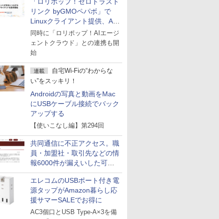
「ロリポップ！ゼロトラスト
リンク byGMOペパボ」で
Linuxクライアント提供、AI
エージェントの接続が容易に
同時に「ロリポップ！AIエージ
ェントクラウド」との連携も開
始
自宅Wi-Fiの“わからな
連載
い”をスッキリ！
Androidの写真と動画をMac
にUSBケーブル接続でバック
アップする
【使いこなし編】第294回
共同通信に不正アクセス。職
員・加盟社・取引先などの情
報6000件が漏えいした可能
性
エレコムのUSBポート付き電
源タップがAmazon暮らし応
援サマーSALEでお得に
AC3個口とUSB Type-A×3を備