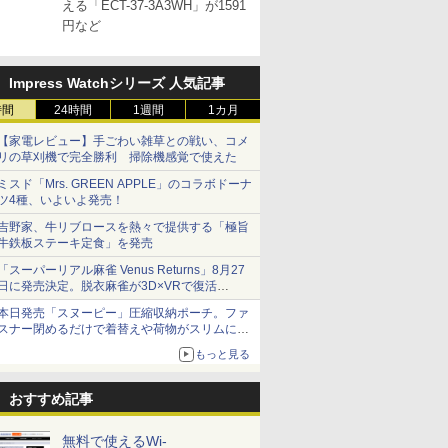
える「ECT-37-3A3WH」が1591
円など
Impress Watchシリーズ 人気記事
時間
24時間
1週間
1カ月
【家電レビュー】手ごわい雑草との戦い、コメ
リの草刈機で完全勝利 掃除機感覚で使えた
ミスド「Mrs. GREEN APPLE」のコラボドーナ
ツ4種、いよいよ発売！
吉野家、牛リブロースを熱々で提供する「極旨
牛鉄板ステーキ定食」を発売
「スーパーリアル麻雀 Venus Returns」8月27
日に発売決定。脱衣麻雀が3D×VRで復活
発売から2週間は20%オフになるセールが実施
本日発売「スヌーピー」圧縮収納ポーチ。ファ
スナー閉めるだけで着替えや荷物がスリムにま
とまる
もっと見る
おすすめ記事
無料で使えるWi-