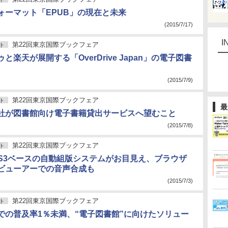
ォーマット「EPUB」の現在と未来
(2015/7/17)
I
第22回東京国際ブックフェア
ト
と楽天が展開する「OverDrive Japan」の電子図書
(2015/7/9)
第22回東京国際ブックフェア
ト
最
社が図書館向け電子書籍貸出サービスへ望むこと
(2015/7/8)
第22回東京国際ブックフェア
ト
CSS3ベースの自動組版システムがお目見え、ブラウザ
ビューアーでの音声合成も
(2015/7/3)
第22回東京国際ブックフェア
ト
での普及率1％未満、“電子図書館”に向けたソリュー