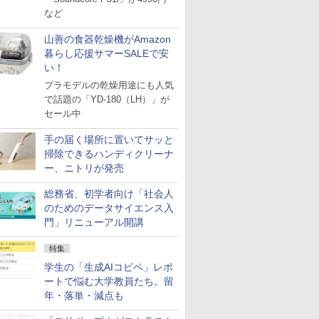
など
山善の食器乾燥機がAmazon
暮らし応援サマーSALEで安
い！
プラモデルの乾燥用途にも人気
で話題の「YD-180（LH）」が
セール中
手の届く場所に置いてサッと
掃除できるハンディクリーナ
ー、ニトリが発売
総務省、初学者向け「社会人
のためのデータサイエンス入
門」リニューアル開講
特集
学生の「生成AIコピペ」レポ
ートで悩む大学教員たち。留
年・落単・減点も