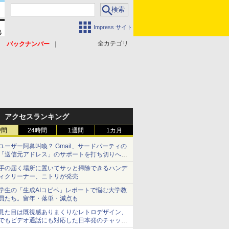
Impress サイト
全カテゴリ
バックナンバー
アクセスランキング
時間
24時間
1週間
1カ月
ユーザー阿鼻叫喚？ Gmail、サードパーティの
「送信元アドレス」のサポートを打ち切りへ
【やじうまWatch】
手の届く場所に置いてサッと掃除できるハンデ
ィクリーナー、ニトリが発売
学生の「生成AIコピペ」レポートで悩む大学教
員たち。留年・落単・減点も
見た目は既視感ありまくりなレトロデザイン、
でもビデオ通話にも対応した日本発のチャット
アプリが登場【やじうまWatch】