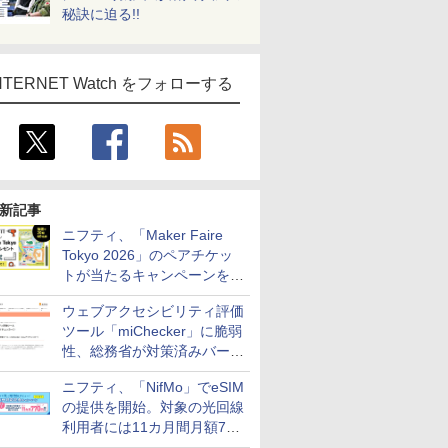
秘訣に迫る!!
NTERNET Watch をフォローする
新記事
ニフティ、「Maker Faire
Tokyo 2026」のペアチケッ
トが当たるキャンペーンをX
で実施。8月16日まで
ウェブアクセシビリティ評価
ツール「miChecker」に脆弱
性、総務省が対策済みバージ
ョンへの更新を呼び掛け
ニフティ、「NifMo」でeSIM
の提供を開始。対象の光回線
利用者には11カ月間月額770
円割引のキャンペーン