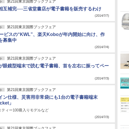
第21回東京国際ブックフェア
ト
相互補完──三省堂書店が電子書籍を販売するわけ
(2014/7/7)
第21回東京国際ブックフェア
ト
ービスの“KWL”、楽天Koboが年内開始に向け、作
を募集中
(2014/7/4)
第21回東京国際ブックフェア
ト
が眼鏡型端末で読む電子書籍、首を左右に振ってペー
(2014/7/3)
第21回東京国際ブックフェア
ト
イン仕様、災害用非常袋にも1台の電子書籍端末
cket」
ティー100冊入りモデルなど
(2014/7/3)
第21回東京国際ブックフェア
ト