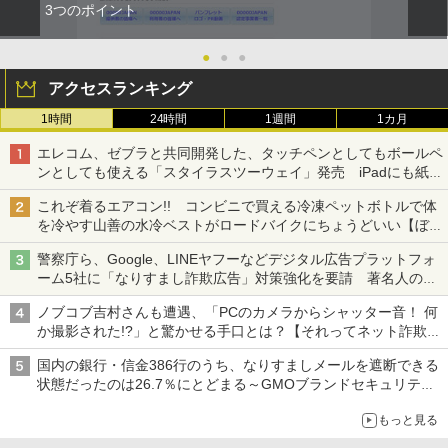
3つのポイント
●
●
●
アクセスランキング
1時間
24時間
1週間
1カ月
エレコム、ゼブラと共同開発した、タッチペンとしてもボールペ
ンとしても使える「スタイラスツーウェイ」発売 iPadにも紙に
も、持ち替えずに書き込める
これぞ着るエアコン!! コンビニで買える冷凍ペットボトルで体
を冷やす山善の水冷ベストがロードバイクにちょうどいい【ぼっ
ち・ざ・ろーど！その14】【空いた時間でなにしてる？】
警察庁ら、Google、LINEヤフーなどデジタル広告プラットフォ
ーム5社に「なりすまし詐欺広告」対策強化を要請 著名人の写
真や映像を使った投資詐欺などへの対策として
ノブコブ吉村さんも遭遇、「PCのカメラからシャッター音！ 何
か撮影された!?」と驚かせる手口とは？【それってネット詐欺で
すよ！】
国内の銀行・信金386行のうち、なりすましメールを遮断できる
状態だったのは26.7％にとどまる～GMOブランドセキュリティ
調査
もっと見る