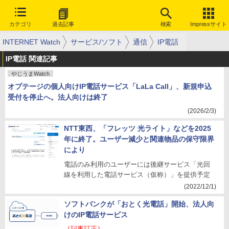
カテゴリ
過去記事
検索
Impressサイト
INTERNET Watch
サービス/ソフト
通信
IP電話
IP電話 関連記事
やじうまWatch
オプテージの個人向けIP電話サービス「LaLa Call」、新規申込
受付を停止へ。法人向けは終了
(2026/2/3)
NTT東西、「フレッツ 光ライト」などを2025
年に終了。ユーザー減少と関連物品の保守限界
により
電話のみ利用のユーザーには後継サービス「光回
線を利用した電話サービス（仮称）」を提供予定
(2022/12/1)
ソフトバンクが「おとく光電話」開始、法人向
けのIP電話サービス