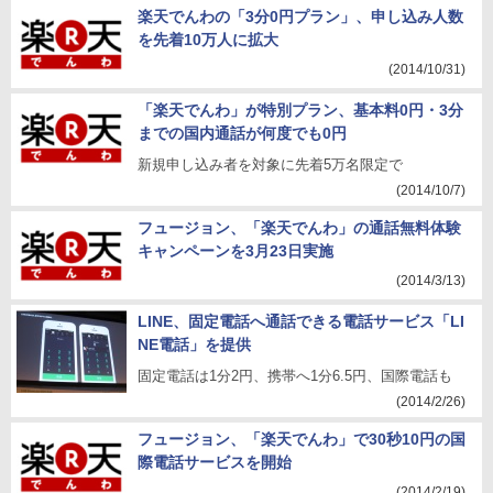
楽天でんわの「3分0円プラン」、申し込み人数
を先着10万人に拡大
(2014/10/31)
「楽天でんわ」が特別プラン、基本料0円・3分
までの国内通話が何度でも0円
新規申し込み者を対象に先着5万名限定で
(2014/10/7)
フュージョン、「楽天でんわ」の通話無料体験
キャンペーンを3月23日実施
(2014/3/13)
LINE、固定電話へ通話できる電話サービス「LI
NE電話」を提供
固定電話は1分2円、携帯へ1分6.5円、国際電話も
(2014/2/26)
フュージョン、「楽天でんわ」で30秒10円の国
際電話サービスを開始
(2014/2/19)