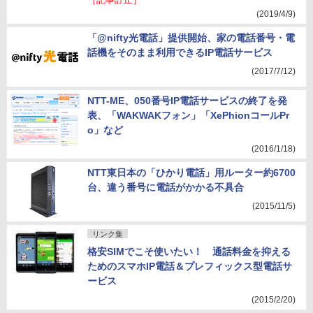
［記事訂正］
(2019/4/9)
「@nifty光電話」提供開始、家の電話番号・電
話機をそのまま利用できるIP電話サービス
(2017/7/12)
NTT-ME、050番号IP電話サービスの終了を発
表、「WAKWAKフォン」「XePhionコールPr
o」など
(2016/1/18)
NTT東日本の「ひかり電話」用ルーター約6700
台、違う番号に電話がかかる不具合
(2015/11/5)
リンク集
格安SIMでこそ使いたい！ 通話料金を抑える
ためのスマホIP電話＆プレフィックス型電話サ
ービス
(2015/2/20)