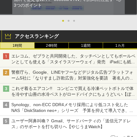
3つのポイント
●
●
●
アクセスランキング
1時間
24時間
1週間
1カ月
エレコム、ゼブラと共同開発した、タッチペンとしてもボールペ
ンとしても使える「スタイラスツーウェイ」発売 iPadにも紙に
も、持ち替えずに書き込める
警察庁ら、Google、LINEヤフーなどデジタル広告プラットフォ
ーム5社に「なりすまし詐欺広告」対策強化を要請 著名人の写
真や映像を使った投資詐欺などへの対策として
これぞ着るエアコン!! コンビニで買える冷凍ペットボトルで体
を冷やす山善の水冷ベストがロードバイクにちょうどいい【ぼっ
ち・ざ・ろーど！その14】【空いた時間でなにしてる？】
Synology、non-ECC DDR4メモリ採用により低コスト化した
NAS「DiskStation neo+」シリーズ 予算を抑えて導入でき、
ECCメモリへのアップグレードも可能
ユーザー阿鼻叫喚？ Gmail、サードパーティの「送信元アドレ
ス」のサポートを打ち切りへ【やじうまWatch】