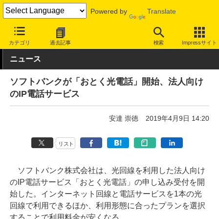
Powered by
Translate
INTERNET Watch
サービス/ソフト
通信
IP電話
カテゴリ
過去記事
検索
Impressサイト
ニュース
ソフトバンクが「おとく光電話」開始、法人向け
のIP電話サービス
安達 崇徳
2019年4月9日 14:20
リスト
ソフトバンク株式会社は、光回線を利用した法人向け
のIP電話サービス「おとく光電話」の申し込み受付を開
始した。インターネット回線と電話サービスを1本の光
回線で利用できるほか、利用形態に合ったプランを選択
することで利用料金が安くなる。