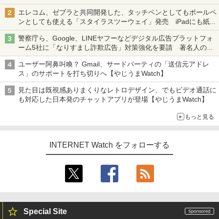
ち・ざ・ろーど！その14】【空いた時間でなにしてる？】
エレコム、ゼブラと共同開発した、タッチペンとしてもボールペ
ンとしても使える「スタイラスツーウェイ」発売 iPadにも紙に
も、持ち替えずに書き込める
警察庁ら、Google、LINEヤフーなどデジタル広告プラットフォ
ーム5社に「なりすまし詐欺広告」対策強化を要請 著名人の写
真や映像を使った投資詐欺などへの対策として
ユーザー阿鼻叫喚？ Gmail、サードパーティの「送信元アドレ
ス」のサポートを打ち切りへ【やじうまWatch】
見た目は既視感ありまくりなレトロデザイン、でもビデオ通話に
も対応した日本発のチャットアプリが登場【やじうまWatch】
もっと見る
INTERNET Watch をフォローする
Special Site