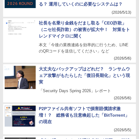
る？ 運用していくのに必要なシステムは？
(2026/5/13)
社長を名乗り金銭をだまし取る「CEO詐欺」
（ニセ社長詐欺）の被害が拡大中！ 対策をト
レンドマイクロに聞く
本文「今後の業務連絡を効率的に行うため、LINE
のQRコードを送信してください」など
(2026/5/6)
大丈夫なバックアップはどれだ？ ランサムウ
ェア攻撃がもたらした「復旧長期化」という現
実
「Security Days Spring 2026」レポート
(2026/5/6)
P2Pファイル共有ソフトで損害賠償請求激
増！？ 総務省も注意喚起した「BitTorrent」
の現在
(2026/5/5)