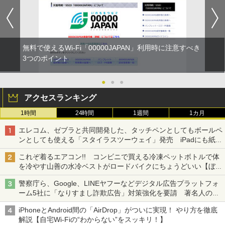
無料で使えるWi-Fi「00000JAPAN」利用時に注意すべき
3つのポイント
●
●
●
アクセスランキング
1時間
24時間
1週間
1カ月
エレコム、ゼブラと共同開発した、タッチペンとしてもボールペ
ンとしても使える「スタイラスツーウェイ」発売 iPadにも紙に
も、持ち替えずに書き込める
これぞ着るエアコン!! コンビニで買える冷凍ペットボトルで体
を冷やす山善の水冷ベストがロードバイクにちょうどいい【ぼっ
ち・ざ・ろーど！その14】【空いた時間でなにしてる？】
警察庁ら、Google、LINEヤフーなどデジタル広告プラットフォ
ーム5社に「なりすまし詐欺広告」対策強化を要請 著名人の写
真や映像を使った投資詐欺などへの対策として
iPhoneとAndroid間の「AirDrop」がついに実現！ やり方を徹底
解説【自宅Wi-Fiの“わからない”をスッキリ！】