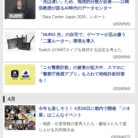
「光は遅い」ため、地理的分散が必要――江崎
浩教授が語るAI時代のデータセンター
「Data Center Japan 2026」レポート
(2026/5/5)
「NURO 光」の自宅で、ゲーマーが忌み嫌う
「二重ルーター」環境を導入
Switch 2のNATタイプを維持する設定を考えた
(2026/5/4)
「ニセ警察詐欺」の被害が拡大中、スマホに
「警察庁推奨アプリ」を入れて特殊詐欺対策
を！
(2026/5/4)
4月
今年も楽しそう！ 4月28日に都内で開催 「ジオ
展」はこんなイベント
～地図・位置情報の業界人たち・趣味人たちで盛
り上がる共同展示会
(2026/4/27)