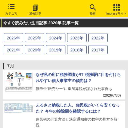
カテゴリ
過去記事
検索
Impressサイト
今すぐ読みたい注目記事 2026年 記事一覧
2026
年
2025
年
2024
年
2023
年
2022
年
2021
年
2020
年
2019
年
2018
年
2017
年
7月
なぜ私の所に税務調査が!? 税務署に目を付けら
れやすい個人事業主の傾向は？
無申告“転売ヤー”に重加算税が課された事例も
(2026/7/30)
ふるさと納税した人、住民税がいくら安くなっ
た？ 今年の控除額を確認するには？
住民税の計算方法と決定通知書の数字の見方を解
説