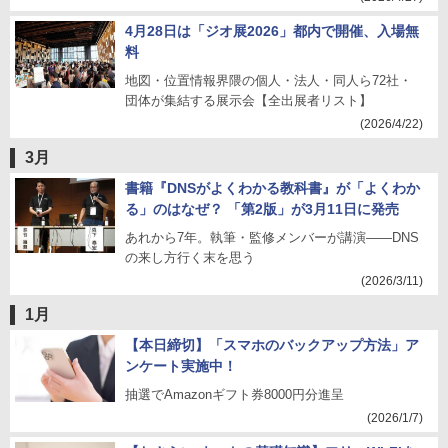
4月28日は「ジオ展2026」都内で開催、入場無
料
地図・位置情報界隈の個人・法人・同人ら72社・
団体が集結する展示会【全出展者リスト】
(2026/4/22)
3月
書籍『DNSがよくわかる教科書』が「よくわか
る」のはなぜ？ 「第2版」が3月11日に発売
あれから7年。執筆・監修メンバーが講演――DNS
の来し方行く末を思う
(2026/3/11)
1月
【本日締切】「スマホのバックアップ方法」ア
ンケート実施中！
抽選でAmazonギフト券8000円分進呈
(2026/1/7)