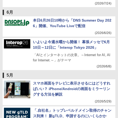
(2026/7/24)
6月
本日6月26日10時から「DNS Summer Day 202
6」開催、YouTube Liveで配信
(2026/6/26)
いよいよ今週水曜から開催！ 幕張メッセで6月
10日～12日に「Interop Tokyo 2026」
「AIとインターネットの次章。～Internet for AI, AI
for Internet.～」がテーマ
(2026/6/8)
5月
スマホ画面をテレビに表示させるにはどうすれ
ばいい？ iPhone/Androidの画面をミラーリン
グする方法を解説
(2026/5/29)
「.自社名」トップレベルドメイン取得のチャン
ス到来！ 新gTLD、申請するのにいくらかか