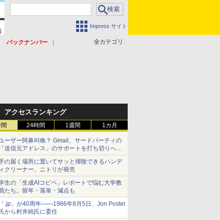
Impress サイト
全カテゴリ
バックナンバー
アクセスランキング
時間
24時間
1週間
1カ月
ユーザー阿鼻叫喚？ Gmail、サードパーティの
「送信元アドレス」のサポートを打ち切りへ
【やじうまWatch】
手の届く場所に置いてサッと掃除できるハンデ
ィクリーナー、ニトリが発売
学生の「生成AIコピペ」レポートで悩む大学教
員たち。留年・落単・減点も
「.jp」が40周年――1986年8月5日、Jon Postel
氏から村井純氏に委任