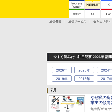
通信機器
通信サービス
セキュリティ
技術動向
今すぐ読みたい注目記事 2026年 記
2026
年
2025
年
2024
2019
年
2018
年
2017
7月
なぜ私の所
業主の傾向
無申告“転売ヤ