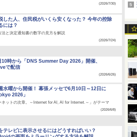
(2026/7/30)
税した人、住民税がいくら安くなった？ 今年の控除
るには？
方法と決定通知書の数字の見方を解説
(2026/7/24)
10時から「DNS Summer Day 2026」開催、
Liveで配信
(2026/6/26)
週水曜から開催！ 幕張メッセで6月10日～12日に
Tokyo 2026」
トの次章。～Internet for AI, AI for Internet.～」がテーマ
(2026/6/8)
をテレビに表示させるにはどうすればいい？
/Androidの画面をミラーリングする方法を解説