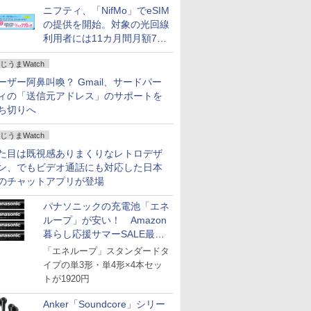
ニフティ、「NifMo」でeSIM
の提供を開始。対象の光回線
利用者には11カ月間月額770
円割引のキャンペーン
じうまWatch
ーザー阿鼻叫喚？ Gmail、サードパー
ィの「送信元アドレス」のサポートを
ち切りへ
じうまWatch
た目は既視感ありまくりなレトロデザ
ン、でもビデオ通話にも対応した日本
のチャットアプリが登場
パナソニックの充電池「エネ
ループ」が安い！ Amazon
暮らし応援サマーSALE最終
日
「エネループ」スタンダードタ
イプの単3形・単4形×4本セッ
トが1920円
Anker「Soundcore」シリー