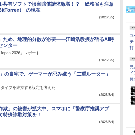
イル共有ソフトで損害賠償請求激増！？ 総務省も注意
tTorrent」の現在
(2026/5/5)
や
ユ
」ため、地理的分散が必要――江崎浩教授が語るAI時
テ
センター
打
r Japan 2026」レポート
や
(2026/5/5)
見
イ
 光」の自宅で、ゲーマーが忌み嫌う「二重ルーター」
発
のNATタイプを維持する設定を考えた
(2026/5/4)
詐欺」の被害が拡大中、スマホに「警察庁推奨アプ
て特殊詐欺対策を！
(2026/5/4)