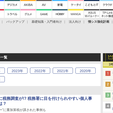
バックアップ
基礎知識・入門者向け
法人向け
情シス強化計画
事一覧
1
年
2023
年
2022
年
2021
年
2020
年
年
に税務調査が!? 税務署に目を付けられやすい個人事
は？
ー”に重加算税が課された事例も