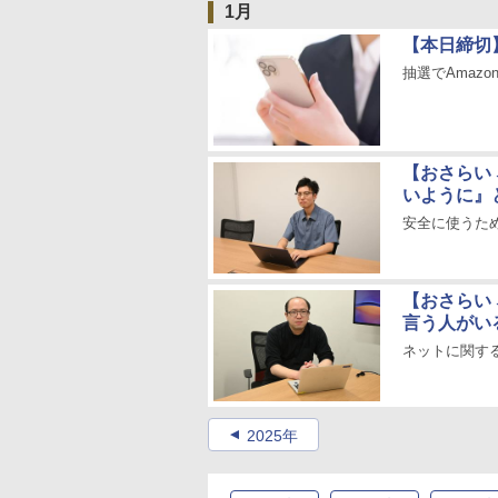
1月
【本日締切
抽選でAmazo
【おさらい 
いように』
安全に使うため
【おさらい
言う人がい
ネットに関する
2025年