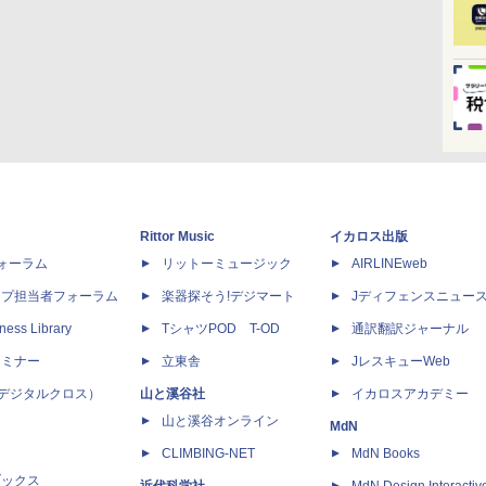
Rittor Music
イカロス出版
dフォーラム
リットーミュージック
AIRLINEweb
ップ担当者フォーラム
楽器探そう!デジマート
Jディフェンスニュー
ness Library
TシャツPOD T-OD
通訳翻訳ジャーナル
セミナー
立東舎
JレスキューWeb
 X（デジタルクロス）
山と溪谷社
イカロスアカデミー
山と溪谷オンライン
MdN
CLIMBING-NET
MdN Books
ブックス