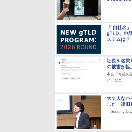
「.自社名
gTLD、
ステムは？
社長を名乗
の被害が拡
本文「今後の業
い」など
大丈夫なバ
した「復旧
「Security D