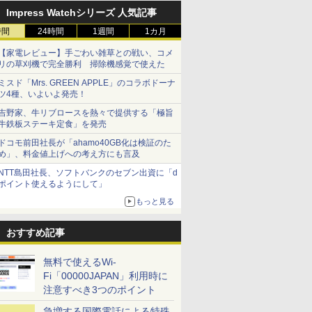
Impress Watchシリーズ 人気記事
時間
24時間
1週間
1カ月
【家電レビュー】手ごわい雑草との戦い、コメ
リの草刈機で完全勝利 掃除機感覚で使えた
ミスド「Mrs. GREEN APPLE」のコラボドーナ
ツ4種、いよいよ発売！
吉野家、牛リブロースを熱々で提供する「極旨
牛鉄板ステーキ定食」を発売
ドコモ前田社長が「ahamo40GB化は検証のた
め」、料金値上げへの考え方にも言及
NTT島田社長、ソフトバンクのセブン出資に「d
ポイント使えるようにして」
もっと見る
おすすめ記事
無料で使えるWi-
Fi「00000JAPAN」利用時に
注意すべき3つのポイント
急増する国際電話による特殊