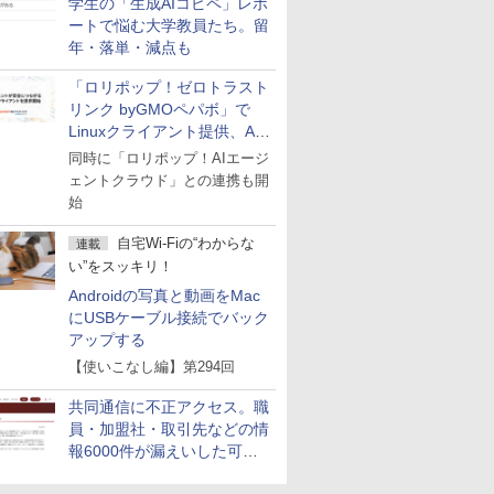
学生の「生成AIコピペ」レポ
ートで悩む大学教員たち。留
年・落単・減点も
「ロリポップ！ゼロトラスト
リンク byGMOペパボ」で
Linuxクライアント提供、AI
エージェントの接続が容易に
同時に「ロリポップ！AIエージ
ェントクラウド」との連携も開
始
自宅Wi-Fiの“わからな
連載
い”をスッキリ！
Androidの写真と動画をMac
にUSBケーブル接続でバック
アップする
【使いこなし編】第294回
共同通信に不正アクセス。職
員・加盟社・取引先などの情
報6000件が漏えいした可能
性