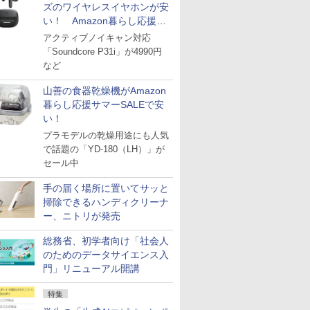
ズのワイヤレスイヤホンが安
い！ Amazon暮らし応援サ
マーSALE
アクティブノイキャン対応
「Soundcore P31i」が4990円
など
山善の食器乾燥機がAmazon
暮らし応援サマーSALEで安
い！
プラモデルの乾燥用途にも人気
で話題の「YD-180（LH）」が
セール中
手の届く場所に置いてサッと
掃除できるハンディクリーナ
ー、ニトリが発売
総務省、初学者向け「社会人
のためのデータサイエンス入
門」リニューアル開講
特集