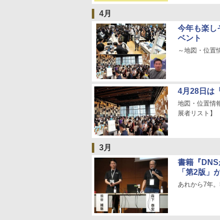
4月
今年も楽し
ベント
～地図・位置
4月28日は
地図・位置情
展者リスト】
3月
書籍『DN
「第2版」が
あれから7年