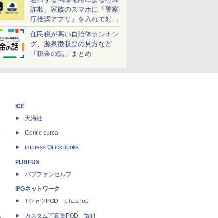
詐欺、家族のスマホに「警察
庁推奨アプリ」を入れて対策
しよう！
住民税が高い自治体ランキン
グ、源泉徴収票の見方など
「税金の話」まとめ
ICE
天海社
ス
Comic curea
impress QuickBooks
PUBFUN
パブファンセルフ
IPGネットワーク
TシャツPOD pTa.shop
カスタム写真集POD fabli