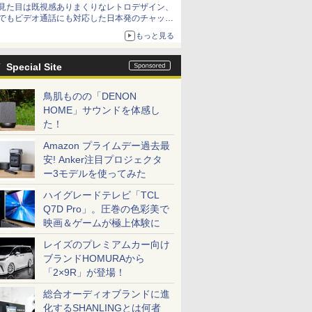
見た目は既視感ありまくりなレトロデザイン、
でもビデオ通話にも対応した日本発のチャット
アプリが登場【やじうまWatch】
もっと見る
Special Site
鳥肌ものの「DENON
HOME」サウンドを体感し
た！
Amazon プライムデー過去最
安! Anker注目プロジェクタ
ー3モデルを使ってみた
ハイグレードテレビ「TCL
Q7D Pro」。圧巻の色彩美で
映画＆ゲームが極上体験に
レイズのプレミアムカー向け
ブランドHOMURAから
「2×9R」が登場！
総合オーディオブランドに進
化するSHANLINGとは何者