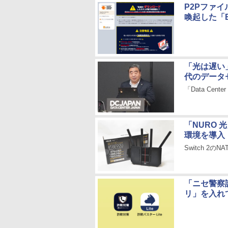
P2Pファ
喚起した「Bi
「光は遅い
代のデータ
「Data Cente
「NURO
環境を導入
Switch 2
「ニセ警察
リ」を入れ