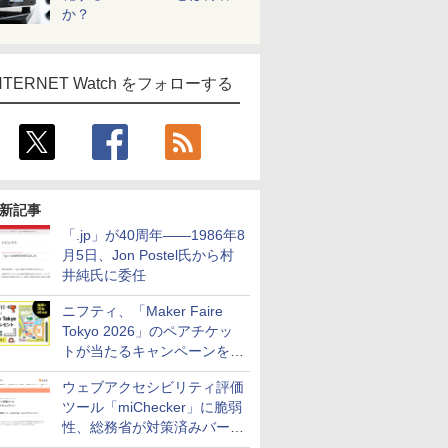
か？
NTERNET Watch をフォローする
新記事
「.jp」が40周年――1986年8
月5日、Jon Postel氏から村
井純氏に委任
ニフティ、「Maker Faire
Tokyo 2026」のペアチケッ
トが当たるキャンペーンをX
で実施。8月16日まで
ウェブアクセシビリティ評価
ツール「miChecker」に脆弱
性、総務省が対策済みバージ
ョンへの更新を呼び掛け