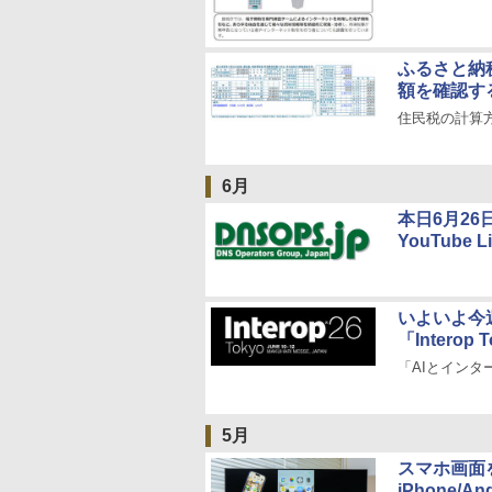
ふるさと納
額を確認す
住民税の計算
6月
本日6月26日
YouTube 
いよいよ今
「Interop 
「AIとインターネッ
5月
スマホ画面
iPhone