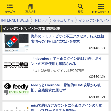
カテゴリ
過去記事
検索
Impressサイト
INTERNET Watch
トピック
セキュリティ
インシデント/サイ
インシデント/サイバー攻撃 関連記事
海外のドミノ・ピザに不正アクセス、犯人は顧
客情報の“身代金”支払いを要求
(2014/6/17)
「niconico」で不正ログイン約22万件、ポイ
ントの不正使用も確認される
リスト型攻撃でログイン試行220万回
(2014/6/13)
feedlyとEvernote、脅迫的DDoS攻撃から復
旧、金銭要求に屈せず
(2014/6/12)
mixiで約4万アカウントに不正ログインの可能
性、パスワードリスト攻撃か