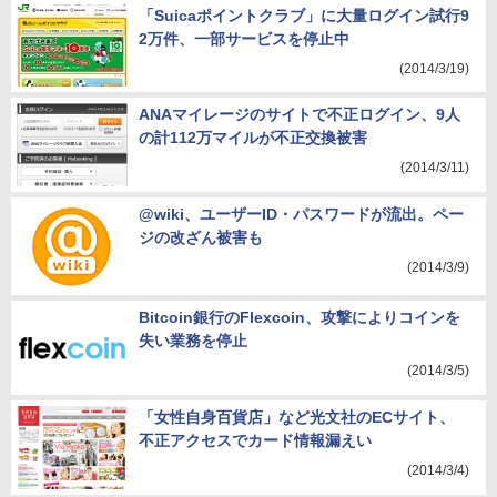
「Suicaポイントクラブ」に大量ログイン試行9
2万件、一部サービスを停止中
(2014/3/19)
ANAマイレージのサイトで不正ログイン、9人
の計112万マイルが不正交換被害
(2014/3/11)
@wiki、ユーザーID・パスワードが流出。ペー
ジの改ざん被害も
(2014/3/9)
Bitcoin銀行のFlexcoin、攻撃によりコインを
失い業務を停止
(2014/3/5)
「女性自身百貨店」など光文社のECサイト、
不正アクセスでカード情報漏えい
(2014/3/4)