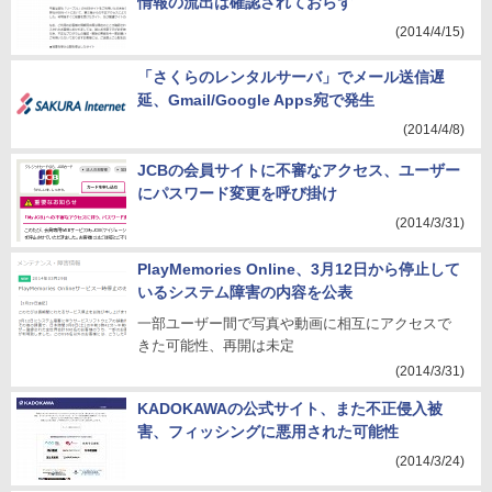
情報の流出は確認されておらず
(2014/4/15)
「さくらのレンタルサーバ」でメール送信遅
延、Gmail/Google Apps宛で発生
(2014/4/8)
JCBの会員サイトに不審なアクセス、ユーザー
にパスワード変更を呼び掛け
(2014/3/31)
PlayMemories Online、3月12日から停止して
いるシステム障害の内容を公表
一部ユーザー間で写真や動画に相互にアクセスで
きた可能性、再開は未定
(2014/3/31)
KADOKAWAの公式サイト、また不正侵入被
害、フィッシングに悪用された可能性
(2014/3/24)