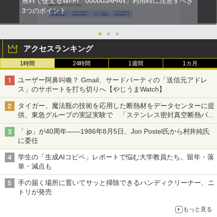
無料で使えるWi-Fi「00000JAPAN」利用時に注意すべき
3つのポイント
●
●
●
アクセスランキング
1時間
24時間
1週間
1カ月
ユーザー阿鼻叫喚？ Gmail、サードパーティの「送信元アドレ
ス」のサポートを打ち切りへ【やじうまWatch】
タイガー、魔法瓶の技術を応用した断熱材をデータセンターに提
供、東急グループの実証実験で 「ステンレス密封真空断熱パネ
ル TIVIP」
「.jp」が40周年――1986年8月5日、Jon Postel氏から村井純氏
に委任
学生の「生成AIコピペ」レポートで悩む大学教員たち。留年・落
単・減点も
手の届く場所に置いてサッと掃除できるハンディクリーナー、ニ
トリが発売
もっと見る