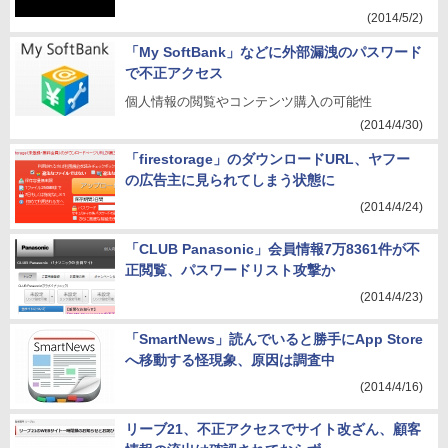
(2014/5/2)
「My SoftBank」などに外部漏洩のパスワード
で不正アクセス
個人情報の閲覧やコンテンツ購入の可能性
(2014/4/30)
「firestorage」のダウンロードURL、ヤフー
の広告主に見られてしまう状態に
(2014/4/24)
「CLUB Panasonic」会員情報7万8361件が不
正閲覧、パスワードリスト攻撃か
(2014/4/23)
「SmartNews」読んでいると勝手にApp Store
へ移動する怪現象、原因は調査中
(2014/4/16)
リーブ21、不正アクセスでサイト改ざん、顧客