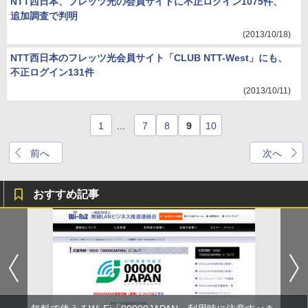
NTT西日本、フレッツ光の会員サイトに不正ログイン1075件、
追加調査で判明
(2013/10/18)
NTT西日本のフレッツ光会員サイト「CLUB NTT-West」にも、
不正ログイン131件
(2013/10/11)
1
…
7
8
9
10
前へ
次へ
おすすめ記事