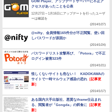
GOM Player、アップデートサーバーに不正ア
クセスがあったことを公表
12月27日～1月16日にアップデートを行ったユーザ
ーは確認を
(2014/1/27)
@nifty、会員情報165件分が不正閲覧、使い回
しパスワードが原因か
(2014/1/24)
パスワードリスト攻撃再び、「Potora」で不正
ログイン被害323件
(2014/1/21)
怪しくないサイトも危ない！ KADOKAWAの
サイトで一時マルウェア感染の恐れ
［記事更
新］
(2014/1/17)
ある国内大手出版社、悪質なiframe仕込まれ
る、閲覧者が「Gongda」の餌食に
［記事更
新］