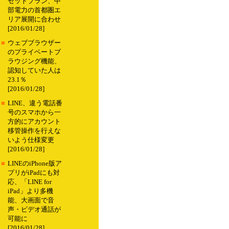
セットプラン、中
部電力の首都圏エ
リア展開に合わせ
[2016/01/28]
■
ウェブブラウザー
のプライベートブ
ラウジング機能、
認知していた人は
23.1％
[2016/01/28]
■
LINE、違う電話番
号のスマホから一
方的にアカウント
移管操作を行えな
いよう仕様変更
[2016/01/28]
■
LINEのiPhone版ア
プリがiPadにも対
応、「LINE for
iPad」より多機
能、大画面で音
声・ビデオ通話が
可能に
[2016/01/28]