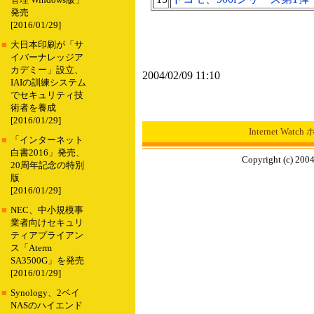
管理 Windows版」
発売
[2016/01/29]
■
大日本印刷が「サ
イバーナレッジア
カデミー」設立、
2004/02/09 11:10
IAIの訓練システム
でセキュリティ技
術者を養成
[2016/01/29]
Internet Wat
■
「インターネット
白書2016」発売、
Copyright (c) 2004
20周年記念の特別
版
[2016/01/29]
■
NEC、中小規模事
業者向けセキュリ
ティアプライアン
ス「Aterm
SA3500G」を発売
[2016/01/29]
■
Synology、2ベイ
NASのハイエンド