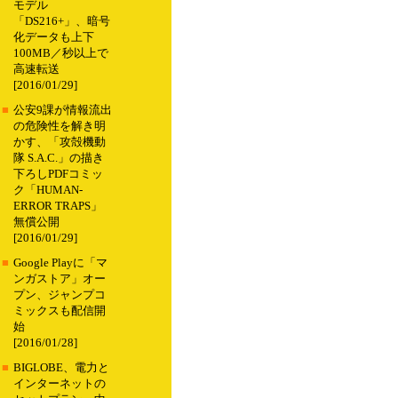
モデル
「DS216+」、暗号
化データも上下
100MB／秒以上で
高速転送
[2016/01/29]
■
公安9課が情報流出
の危険性を解き明
かす、「攻殻機動
隊 S.A.C.」の描き
下ろしPDFコミッ
ク「HUMAN-
ERROR TRAPS」
無償公開
[2016/01/29]
■
Google Playに「マ
ンガストア」オー
プン、ジャンプコ
ミックスも配信開
始
[2016/01/28]
■
BIGLOBE、電力と
インターネットの