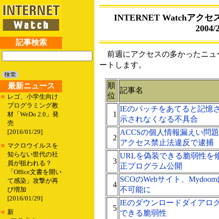
INTERNET Watchアクセス
2004/2
記事検索
前週にアクセスの多かったニュー
ートします。
順
最新ニュース
記事名
位
■
レゴ、小学生向け
プログラミング教
IEのパッチをあてると記憶
1
材「WeDo 2.0」発
示されなくなる不具合
売
ACCSの個人情報漏えい問
[2016/01/29]
2
アクセス禁止法違反で逮捕
■
マクロウイルスを
知らない世代の社
URLを偽装できる脆弱性を
3
員が狙われる？
正プログラム公開
「Office文書を開い
SCOのWebサイト、Mydo
て感染」攻撃が再
4
不可能に
び増加
[2016/01/29]
IEのダウンロードダイアロ
5
■
新
できる脆弱性