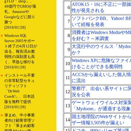
gTLD「.shop」、
ATOK15・16に不正に一
49億円でGMOが落
6
性が発見される
札、Amazonや
Googleなどに競り
ソフトバンクBB、Yahoo!
7
勝つ
いて続報を発表
[2016/01/29]
消費者はWindows MediaやMP
8
■
Windows SQL
を好む？～米調査
Server 2005サポー
大流行中のウイルス「Mydo
ト終了の4月12日が
9
迫る、報告済み脆
か？
弱性の深刻度も高
Windows XPに危険なフ
く、早急な移行を
10
けることができる脆弱性
[2016/01/29]
ACCSから漏えいした個人
■
インストール不要
11
に流出
の非常駐型セキュ
リティソフト
警察庁、出会い系サイトに
「Dr.Web
12
況を公表
CureIt!」、日本語
版を無料で提供
ゲートウェイウイルス対策
13
[2016/01/29]
「Mydoom」が通過する現
■
筆まめ、中小事業
国土地理院のWebサイトか
14
者向け顧客管理ソ
ザー情報3,505件が漏えい
フト「筆まめ顧客
15
ドコモ、900iシリーズ第1弾「