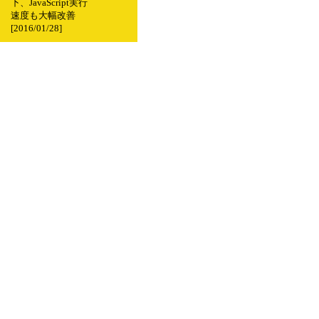
下、JavaScript実行
速度も大幅改善
[2016/01/28]