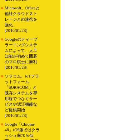
■
Microsoft、Officeと
他社クラウドスト
レージとの連携を
強化
[2016/01/28]
■
Googleのディープ
ラーニングシステ
ムによって、人工
知能が初めて囲碁
のプロ棋士に勝利
[2016/01/28]
■
ソラコム、IoTプラ
ットフォーム
「SORACOM」と
既存システムを専
用線でつなぐサー
ビスや認証機能な
ど提供開始
[2016/01/28]
■
Google「Chrome
48」iOS版ではクラ
ッシュ率70％低