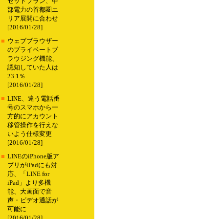
セットプラン、中
部電力の首都圏エ
リア展開に合わせ
[2016/01/28]
■
ウェブブラウザー
のプライベートブ
ラウジング機能、
認知していた人は
23.1％
[2016/01/28]
■
LINE、違う電話番
号のスマホから一
方的にアカウント
移管操作を行えな
いよう仕様変更
[2016/01/28]
■
LINEのiPhone版ア
プリがiPadにも対
応、「LINE for
iPad」より多機
能、大画面で音
声・ビデオ通話が
可能に
[2016/01/28]