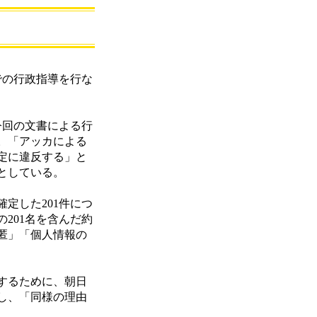
での行政指導を行な
今回の文書による行
。「アッカによる
定に違反する」と
としている。
定した201件につ
201名を含んだ約
匿」「個人情報の
するために、朝日
し、「同様の理由