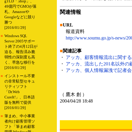
gTLD「.shop」、
49億円でGMOが落
関連情報
札、Amazonや
Googleなどに競り
勝つ
■
URL
[2016/01/29]
報道資料
■
Windows SQL
http://www.soumu.go.jp/s-news/20
Server 2005サポー
ト終了の4月12日が
■
関連記事
迫る、報告済み脆
・
アッカ、顧客情報流出に関する調査
弱性の深刻度も高
く、早急な移行を
・
アッカ、流出した201名以外の顧
[2016/01/29]
・
アッカ、個人情報漏洩で記者会見を
■
インストール不要
の非常駐型セキュ
リティソフト
「Dr.Web
（ 鷹木 創 ）
CureIt!」、日本語
2004/04/28 18:48
版を無料で提供
[2016/01/29]
■
筆まめ、中小事業
者向け顧客管理ソ
フト「筆まめ顧客