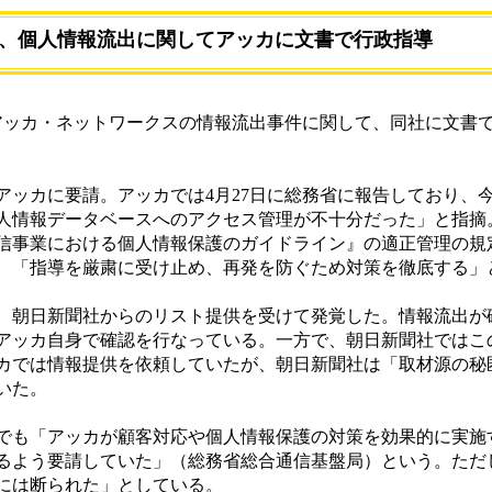
、個人情報流出に関してアッカに文書で行政指導
ッカ・ネットワークスの情報流出事件に関して、同社に文書
ッカに要請。アッカでは4月27日に総務省に報告しており、
人情報データベースへのアクセス管理が不十分だった」と指摘
信事業における個人情報保護のガイドライン』の適正管理の規
、「指導を厳粛に受け止め、再発を防ぐため対策を徹底する」
朝日新聞社からのリスト提供を受けて発覚した。情報流出が確
アッカ自身で確認を行なっている。一方で、朝日新聞社ではこの
ッカでは情報提供を依頼していたが、朝日新聞社は「取材源の秘
いた。
も「アッカが顧客対応や個人情報保護の対策を効果的に実施
るよう要請していた」（総務省総合通信基盤局）という。ただ
には断られた」としている。