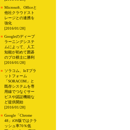
■
Microsoft、Officeと
他社クラウドスト
レージとの連携を
強化
[2016/01/28]
■
Googleのディープ
ラーニングシステ
ムによって、人工
知能が初めて囲碁
のプロ棋士に勝利
[2016/01/28]
■
ソラコム、IoTプラ
ットフォーム
「SORACOM」と
既存システムを専
用線でつなぐサー
ビスや認証機能な
ど提供開始
[2016/01/28]
■
Google「Chrome
48」iOS版ではクラ
ッシュ率70％低