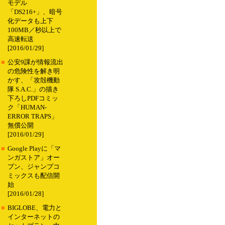
モデル
「DS216+」、暗号
化データも上下
100MB／秒以上で
高速転送
[2016/01/29]
■
公安9課が情報流出
の危険性を解き明
かす、「攻殻機動
隊 S.A.C.」の描き
下ろしPDFコミッ
ク「HUMAN-
ERROR TRAPS」
無償公開
[2016/01/29]
■
Google Playに「マ
ンガストア」オー
プン、ジャンプコ
ミックスも配信開
始
[2016/01/28]
■
BIGLOBE、電力と
インターネットの