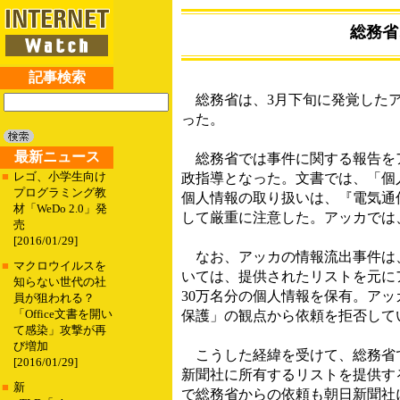
総務省
記事検索
総務省は、3月下旬に発覚したア
った。
最新ニュース
総務省では事件に関する報告をア
■
レゴ、小学生向け
政指導となった。文書では、「個
プログラミング教
個人情報の取り扱いは、『電気通
材「WeDo 2.0」発
して厳重に注意した。アッカでは
売
[2016/01/29]
なお、アッカの情報流出事件は、
■
マクロウイルスを
いては、提供されたリストを元に
知らない世代の社
30万名分の個人情報を保有。ア
員が狙われる？
「Office文書を開い
保護」の観点から依頼を拒否して
て感染」攻撃が再
び増加
こうした経緯を受けて、総務省で
[2016/01/29]
新聞社に所有するリストを提供す
■
新
で総務省からの依頼も朝日新聞社