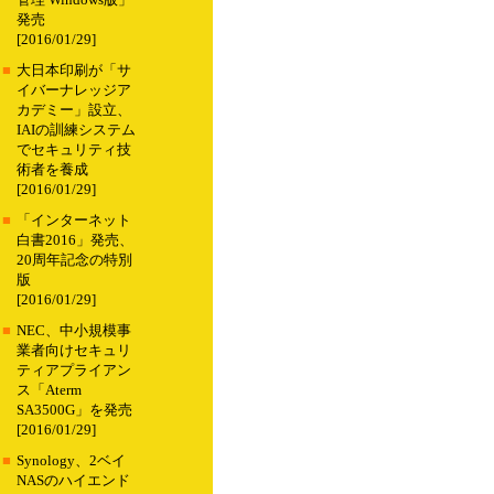
管理 Windows版」
発売
[2016/01/29]
■
大日本印刷が「サ
イバーナレッジア
カデミー」設立、
IAIの訓練システム
でセキュリティ技
術者を養成
[2016/01/29]
■
「インターネット
白書2016」発売、
20周年記念の特別
版
[2016/01/29]
■
NEC、中小規模事
業者向けセキュリ
ティアプライアン
ス「Aterm
SA3500G」を発売
[2016/01/29]
■
Synology、2ベイ
NASのハイエンド