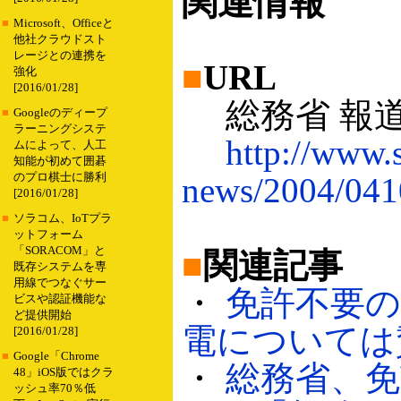
関連情報
■
Microsoft、Officeと
他社クラウドスト
レージとの連携を
■
URL
強化
[2016/01/28]
総務省 報
■
Googleのディープ
ラーニングシステ
http://www.
ムによって、人工
知能が初めて囲碁
のプロ棋士に勝利
news/2004/041
[2016/01/28]
■
ソラコム、IoTプラ
ットフォーム
「SORACOM」と
■
関連記事
既存システムを専
用線でつなぐサー
・
免許不要の
ビスや認証機能な
ど提供開始
電については賛否
[2016/01/28]
■
Google「Chrome
・
総務省、免
48」iOS版ではクラ
ッシュ率70％低