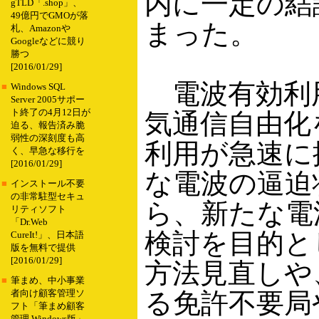
内に一定の結
gTLD「.shop」、
49億円でGMOが落
まった。
札、Amazonや
Googleなどに競り
勝つ
[2016/01/29]
電波有効利用
■
Windows SQL
Server 2005サポー
ト終了の4月12日が
気通信自由化
迫る、報告済み脆
弱性の深刻度も高
利用が急速に
く、早急な移行を
[2016/01/29]
な電波の逼迫
■
インストール不要
の非常駐型セキュ
ら、新たな電
リティソフト
「Dr.Web
検討を目的と
CureIt!」、日本語
版を無料で提供
[2016/01/29]
方法見直しや
■
筆まめ、中小事業
る免許不要局
者向け顧客管理ソ
フト「筆まめ顧客