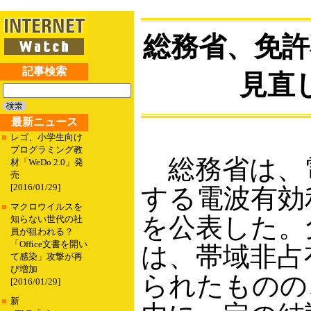
総務省、免許
記事検索
見直
最新ニュース
■
レゴ、小学生向け
プログラミング教
総務省は、
材「WeDo 2.0」発
売
[2016/01/29]
する電波有効
■
マクロウイルスを
を公表した。
知らない世代の社
員が狙われる？
「Office文書を開い
は、帯域非占
て感染」攻撃が再
び増加
られたものの
[2016/01/29]
■
新