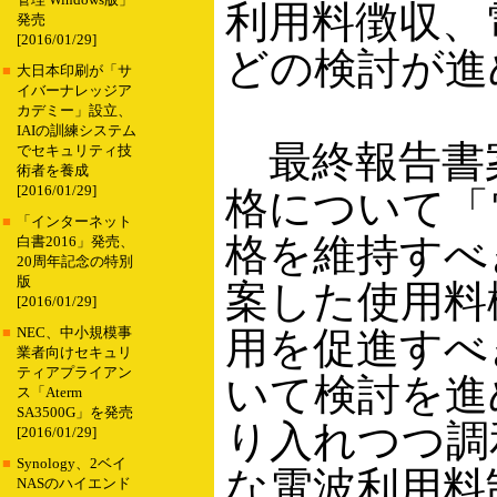
管理 Windows版」
利用料徴収、
発売
[2016/01/29]
どの検討が進
■
大日本印刷が「サ
イバーナレッジア
カデミー」設立、
IAIの訓練システム
最終報告書
でセキュリティ技
術者を養成
[2016/01/29]
格について「
■
「インターネット
格を維持すべ
白書2016」発売、
20周年記念の特別
版
案した使用料
[2016/01/29]
用を促進すべ
■
NEC、中小規模事
業者向けセキュリ
ティアプライアン
いて検討を進
ス「Aterm
SA3500G」を発売
り入れつつ調
[2016/01/29]
■
Synology、2ベイ
な電波利用料
NASのハイエンド