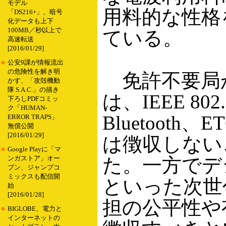
モデル
用料的な性格
「DS216+」、暗号
化データも上下
100MB／秒以上で
ている。
高速転送
[2016/01/29]
■
公安9課が情報流出
の危険性を解き明
免許不要局
かす、「攻殻機動
隊 S.A.C.」の描き
は、IEEE 802
下ろしPDFコミッ
ク「HUMAN-
Bluetoot
ERROR TRAPS」
無償公開
[2016/01/29]
は徴収しない
■
Google Playに「マ
た。一方でデ
ンガストア」オー
プン、ジャンプコ
ミックスも配信開
といった次世
始
[2016/01/28]
担の公平性や
■
BIGLOBE、電力と
インターネットの