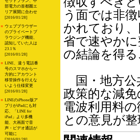
徴収すべきと
セットプラン、中
部電力の首都圏エ
う面では非徴
リア展開に合わせ
[2016/01/28]
かれており、
■
ウェブブラウザー
のプライベートブ
省で速やかに
ラウジング機能、
認知していた人は
23.1％
の結論を得る
[2016/01/28]
■
LINE、違う電話番
号のスマホから一
方的にアカウント
国・地方公
移管操作を行えな
いよう仕様変更
政策的な減免
[2016/01/28]
■
LINEのiPhone版ア
電波利用料の
プリがiPadにも対
応、「LINE for
との意見が整
iPad」より多機
能、大画面で音
声・ビデオ通話が
可能に
[2016/01/28]