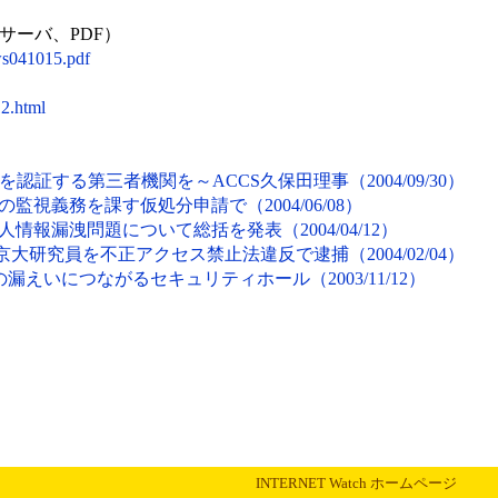
ーバ、PDF）
ews041015.pdf
12.html
証する第三者機関を～ACCS久保田理事（2004/09/30）
板の監視義務を課す仮処分申請で（2004/06/08）
個人情報漏洩問題について総括を発表（2004/04/12）
大研究員を不正アクセス禁止法違反で逮捕（2004/02/04）
漏えいにつながるセキュリティホール（2003/11/12）
INTERNET Watch ホームページ