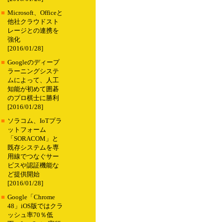
■
Microsoft、Officeと
他社クラウドスト
レージとの連携を
強化
[2016/01/28]
■
Googleのディープ
ラーニングシステ
ムによって、人工
知能が初めて囲碁
のプロ棋士に勝利
[2016/01/28]
■
ソラコム、IoTプラ
ットフォーム
「SORACOM」と
既存システムを専
用線でつなぐサー
ビスや認証機能な
ど提供開始
[2016/01/28]
■
Google「Chrome
48」iOS版ではクラ
ッシュ率70％低