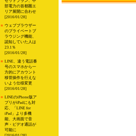
セットプラン、中
部電力の首都圏エ
リア展開に合わせ
[2016/01/28]
■
ウェブブラウザー
のプライベートブ
ラウジング機能、
認知していた人は
23.1％
[2016/01/28]
■
LINE、違う電話番
号のスマホから一
方的にアカウント
移管操作を行えな
いよう仕様変更
[2016/01/28]
■
LINEのiPhone版ア
プリがiPadにも対
応、「LINE for
iPad」より多機
能、大画面で音
声・ビデオ通話が
可能に
[2016/01/28]