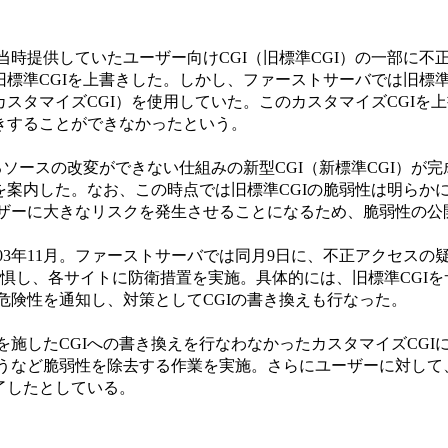
、当時提供していたユーザー向けCGI（旧標準CGI）の一部に
旧標準CGIを上書きした。しかし、ファーストサーバでは旧標
カスタマイズCGI）を使用していた。このカスタマイズCGI
書きすることができなかったという。
るソースの改変ができない仕組みの新型CGI（新標準CGI）が
行を案内した。なお、この時点では旧標準CGIの脆弱性は明ら
ザーに大きなリスクを発生させることになるため、脆弱性の公
03年11月。ファーストサーバでは同月9日に、不正アクセス
危惧し、各サイトに防衛措置を実施。具体的には、旧標準CGI
危険性を通知し、対策としてCGIの書き換えも行なった。
策を施したCGIへの書き換えを行なわなかったカスタマイズCG
など脆弱性を除去する作業を実施。さらにユーザーに対して、新
了したとしている。