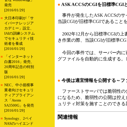
管理 Windows版」
●
ASK ACCSのCGIを旧標準CGI
発売
[2016/01/29]
事件が発生したASK ACCSの
■
大日本印刷が「サ
当該CGIが旧標準CGIであるこ
イバーナレッジア
カデミー」設立、
IAIの訓練システム
2002年12月から旧標準CGIの
でセキュリティ技
き作業の際、当該CGIが旧標準C
術者を養成
[2016/01/29]
今回の事件では、サーバー内に蓄
■
「インターネット
グファイルを自動的に生成する。
白書2016」発売、
20周年記念の特別
版
[2016/01/29]
●
今後は適宜情報を公開する～フ
■
NEC、中小規模事
業者向けセキュリ
ファーストサーバでは脆弱性の公
ティアプライアン
になるため、脆弱性の公開は控え
ス「Aterm
ュリティ対策を施すことのできる
SA3500G」を発売
[2016/01/29]
関連情報
■
Synology、2ベイ
NASのハイエンド