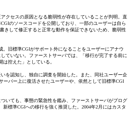
不正アクセスの原因となる脆弱性が存在していることが判明。直
準CGIのソースコードを公開しており、一部のユーザーは自ら
を上書きして修正すると正常な動作を保証できないため、脆弱性
完成。旧標準CGIがサポート外になることをユーザーにアナウ
かにしていない。ファーストサーバでは、「移行が完了する前に
開は控えた」としている。
の疑いを認知し、独自に調査を開始した。また、同社ユーザー企
をサーバー上に復活させたユーザーや、依然として旧標準CGI
Iについても、事態の緊急性を鑑み、ファーストサーバがプログ
標準CGIへの移行を強く推奨した。2004年2月にはカスタ