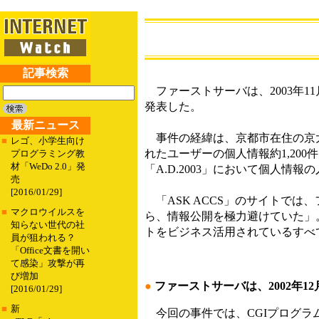
記事検索
ファーストサーバは、2003年1
発表した。
最新ニュース
事件の経緯は、京都市在住の京大研
■
レゴ、小学生向け
れたユーザーの個人情報約1,20
プログラミング教
材「WeDo 2.0」発
「A.D.2003」において個人
売
[2016/01/29]
「ASK ACCS」のサイトで
■
マクロウイルスを
ら、情報公開を極力避けていた」
知らない世代の社
トをビジネス活用されているすべ
員が狙われる？
「Office文書を開い
て感染」攻撃が再
び増加
●
ファーストサーバは、2002年1
[2016/01/29]
■
新
今回の事件では、CGIプログラ