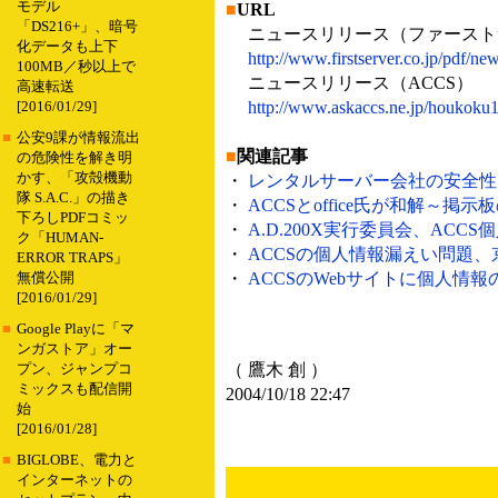
モデル
■
URL
「DS216+」、暗号
ニュースリリース（ファーストサ
化データも上下
http://www.firstserver.co.jp/pdf/n
100MB／秒以上で
ニュースリリース（ACCS）
高速転送
http://www.askaccs.ne.jp/houkoku
[2016/01/29]
■
公安9課が情報流出
■
関連記事
の危険性を解き明
かす、「攻殻機動
・
レンタルサーバー会社の安全性を認
隊 S.A.C.」の描き
・
ACCSとoffice氏が和解～掲示
下ろしPDFコミッ
・
A.D.200X実行委員会、ACCS
ク「HUMAN-
・
ACCSの個人情報漏えい問題、京
ERROR TRAPS」
・
ACCSのWebサイトに個人情報の
無償公開
[2016/01/29]
■
Google Playに「マ
ンガストア」オー
（ 鷹木 創 ）
プン、ジャンプコ
ミックスも配信開
2004/10/18 22:47
始
[2016/01/28]
■
BIGLOBE、電力と
インターネットの