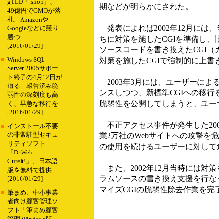
gTLD「.shop」、
期などが明らかにされた。
49億円でGMOが落
札、Amazonや
発表によれば2002年12月には
Googleなどに競り
勝つ
ちに対策を施したCGIを準備し、
[2016/01/29]
ソースコードを書き換えたCGI（
■
Windows SQL
対策を施したCGIで強制的に上
Server 2005サポー
ト終了の4月12日が
2003年3月には、ユーザーによ
迫る、報告済み脆
ンスしつつ、新標準CGIへの移
弱性の深刻度も高
脆弱性を公開してしまうと、ユー
く、早急な移行を
[2016/01/29]
不正アクセス事件が発生した20
■
インストール不要
の非常駐型セキュ
業2万社のWebサイトへの攻撃を
リティソフト
の使用を続けるユーザーに対して
「Dr.Web
CureIt!」、日本語
また、2002年12月当時には対
版を無料で提供
ラムソースの書き換え支援を行なう
[2016/01/29]
マイズCGIの脆弱性除去作業を完
■
筆まめ、中小事業
者向け顧客管理ソ
フト「筆まめ顧客