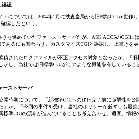
と誤認
サイトについては、2004年1月に捜査当局から旧標準CGIが
とを確認したという。
上書きを進めていたファーストサーバだが、ASK ACCSのCG
GIであるにも関わらず、カスタマイズCGIと誤認し、上書きを
積されたログファイルが不正アクセス対象となったが、「旧標
しかし、当社では旧標準CGIがこのような機能を有しているこ
ァーストサーバ
開時期について、「新標準CGIへの移行完了前に脆弱性を公
た」が、「今回の事件を受け、当社のポリシーが必ずしも最善
新標準CGIの頒布が進んでいることも考え合わせ、適宜、情報