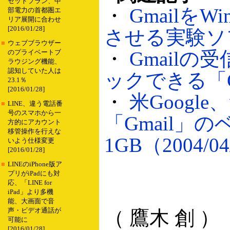
セットプラン、中
・
Gmailを
部電力の首都圏エ
リア展開に合わせ
[2016/01/28]
させる実験ソフト
■
ウェブブラウザー
・
Gmail
のプライベートブ
ラウジング機能、
認知していた人は
ックできる「Gmai
23.1％
[2016/01/28]
・
米Googl
■
LINE、違う電話番
号のスマホから一
「Gmail」
方的にアカウント
移管操作を行えな
1GB（2004/04
いよう仕様変更
[2016/01/28]
■
LINEのiPhone版ア
プリがiPadにも対
応、「LINE for
iPad」より多機
能、大画面で音
声・ビデオ通話が
（ 鷹木 創 ）
可能に
[2016/01/28]