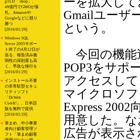
ーを拡大して
gTLD「.shop」、
49億円でGMOが落
Gmailユ
札、Amazonや
Googleなどに競り
という。
勝つ
[2016/01/29]
■
Windows SQL
Server 2005サポー
ト終了の4月12日が
今回の機能追加
迫る、報告済み脆
弱性の深刻度も高
POP3をサポ
く、早急な移行を
[2016/01/29]
アクセスして
■
インストール不要
の非常駐型セキュ
マイクロソフトのO
リティソフト
「Dr.Web
Express 
CureIt!」、日本語
版を無料で提供
[2016/01/29]
用意した。な
■
筆まめ、中小事業
広告が表示さ
者向け顧客管理ソ
フト「筆まめ顧客