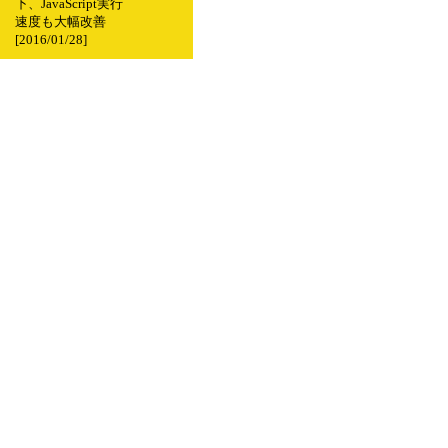
下、JavaScript実行
速度も大幅改善
[2016/01/28]