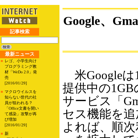
Google、
記事検索
最新ニュース
■
レゴ、小学生向け
プログラミング教
米Google
材「WeDo 2.0」発
売
[2016/01/29]
提供中の1GB
■
マクロウイルスを
サービス「Gm
知らない世代の社
員が狙われる？
「Office文書を開い
セス機能を追加
て感染」攻撃が再
び増加
よれば、順次
[2016/01/29]
■
新