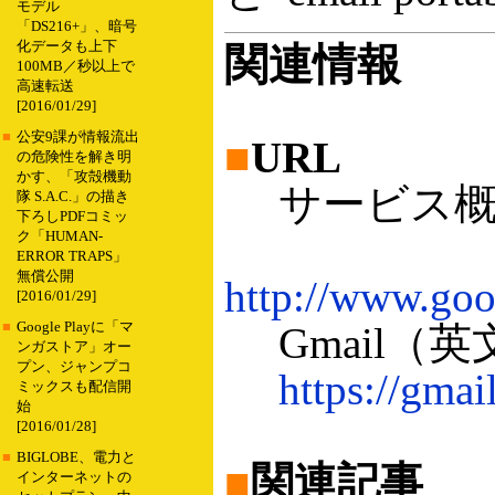
モデル
「DS216+」、暗号
化データも上下
関連情報
100MB／秒以上で
高速転送
[2016/01/29]
■
公安9課が情報流出
■
URL
の危険性を解き明
かす、「攻殻機動
サービス概
隊 S.A.C.」の描き
下ろしPDFコミッ
ク「HUMAN-
ERROR TRAPS」
無償公開
http://www.goo
[2016/01/29]
■
Google Playに「マ
Gmail（英
ンガストア」オー
プン、ジャンプコ
https://gmai
ミックスも配信開
始
[2016/01/28]
■
BIGLOBE、電力と
■
関連記事
インターネットの