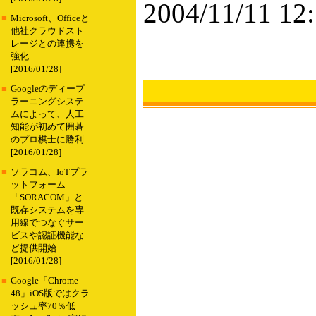
2004/11/11 12
■
Microsoft、Officeと
他社クラウドスト
レージとの連携を
強化
[2016/01/28]
■
Googleのディープ
ラーニングシステ
ムによって、人工
知能が初めて囲碁
のプロ棋士に勝利
[2016/01/28]
■
ソラコム、IoTプラ
ットフォーム
「SORACOM」と
既存システムを専
用線でつなぐサー
ビスや認証機能な
ど提供開始
[2016/01/28]
■
Google「Chrome
48」iOS版ではクラ
ッシュ率70％低