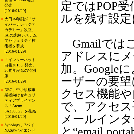
管理 Windows版」
定ではPOP受
発売
[2016/01/29]
ルを残す設定
■
大日本印刷が「サ
イバーナレッジア
カデミー」設立、
IAIの訓練システム
Gmailで
でセキュリティ技
術者を養成
[2016/01/29]
アドレスにメ
■
「インターネット
加。Googl
白書2016」発売、
20周年記念の特別
版
ーザーの要望
[2016/01/29]
クセス機能や
■
NEC、中小規模事
業者向けセキュリ
ティアプライアン
で、アクセス
ス「Aterm
SA3500G」を発売
メールインタ
[2016/01/29]
■
Synology、2ベイ
と“email p
NASのハイエンド