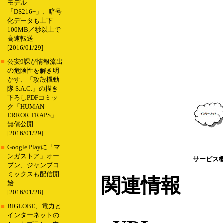
モデル
「DS216+」、暗号
化データも上下
100MB／秒以上で
高速転送
[2016/01/29]
■
公安9課が情報流出
の危険性を解き明
かす、「攻殻機動
隊 S.A.C.」の描き
下ろしPDFコミッ
ク「HUMAN-
ERROR TRAPS」
無償公開
[2016/01/29]
■
Google Playに「マ
ンガストア」オー
サービス
プン、ジャンプコ
ミックスも配信開
関連情報
始
[2016/01/28]
■
BIGLOBE、電力と
インターネットの