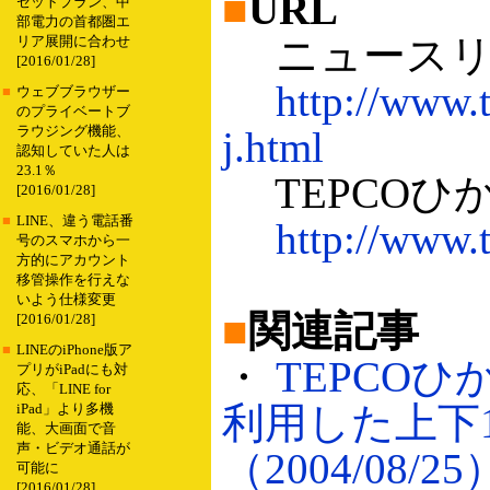
■
URL
セットプラン、中
部電力の首都圏エ
ニュースリ
リア展開に合わせ
[2016/01/28]
http://www.
■
ウェブブラウザー
のプライベートブ
ラウジング機能、
j.html
認知していた人は
23.1％
TEPCOひ
[2016/01/28]
■
LINE、違う電話番
http://www.t
号のスマホから一
方的にアカウント
移管操作を行えな
いよう仕様変更
■
関連記事
[2016/01/28]
■
LINEのiPhone版ア
・
TEPCO
プリがiPadにも対
応、「LINE for
利用した上下1
iPad」より多機
能、大画面で音
声・ビデオ通話が
（2004/08/25
可能に
[2016/01/28]