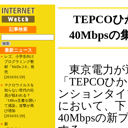
TEPCOひ
記事検索
40Mbps
最新ニュース
■
レゴ、小学生向け
プログラミング教
東京電力が
材「WeDo 2.0」発
売
[2016/01/29]
「TEPCO
■
マクロウイルスを
ンションタイ
知らない世代の社
員が狙われる？
「Office文書を開い
において、下り
て感染」攻撃が再
び増加
40Mbpsの
[2016/01/29]
■
新