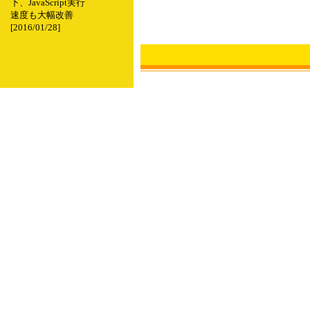
下、JavaScript実行
速度も大幅改善
[2016/01/28]