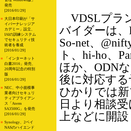
管理 Windows版」
発売
[2016/01/29]
VDSLプラン
■
大日本印刷が「サ
イバーナレッジア
バイダーは、Pow
カデミー」設立、
IAIの訓練システム
So-net、@ni
でセキュリティ技
術者を養成
[2016/01/29]
ト、hi-ho、P
■
「インターネット
ほか、ODN
白書2016」発売、
20周年記念の特別
版
後に対応する
[2016/01/29]
ひかりでは新
■
NEC、中小規模事
業者向けセキュリ
ティアプライアン
日より相談受
ス「Aterm
SA3500G」を発売
上などに開設
[2016/01/29]
■
Synology、2ベイ
NASのハイエンド