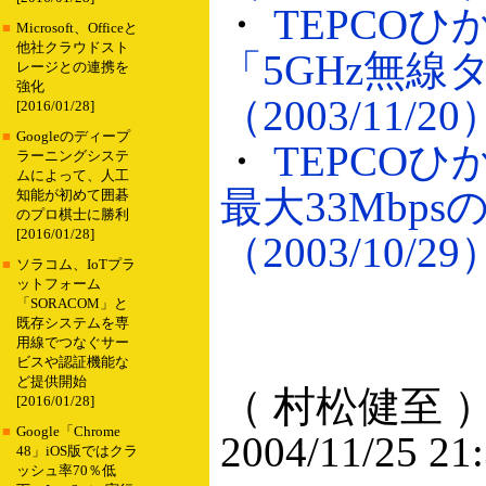
・
TEPCOひ
■
Microsoft、Officeと
他社クラウドスト
「5GHz無線
レージとの連携を
強化
（2003/11/20
[2016/01/28]
■
Googleのディープ
・
TEPCOひ
ラーニングシステ
ムによって、人工
最大33Mbp
知能が初めて囲碁
のプロ棋士に勝利
[2016/01/28]
（2003/10/29
■
ソラコム、IoTプラ
ットフォーム
「SORACOM」と
既存システムを専
用線でつなぐサー
ビスや認証機能な
ど提供開始
（ 村松健至 
[2016/01/28]
■
Google「Chrome
2004/11/25 21
48」iOS版ではクラ
ッシュ率70％低