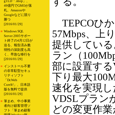
する。
gTLD「.shop」、
49億円でGMOが落
札、Amazonや
Googleなどに競り
TEPCOひ
勝つ
[2016/01/29]
57Mbps、上
■
Windows SQL
Server 2005サポー
ト終了の4月12日が
提供している
迫る、報告済み脆
弱性の深刻度も高
ラン（100M
く、早急な移行を
[2016/01/29]
部に設置する
■
インストール不要
の非常駐型セキュ
下り最大100M
リティソフト
「Dr.Web
速化を実現し
CureIt!」、日本語
版を無料で提供
[2016/01/29]
VDSLプラ
■
筆まめ、中小事業
どの変更作業
者向け顧客管理ソ
フト「筆まめ顧客