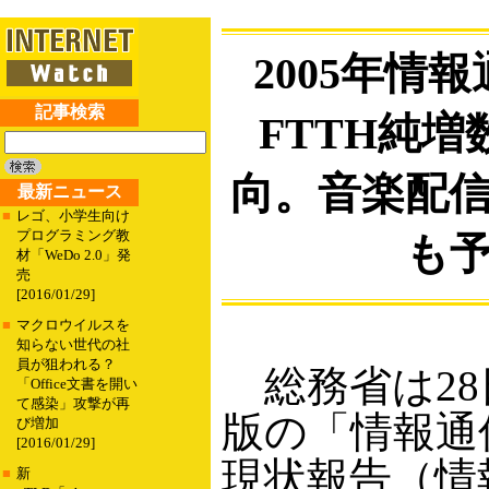
2005年情
記事検索
FTTH純
向。音楽配
最新ニュース
■
レゴ、小学生向け
プログラミング教
も
材「WeDo 2.0」発
売
[2016/01/29]
■
マクロウイルスを
知らない世代の社
員が狙われる？
総務省は28日
「Office文書を開い
て感染」攻撃が再
版の「情報通
び増加
[2016/01/29]
現状報告（情
■
新