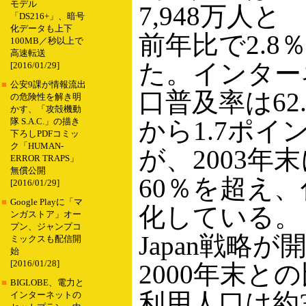
モデル
7,948万人と
「DS216+」、暗号
化データも上下
前年比で2.8
100MB／秒以上で
高速転送
た。インター
[2016/01/29]
■
公安9課が情報流出
口普及率は62
の危険性を解き明
かす、「攻殻機動
から1.7ポイ
隊 S.A.C.」の描き
下ろしPDFコミッ
ク「HUMAN-
が、2003年
ERROR TRAPS」
無償公開
60％を超え
[2016/01/29]
■
Google Playに「マ
化している。
ンガストア」オー
プン、ジャンプコ
Japan戦略
ミックスも配信開
始
[2016/01/28]
2000年末と
■
BIGLOBE、電力と
利用人口は約3
インターネットの