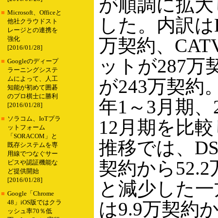
が順調に拡大
■
Microsoft、Officeと
した。内訳はDS
他社クラウドスト
レージとの連携を
万契約、CA
強化
[2016/01/28]
ットが287万
■
Googleのディープ
ラーニングシステ
ムによって、人工
が243万契約。
知能が初めて囲碁
のプロ棋士に勝利
年1～3月期、2
[2016/01/28]
■
ソラコム、IoTプラ
12月期を比
ットフォーム
「SORACOM」と
推移では、DSL
既存システムを専
用線でつなぐサー
契約から52.
ビスや認証機能な
ど提供開始
[2016/01/28]
と減少した一方
■
Google「Chrome
は9.9万契約か
48」iOS版ではクラ
ッシュ率70％低