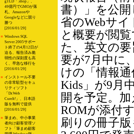
gTLD「.shop」、
書）」を公開
49億円でGMOが落
札、Amazonや
Googleなどに競り
省のWebサ
勝つ
[2016/01/29]
と概要が閲覧
■
Windows SQL
Server 2005サポー
た、英文の要
ト終了の4月12日が
迫る、報告済み脆
要が7月中に
弱性の深刻度も高
く、早急な移行を
けの「情報通信
[2016/01/29]
■
インストール不要
Kids」が9
の非常駐型セキュ
リティソフト
開を予定。加
「Dr.Web
CureIt!」、日本語
版を無料で提供
ROMが添付す
[2016/01/29]
■
筆まめ、中小事業
刷りの冊子版も
者向け顧客管理ソ
フト「筆まめ顧客