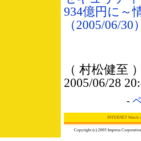
934億円に～
（2005/06/30
（ 村松健至 
2005/06/28 20
-
INTERNET Wat
Copyright (c) 2005 Impress Corporation