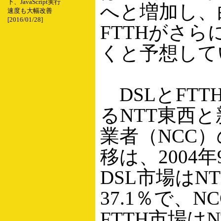
下、JavaScript実行
へと増加し、
速度も大幅改善
[2016/01/28]
FTTHがさ
くと予想して
DSLとFTT
るNTT東西
業者（NCC
移は、2004
DSL市場はN
37.1％で、NC
FTTH市場は