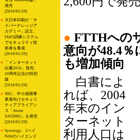
2,600円で
管理 Windows版」
発売
[2016/01/29]
■
大日本印刷が「サ
イバーナレッジア
カデミー」設立、
●
FTTHへの
IAIの訓練システム
でセキュリティ技
意向が48.4
術者を養成
[2016/01/29]
も増加傾向
■
「インターネット
白書2016」発売、
20周年記念の特別
白書によ
版
[2016/01/29]
れば、2004
■
NEC、中小規模事
業者向けセキュリ
年末のイン
ティアプライアン
ス「Aterm
SA3500G」を発売
ターネット
[2016/01/29]
利用人口は
■
Synology、2ベイ
NASのハイエンド