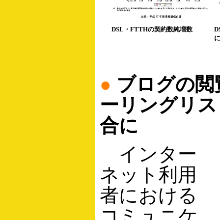
DSL・FTTHの契約数純増数
D
●
ブログの閲
ーリングリス
合に
インター
ネット利用
者における
コミュニケ