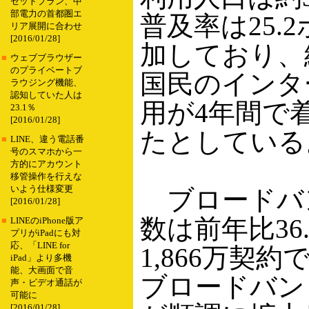
セットプラン、中
部電力の首都圏エ
普及率は25.
リア展開に合わせ
[2016/01/28]
加しており、
■
ウェブブラウザー
のプライベートブ
国民のインタ
ラウジング機能、
認知していた人は
用が4年間で
23.1％
[2016/01/28]
たとしている
■
LINE、違う電話番
号のスマホから一
方的にアカウント
移管操作を行えな
いよう仕様変更
ブロードバ
[2016/01/28]
数は前年比36
■
LINEのiPhone版ア
プリがiPadにも対
応、「LINE for
1,866万契
iPad」より多機
能、大画面で音
ブロードバン
声・ビデオ通話が
可能に
[2016/01/28]